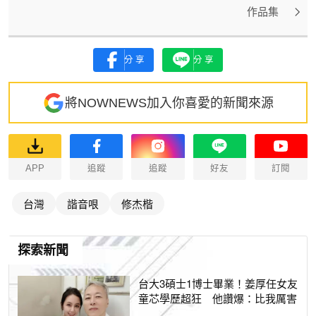
作品集
分享
分享
將NOWNEWS加入你喜愛的新聞來源
APP
追蹤
追蹤
好友
訂閱
台灣
諧音哏
修杰楷
探索新聞
台大3碩士1博士畢業！姜厚任女友
童芯學歷超狂 他讚爆：比我厲害