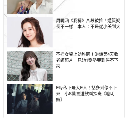
周曉涵《我猜》片段被挖！遭質疑
長不一樣 本人：不是從小美到大
不捨女兒上幼稚園！洪詩第4天收
老師照片 見她1姿勢哭到停不下
來
Elly私下是大E人！話多到停不下
來 小S驚喜送飲料探班《聰明
鎮》