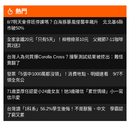
熱門
8/7明天會停班停課嗎？白海豚暴風侵襲率飆升 北北基6縣
市破50%
全家拿鐵20元「只有5天」！柳橙綠茶10元 父親節7-11咖啡
買2送2
台灣人為何買爆Corolla Cross？撞擊測試結果被挖出：難怪
賣翻了
發票「5張中1000萬都沒領」！消費地點、明細速看 9/7不
領全充公
71歲姜厚任認愛小24歲女友！她3歲確信「累世情緣」小一寫
信示愛
台灣讀「1科系」56.2%學生後悔！不是獸醫、中文 學霸認
了窮又累