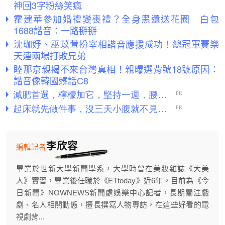
神回3字粉絲笑瘋
霍建華參加婚禮變喪禮？全身黑還送花圈 白包
1688諧音：一路掰掰
沈珈妤、巫苡萱扮宰相諧音應援成功！總冠軍賽樂
天連兩場打敗兄弟
睦那京親揭不來台灣真相！親曝選背號18號原因：
諧音像韓國髒話C8
李欣容
編輯記者
畢業於世新大學新聞學系，大學時曾在美妝雜誌《大美
人》實習，畢業後任職於《ETtoday》近6年，目前為《今
日新聞》NOWNEWS新聞處娛樂中心記者，長期關注戲
劇、名人相關動態，擅長撰寫人物專訪，在這些好看的電
視劇背...