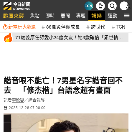
颱風來襲
娛樂
焦點
即時
要聞
專題
運動
全
新電玩大觀園
88風災伴你成長
跨世代
TCN
71歲姜厚任認愛小24歲女友！她3歲確信「累世情
緣」小一寫信示愛
諧音哏不能亡！7男星名字諧音回不
去 「修杰楷」台語念超有畫面
記者
李欣容
／綜合報導
2025-12-28 07:00:00