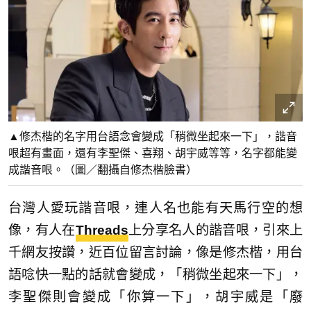
▲修杰楷的名字用台語念會變成「稍微坐起來一下」，諧音
哏超有畫面，還有李聖傑、喜翔、胡宇威等等，名字都能變
成諧音哏。（圖／翻攝自修杰楷臉書）
台灣人愛玩諧音哏，連人名也能有天馬行空的想
像，有人在
Threads
上分享名人的諧音哏，引來上
千網友按讚，近百位留言討論，像是修杰楷，用台
語唸快一點的話就會變成，「稍微坐起來一下」，
李聖傑則會變成「你算一下」，胡宇威是「廢