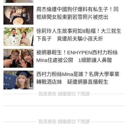
周杰倫遭中國狗仔爆料有私生子！同
框緋聞女股東劉若雪照片被挖出
徐莉玲人生故事宛如8點檔！大三就生
下長子 竟遭前夫騙小孩夭折
被網暴輕生！ENHYPEN西村力粉絲
Mina住處被公開 1細節讓人鼻酸
西村力粉絲Mina是誰？名牌大學畢業
轉戰酒店妹 疑遭網暴直播輕生
我是廣告 請繼續往下閱讀
我是廣告 請繼續往下閱讀