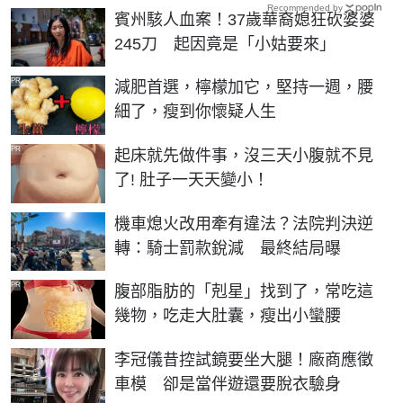
Recommended by
賓州駭人血案！37歲華裔媳狂砍婆婆
245刀 起因竟是「小姑要來」
PR
減肥首選，檸檬加它，堅持一週，腰
細了，瘦到你懷疑人生
PR
起床就先做件事，沒三天小腹就不見
了! 肚子一天天變小！
機車熄火改用牽有違法？法院判決逆
轉：騎士罰款銳減 最終結局曝
PR
腹部脂肪的「剋星」找到了，常吃這
幾物，吃走大肚囊，瘦出小蠻腰
李冠儀昔控試鏡要坐大腿！廠商應徵
車模 卻是當伴遊還要脫衣驗身