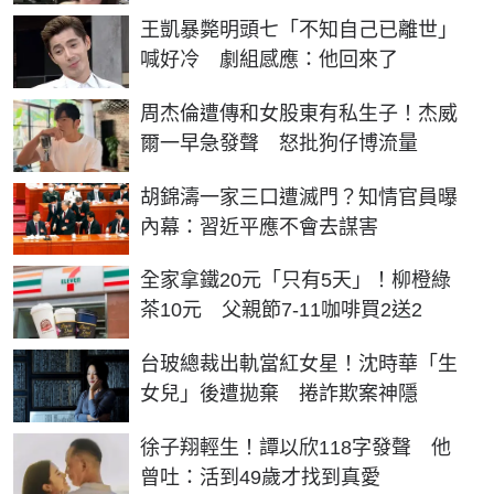
王凱暴斃明頭七「不知自己已離世」
喊好冷 劇組感應：他回來了
周杰倫遭傳和女股東有私生子！杰威
爾一早急發聲 怒批狗仔博流量
胡錦濤一家三口遭滅門？知情官員曝
內幕：習近平應不會去謀害
全家拿鐵20元「只有5天」！柳橙綠
茶10元 父親節7-11咖啡買2送2
台玻總裁出軌當紅女星！沈時華「生
女兒」後遭拋棄 捲詐欺案神隱
徐子翔輕生！譚以欣118字發聲 他
曾吐：活到49歲才找到真愛