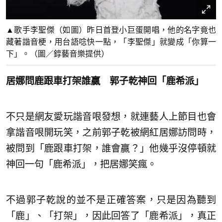
▲歌手李聖傑（如圖）昨日首登小巨蛋開唱，他的名字竟也
藏著諧音梗，用台語唸快一點，「李聖傑」就變成「你算一
下」。（圖／錞藝音樂提供）
居娜問鹿跟車打架誰贏 郭子乾神回「鹿希派」
不只是網友愛玩諧音哏發想，就連藝人上節目也會
拿諧音哏開玩笑，之前郭子乾被網紅居娜訪問時，
被問到「鹿跟車打架，誰會贏？」他幾乎沒停頓就
神回一句「鹿希派」，把居娜笑瘋。
不過郭子乾說的並不是正確答案，只是因為聽到
「鹿」、「打架」，因此回答了「鹿希派」，真正