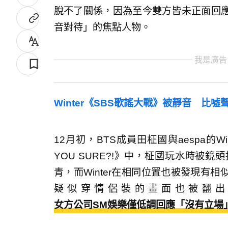
脫不了關係，因為至今雙方皆未正面回
音對待」的焦點人物。
我是廣告
Winter《SBS歌謠大戰》被靜音 比噓
12月初，BTS成員田柾國與aespa的W
YOU SURE?!》中，柾國玩水時被
青，而Winter在相同位置也被發現有
疑似穿情侶裝的畫面也被翻出
女方公司SM娛樂僅低調回應「沒有立場