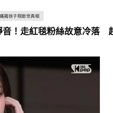
痛揭徐子翔逝世真相
聞被靜音！走紅毯粉絲故意冷落