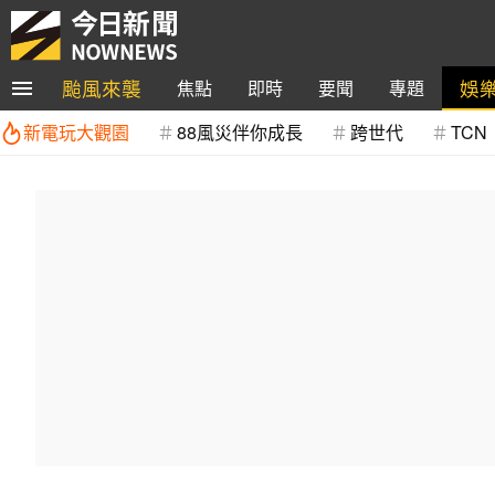
颱風來襲
娛
焦點
即時
要聞
專題
新電玩大觀園
88風災伴你成長
跨世代
TCN