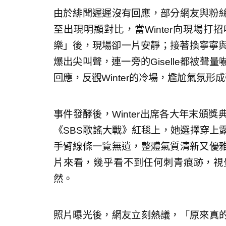
由於緋聞遲遲沒有回應，部分網友與粉絲
至出現明顯對比，當Winter向現場打
樂」後，現場卻一片安靜；接著換寧寧與G
爆出尖叫聲，連一旁的Giselle都被聲量
回應，反觀Winter的冷場，尷尬氣氛形
事件發酵後，Winter出席各大年末頒
《SBS歌謠大戰》紅毯上，她選擇穿上
手臂線條一覽無遺，整體氣質清新又優
片來看，幾乎看不到任何刺青痕跡，視
然。
照片曝光後，網友立刻熱議，「原來真