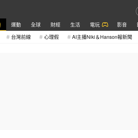
樂
運動
全球
財經
生活
電玩
影音
台灣前線
心理假
AI主播Niki＆Hanson報新聞