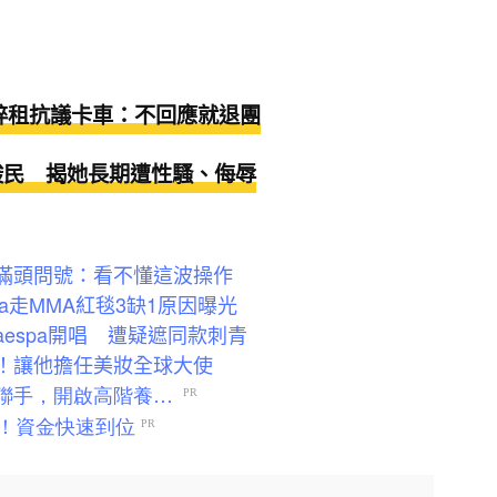
粉絲心碎租抗議卡車：不回應就退團
開告酸民 揭她長期遭性騷、侮辱
粉絲滿頭問號：看不懂這波操作
pa走MMA紅毯3缺1原因曝光
aespa開唱 遭疑遮同款刺青
r緋聞！讓他擔任美妝全球大使