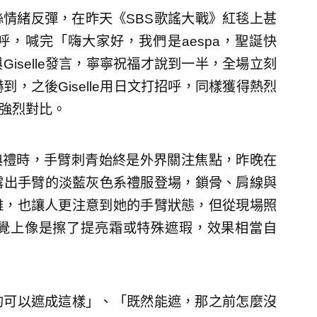
情緒反彈，在昨天《SBS歌謠大戰》紅毯上甚
招呼，喊完「嗨大家好，我們是aespa，聖誕快
iselle發言，寧寧祝福才說到一半，全場立刻
嚇到，之後Giselle用日文打招呼，同樣獲得熱烈
成強烈對比。
獎典禮時，手臂刺青始終是外界關注焦點，昨晚在
露出手臂的淡藍灰色系禮服登場，鎖骨、肩線與
雅，也讓人更注意到她的手臂狀態，但從現場照
覺上像是擦了提亮霜或特殊遮瑕，效果相當自
的可以遮成這樣」、「既然能遮，那之前怎麼沒