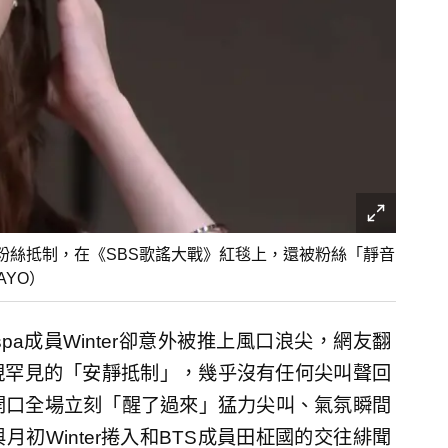
，慘遭粉絲抵制，在《SBS歌謠大戰》紅毯上，還被粉絲「靜音
AYO）
pa成員Winter卻意外被推上風口浪尖，網友翻
現罕見的「安靜抵制」，幾乎沒有任何尖叫聲回
，一開口全場立刻「醒了過來」猛力尖叫、氣氛瞬間
初Winter捲入和BTS成員田柾國的交往緋聞