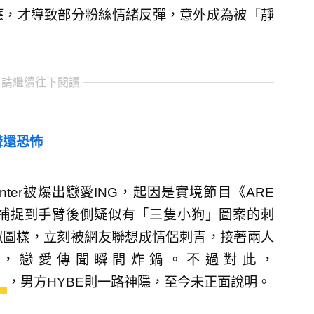
應，才導致部分粉絲情緒反彈，意外成為被「靜
 請繼續往下閱讀
聲還恐怖
inter被爆出戀愛ING，起因是實境節目《ARE
鏡頭捕捉到手臂後側疑似有「三隻小狗」圖案的刺
相似圖樣，立刻被網友聯想成情侶刺青，接著兩人
，戀愛傳聞瞬間炸鍋。不過對此，
」
，男方HYBE則一路神隱，至今未正面說明。