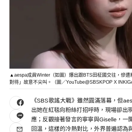
▲aespa成員Winter（如圖）爆出跟BTS田柾國交往
對待」故意不尖叫。（圖／YouTube@SBSKPOP X INKIG
《SBS歌謠大戰》雖然圓滿落幕，但aes
出她在紅毯向粉絲打招呼時，現場卻出
應；反觀接著發言的寧寧與Giselle
回溫，這樣的冷熱對比，外界普遍認為與月