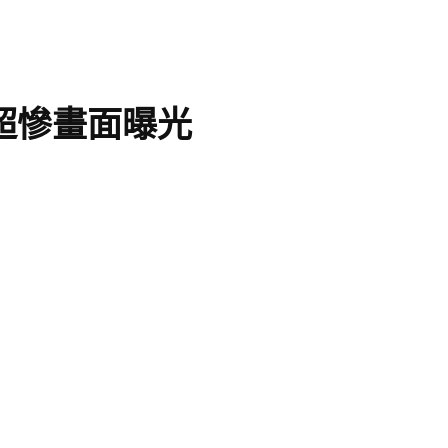
 超慘畫面曝光