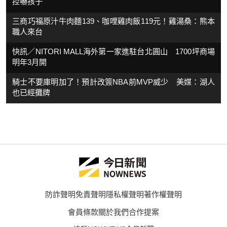
控嚇孩子
三商巧福原汁牛肉麵139、咖哩雞肉飯119元！雞湯桑：熊本
職人來台
快訊／NITORI MALL海外第一家進駐台北圓山 1700坪商場
明年3月開
騎士不要庫明加了！預計改簽NBA前MVP威少 美媒：湖人
也已經攤牌
防詐聲明
免責聲明
隱私權聲明
著作權聲明
會員條款
關於我們
合作提案