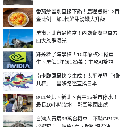
番茄炒蛋別直接下鍋！農糧署揭1:3黃
金比例 加1物鮮甜滑嫩大升級
房市／北市最均富！內湖寶湖里買方
四大族群曝光
輝達救了這學校！10年廢校20億重
生、房價1坪飆123萬：主攻AI雙語
南卡颱風最快今生成！太平洋恐「4颱
共舞」 昌鴻路徑直撲日本
8/11台北、新北、台中13縣市停水！
最長10小時沒水 影響範圍出爐
台灣人買爆36萬台機車！不騎GP125
改選它：一輛免5萬、超離譜省油