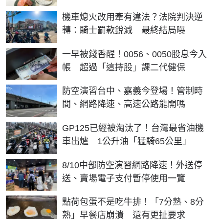
機車熄火改用牽有違法？法院判決逆
轉：騎士罰款銳減 最終結局曝
一早被錢香醒！0056、0050股息今入
帳 超過「這持股」課二代健保
防空演習台中、嘉義今登場！管制時
間、網路降速、高速公路能開嗎
GP125已經被淘汰了！台灣最省油機
車出爐 1公升油「猛騎65公里」
8/10中部防空演習網路降速！外送停
送、賣場電子支付暫停使用一覽
點荷包蛋不是吃牛排！「7分熟、8分
熟」早餐店崩潰 還有更扯要求