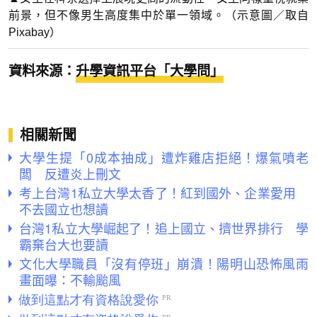
前景，但不像男生高度集中於單一領域。（示意圖／取自
Pixabay）
資料來源：
升學資訊平台「大學問」
相關新聞
大學生提「0成本抽成」遭炸雞店拒絕！爆氣噴老
闆 反遭炎上刪文
考上台灣1私立大學太香了！紅到國外、企業愛用
不去國立也想讀
台灣1私立大學崛起了！追上國立、擠世界排行 學
霸棄台大也要讀
文化大學職員「沒有停班」崩潰！陽明山恐怖風雨
畫面曝：不輸颱風