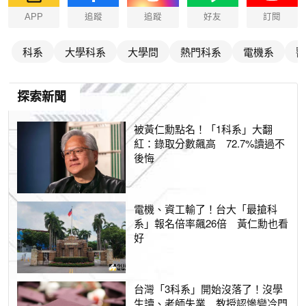
APP
追蹤
追蹤
好友
訂閱
科系
大學科系
大學問
熱門科系
電機系
醫
探索新聞
被黃仁勳點名！「1科系」大翻
紅：錄取分數飆高 72.7%讀過不
後悔
電機、資工輸了！台大「最搶科
系」報名倍率飆26倍 黃仁勳也看
好
台灣「3科系」開始沒落了！沒學
生讀、老師失業 教授認慘變冷門