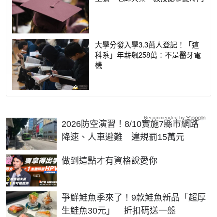
大學分發入學3.3萬人登記！「這
科系」年薪飆258萬：不是醫牙電
機
Recommended by
2026防空演習！8/10實施7縣市網路
降速、人車避難 違規罰15萬元
PR
做到這點才有資格說愛你
爭鮮鮭魚季來了！9款鮭魚新品「超厚
生鮭魚30元」 折扣碼送一盤