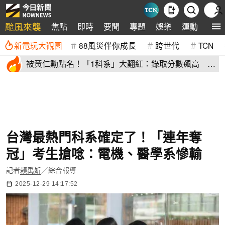
颱風來襲
焦點
即時
要聞
專題
娛樂
運動
全球
新電玩大觀園
88風災伴你成長
跨世代
TCN
被黃仁勳點名！「1科系」大翻紅：錄取分數飆高
72.7%讀過不後悔
台灣最熱門科系確定了！「連年奪
冠」考生搶唸：電機、醫學系慘輸
記者
賴禹妡
／綜合報導
2025-12-29 14:17:52