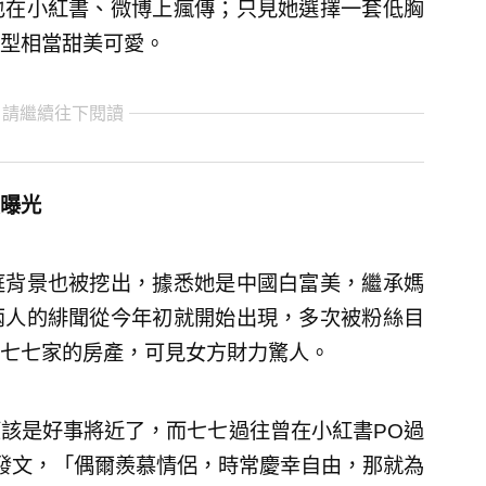
也在小紅書、微博上瘋傳；只見她選擇一套低胸
型相當甜美可愛。
 請繼續往下閱讀
曝光
庭背景也被挖出，據悉她是中國白富美，繼承媽
兩人的緋聞從今年初就開始出現，多次被粉絲目
七七家的房產，可見女方財力驚人。
該是好事將近了，而七七過往曾在小紅書PO過
發文，「偶爾羨慕情侶，時常慶幸自由，那就為