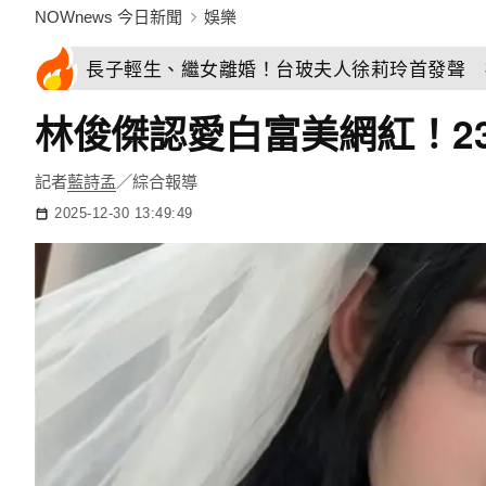
NOWnews 今日新聞
娛樂
長子輕生、繼女離婚！台玻夫人徐莉玲首發聲 
林俊傑認愛白富美網紅！2
記者
藍詩孟
／綜合報導
2025-12-30 13:49:49