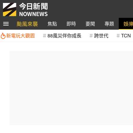
颱風來襲
娛
焦點
即時
要聞
專題
新電玩大觀園
88風災伴你成長
跨世代
TCN