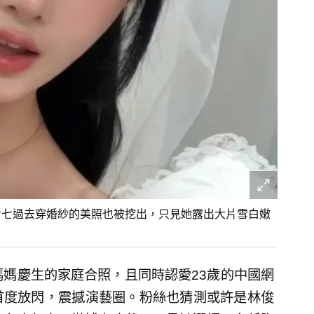
七七過去穿婚紗的美照也被挖出，只見她露出大片雪白嫩
媽媽慶生的家庭合照，且同時認愛23歲的中國網
年來首度放閃，震撼演藝圈。粉絲也猜測或許是林俊