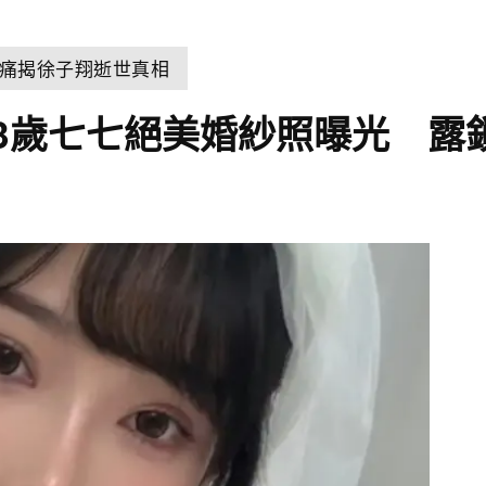
痛揭徐子翔逝世真相
3歲七七絕美婚紗照曝光 露