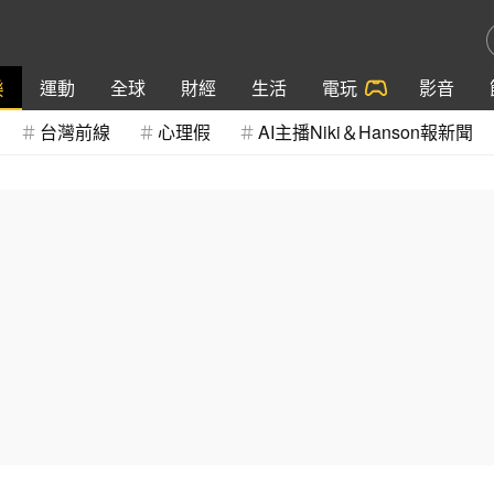
樂
運動
全球
財經
生活
電玩
影音
台灣前線
心理假
AI主播Niki＆Hanson報新聞