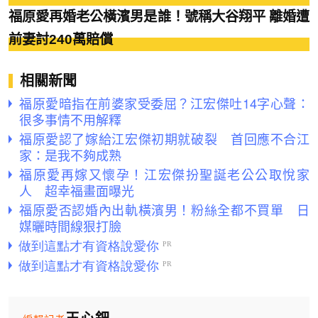
福原愛再婚老公橫濱男是誰！號稱大谷翔平 離婚遭
前妻討240萬賠償
相關新聞
福原愛暗指在前婆家受委屈？江宏傑吐14字心聲：
很多事情不用解釋
福原愛認了嫁給江宏傑初期就破裂 首回應不合江
家：是我不夠成熟
福原愛再嫁又懷孕！江宏傑扮聖誕老公公取悅家
人 超幸福畫面曝光
福原愛否認婚內出軌橫濱男！粉絲全都不買單 日
媒曬時間線狠打臉
王心鈿