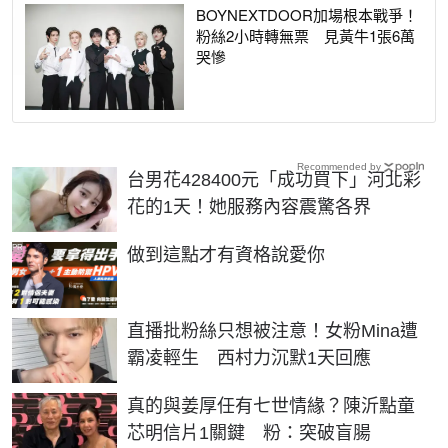
BOYNEXTDOOR加場根本戰爭！
粉絲2小時轉無票 見黃牛1張6萬
哭慘
Recommended by
台男花428400元「成功買下」河北彩
花的1天！她服務內容震驚各界
PR
做到這點才有資格說愛你
直播批粉絲只想被注意！女粉Mina遭
霸凌輕生 西村力沉默1天回應
真的與姜厚任有七世情緣？陳沂點童
芯明信片1關鍵 粉：突破盲腸