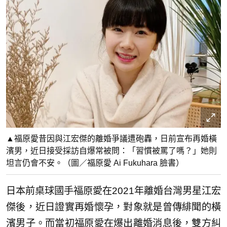
▲福原愛昔因與江宏傑的離婚爭議遭砲轟，日前宣布再婚橫
濱男，近日接受採訪自爆常被問：「習慣被罵了嗎？」她則
坦言仍會不安。（圖／福原愛 Ai Fukuhara 臉書）
日本前桌球國手福原愛在2021年離婚台灣男星江宏
傑後，近日證實再婚懷孕，對象就是曾傳緋聞的橫
濱男子。而當初福原愛在爆出離婚消息後，雙方糾