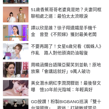
51歲香蕉哥哥老婆竟是她？夫妻同框
聊相處之道：最怕太太流眼淚
譚以欣是誰？徐子翔遺孀是手機千
金 曾登《不熙娣》獲封最美老闆
不要再踢了！女星6歲兒看《蜘蛛人》
作亂 路人對他頭澆奶油報復
周曉涵爛台語陳亞蘭笑到並軌！原地
放棄「會講話就好」9萬人破功
美女潛水網紅李潤潤驟逝！最後發文
曝 憶10年前光陰喊：年輕真好
GD按讚！粉製BIGBANG巡演「雙十
台灣國旗」 歌迷：打破敏感禁忌