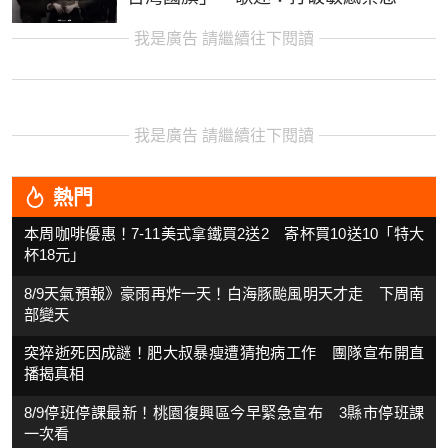
我是廣告 請繼續往下閱讀
我是廣告 請繼續往下閱讀
熱門
本周咖啡優惠！7-11美式拿鐵買2送2 寄杯買10送10「特大
杯18元」
8/9天氣預報》豪雨再炸一天！白海豚颱風明天才走 下周南
部變天
突猝逝死因成謎！肥大叔暴瘦遭猜抱病工作 團隊宣布開直
播揭真相
8/9停班停課最新！桃園復興區今早緊急宣布 3縣市停班課
一次看