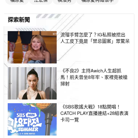
探索新聞
流瑠手臂怎麼了？IG私照被挖出
人工皮下竟是「禁忌圖案」眾驚呆
《不良2》主持Awich人生超抓
馬！前夫曾坐8年牢、家裡竟被槍
掃射
《SBS歌謠大戰》18點開唱！
CATCH PLAY直播連結+28組表演
卡司一覽