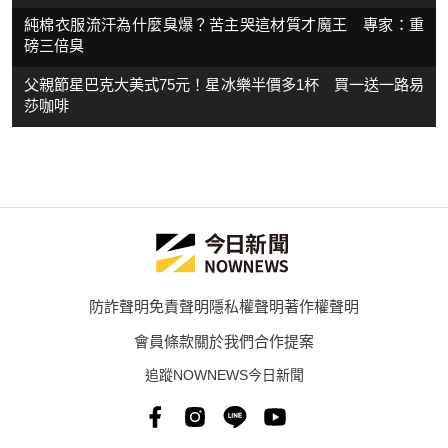
純棉衣服流汗為什麼臭爆？苦主哭這材質才魔王 專家：重
磅三倍臭
父親節星巴克大美式75元！星冰樂半價多1杯 買一送一路易
莎咖啡
防詐聲明
免責聲明
隱私權聲明
著作權聲明
會員條款
關於我們
合作提案
追蹤NOWNEWS今日新聞