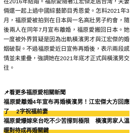
在2016年結婚。福原愛隨著江宏傑定居台灣，夫妻
倆還一起上過中國綜藝節目秀恩愛。怎料2021年3
月，福原愛被拍到在日本與一名高壯男子約會，隨
後兩人在同年7月宣布離婚，福原愛搬回日本。她
一度被外界質疑是因為出軌橫濱男才與江宏傑的婚
姻破裂。不過福原愛近日宣佈再婚後，表示兩段感
情並未重疊，強調她在2021年底才正式與橫濱男交
往。
📌看更多福原愛相關新聞
福原愛離婚4年宣布再婚橫濱男！江宏傑大方回應
了 2字祝福前妻
福原愛爆嫁來台吃不少苦撐到極限 橫濱男家人溫
暖對待成再婚關鍵