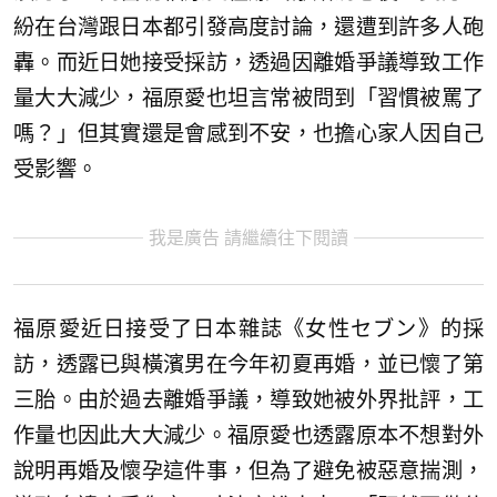
紛在台灣跟日本都引發高度討論，還遭到許多人砲
轟。而近日她接受採訪，透過因離婚爭議導致工作
量大大減少，福原愛也坦言常被問到「習慣被罵了
嗎？」但其實還是會感到不安，也擔心家人因自己
受影響。
我是廣告 請繼續往下閱讀
福原愛近日接受了日本雜誌《女性セブン》的採
訪，透露已與橫濱男在今年初夏再婚，並已懷了第
三胎。由於過去離婚爭議，導致她被外界批評，工
作量也因此大大減少。福原愛也透露原本不想對外
說明再婚及懷孕這件事，但為了避免被惡意揣測，