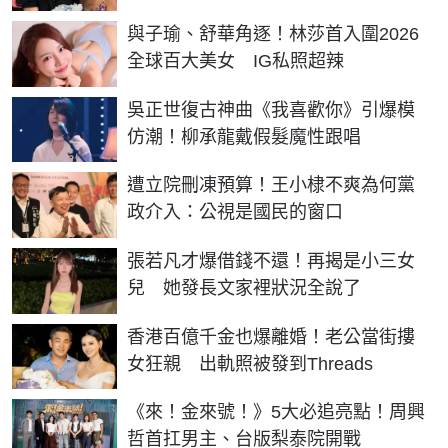
與子瑜、舒華角逐！林莎首入圍2026
全球百大美女 IG私照超辣
吳正世復古神曲《我喜歡你》引爆模
仿潮！柳承龍戴假髮魔性跟唱
遭立院刪凍預算！王小棣不爽為何黨
政介入：公視是國民的窗口
張若凡才爆借錢不還！再揭是小三女
兒 她發長文家裡狀況全說了
香港百億千金也爆離婚！老公當街摟
女狂親 出軌照被發到Threads
《來！金來號！》5大必追亮點！周興
哲首扛男主、台版梨泰院開戰