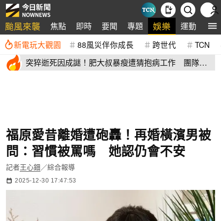
颱風來襲
娛樂
焦點
即時
要聞
專題
運動
全
新電玩大觀園
88風災伴你成長
跨世代
TCN
突猝逝死因成謎！肥大叔暴瘦遭猜抱病工作 團隊宣
布開直播揭真相
福原愛昔離婚遭砲轟！再婚橫濱男被
問：習慣被罵嗎 她認仍會不安
記者
王心鈿
／綜合報導
2025-12-30 17:47:53