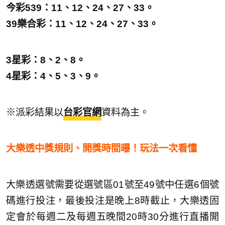
今彩539：11、12、24、27、33。
39樂合彩：11、12、24、27、33。
3星彩：8、2、8。
4星彩：4、5、3、9。
※派彩結果以
台彩官網
資料為主。
大樂透中獎規則、開獎時間曝！玩法一次看懂
大樂透選號需要從選號區01號至49號中任選6個號
碼進行投注，最後投注是晚上8時截止，大樂透固
定會於每週二及每週五晚間20時30分進行直播開