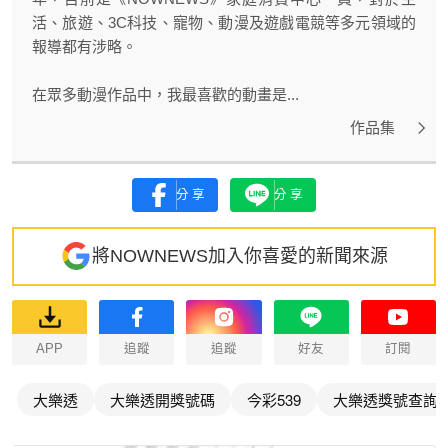
活、旅遊、3C科技、寵物、動漫及遊戲電競等多元領域的
報導都有涉略。
在眾多動漫作品中，我最喜歡的動畫是...
作品集
分享
分享
將NOWNEWS加入你喜愛的新聞來源
APP
追蹤
追蹤
好友
訂閱
大樂透
大樂透開獎號碼
今彩539
大樂透獎號查詢