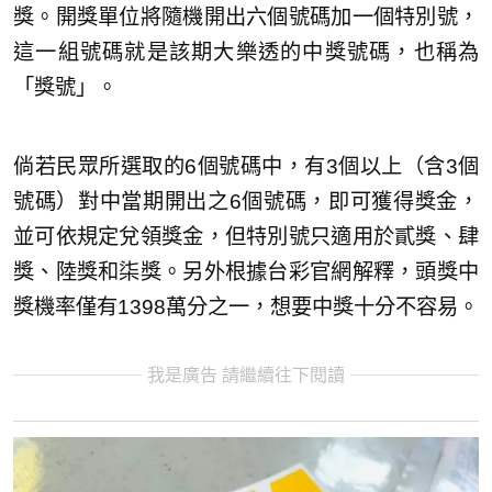
獎。開獎單位將隨機開出六個號碼加一個特別號，
這一組號碼就是該期大樂透的中獎號碼，也稱為
「獎號」。
倘若民眾所選取的6個號碼中，有3個以上（含3個
號碼）對中當期開出之6個號碼，即可獲得獎金，
並可依規定兌領獎金，但特別號只適用於貳獎、肆
獎、陸獎和柒獎。另外根據台彩官網解釋，頭獎中
獎機率僅有1398萬分之一，想要中獎十分不容易。
我是廣告 請繼續往下閱讀