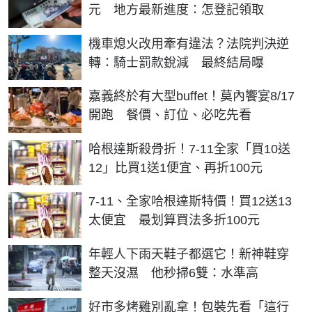
元 地方最新進度：怎登記領取
機車熄火改用牽有違法？法院判決逆
轉：騎士罰款銳減 最終結局曝
嘉義終於有大型buffet！莫內饗宴8/17
開跑 餐價、訂位、必吃先看
哈根達斯殺骨折！7-11全家「買10送
12」比買1送1便宜、再折100元
7-11、全家哈根達斯特價！買12送13
太便宜 最划算買法多折100元
年輕人下雨天鞋子都選它！新神鞋穿
整天沒濕 他秒掃6雙：水準高
好市多烤雞別亂拿！包裝先看「這行