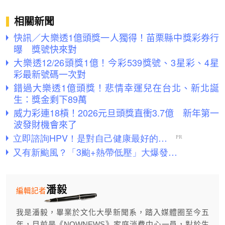
相關新聞
快訊／大樂透1億頭獎一人獨得！苗栗縣中獎彩券行
曝 獎號快來對
大樂透12/26頭獎1億！今彩539獎號、3星彩、4星
彩最新號碼一次對
錯過大樂透1億頭獎！悲情幸運兒在台北、新北誕
生：獎金剩下89萬
威力彩連18槓！2026元旦頭獎直衝3.7億 新年第一
波發財機會來了
潘毅
編輯記者
我是潘毅，畢業於文化大學新聞系，踏入媒體圈至今五
年，目前是《NOWNEWS》家庭消費中心一員，對於生