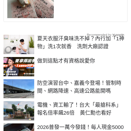
Recommended by
夏天衣服汗臭味洗不掉？內行加「1神
物」洗1次就香 洗劑大廠認證
PR
做到這點才有資格說愛你
防空演習台中、嘉義今登場！管制時
間、網路降速、高速公路能開嗎
電機、資工輸了！台大「最搶科系」
報名倍率飆26倍 黃仁勳也看好
2026普發一萬今發錢！每人現金5000