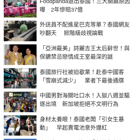
Foodpanda退出泰國！三大關鍵原因
曝 2年慘賠37億
外送員不配進星巴克等單？泰國網友
吵翻天 掀階級歧視論戰
「亞洲最美」詩麗吉王太后辭世！與
保鑣禁忌戀情成王室最深的謎
泰國旅行社被迫歇業！赴泰中國客
「雪崩式減少」 業者下最後通牒
中國男對海關吐口水！入獄八週並驅
逐出境 新加坡拒絕不文明行為
身材太養眼！泰國老闆「引女生暴
動」 早起賣電池意外爆紅