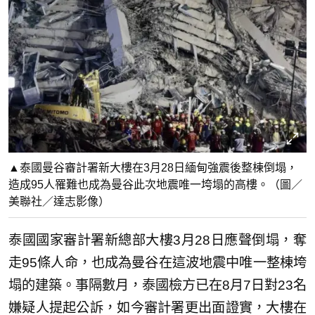
▲泰國曼谷審計署新大樓在3月28日緬甸強震後整棟倒塌，
造成95人罹難也成為曼谷此次地震唯一垮塌的高樓。（圖／
美聯社／達志影像）
泰國國家審計署新總部大樓3月28日應聲倒塌，奪
走95條人命，也成為曼谷在這波地震中唯一整棟垮
塌的建築。事隔數月，泰國檢方已在8月7日對23名
嫌疑人提起公訴，如今審計署更出面證實，大樓在