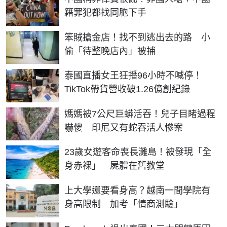
籍罪犯都找同胞下手
笨賊搶金店！找不到逃出去的路 小
偷「待整晚店內」被捕
泰國直播女王狂播96小時不喊停！
TikTok帶貨營收破1.26億創紀錄
媽媽被7公尺巨蟒活吞！兒子目睹過程
嚇傻 印尼又有蛇吞活人慘案
23歲女遊客命喪長灘島！被發現「全
身赤裸」 屍體在舊教堂
上大學還要看身高？越南一間學院有
身高限制 加考「情商測驗」