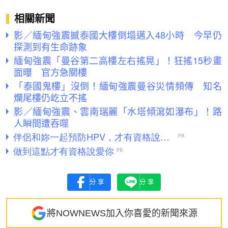
相關新聞
影／緬甸強震撼泰國大樓倒塌邁入48小時 今早仍
探測到有生命跡象
緬甸強震「曼谷第二高樓左右搖晃」！狂搖15秒畫
面曝 官方急關樓
「泰國鬼樓」沒倒！緬甸強震曼谷災情頻傳 知名
爛尾樓仍屹立不搖
影／緬甸強震、雲南瑞麗「水塔傾瀉如瀑布」！路
人瞬間遭吞噬
分享
分享
將NOWNEWS加入你喜愛的新聞來源