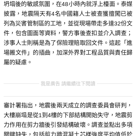
坍塌後的敏感氛圍，在48小時內就浮上檯面。泰媒
披露，地震隔天有4名中國籍人士被查獲擅闖已被
列為災害管制區的工地，並從現場帶走多達32份文
件，包含圖面等資料，警方事後查扣並介入調查；
涉事人士則稱是為了保險理賠取回文件。這起「進
場搬文件」的插曲，加深外界對工程品質與責任歸
屬的疑慮。
我是廣告 請繼續往下閱讀
審計署指出，地震後兩天成立的調查委員會研判，
大樓崩塌是從1到4樓的下部結構開始失守，地震剪
力作用在剪力牆後引發結構破壞。調查並點出多項
關鍵缺失，包括剪力牆混凝土芯樣強度平均值低於