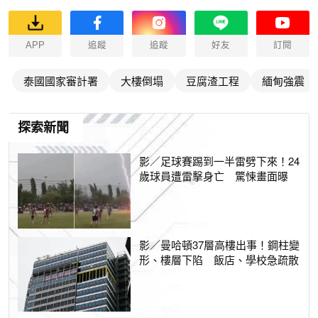
APP
追蹤
追蹤
好友
訂閱
泰國國家審計署
大樓倒塌
豆腐渣工程
緬甸強震
探索新聞
影／足球賽踢到一半雷劈下來！24
歲球員遭雷擊身亡 驚悚畫面曝
影／曼哈頓37層高樓出事！鋼柱變
形、樓層下陷 飯店、學校急疏散