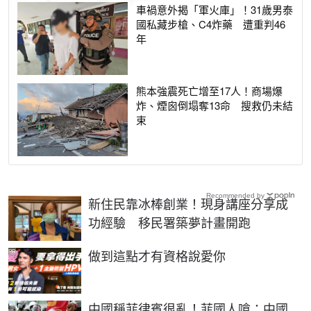
車禍意外揭「軍火庫」！31歲男泰
國私藏步槍、C4炸藥 遭重判46
年
熊本強震死亡增至17人！商場爆
炸、煙囪倒塌奪13命 搜救仍未結
束
Recommended by
新住民靠冰棒創業！現身講座分享成
功經驗 移民署築夢計畫開跑
PR
做到這點才有資格說愛你
中國稱菲律賓很亂！菲國人嗆：中國