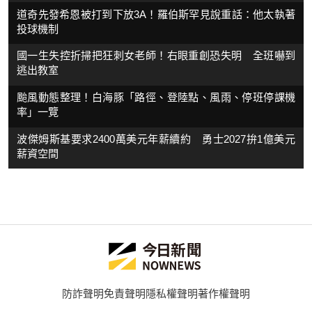
道奇先發希恩被打到下放3A！羅伯斯罕見說重話：他太執著
投球機制
國一生失控折掃把狂刺女老師！右眼重創恐失明 全班嚇到
逃出教室
颱風動態整理！白海豚「路徑、登陸點、風雨、停班停課機
率」一覽
波傑姆斯基要求2400萬美元年薪續約 勇士2027拚1億美元
薪資空間
防詐聲明
免責聲明
隱私權聲明
著作權聲明