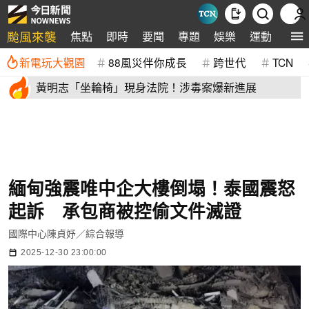
颱風來襲
焦點
即時
要聞
專題
娛樂
運動
全球
新電玩大觀園
88風災伴你成長
跨世代
TCN
黃明志「坐輪椅」現身法院！涉毒案爆新進展
緬甸強震唯中企大樓倒塌！泰國震怒
起訴 承包商被控偷文件滅證
國際中心陳貞妤／綜合報導
2025-12-30 23:00:00