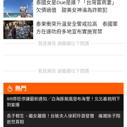
泰國女星Due是誰？「台灣富商妻」
欠債過億 甜美女神淪為詐欺犯
泰柬衝突升溫安全警戒拉高 泰國軍
方在達叻府多地宣布實施宵禁
我是廣告 請繼續往下閱讀
我是廣告 請繼續往下閱讀
熱門
8/8停班停課最新通知／白海豚颱風發布海警！北北基桃明下
到紫爆
長子輕生、繼女離婚！台玻夫人徐莉玲首發聲 痛揭徐子翔
逝世真相