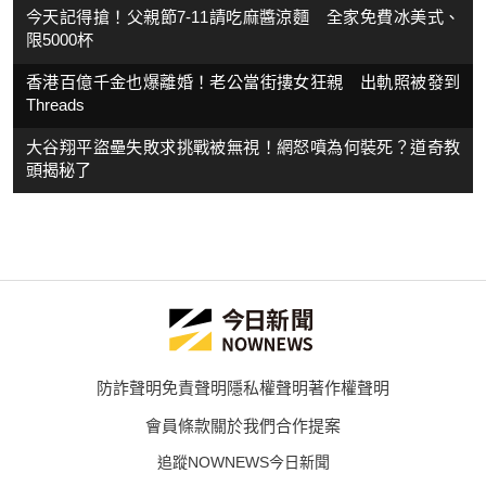
今天記得搶！父親節7-11請吃麻醬涼麵 全家免費冰美式、
限5000杯
香港百億千金也爆離婚！老公當街摟女狂親 出軌照被發到
Threads
大谷翔平盜壘失敗求挑戰被無視！網怒噴為何裝死？道奇教
頭揭秘了
防詐聲明
免責聲明
隱私權聲明
著作權聲明
會員條款
關於我們
合作提案
追蹤NOWNEWS今日新聞