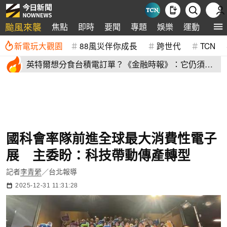
颱風來襲
焦點
即時
要聞
專題
娛樂
運動
全球
新電玩大觀園
88風災伴你成長
跨世代
TCN
英特爾想分食台積電訂單？《金融時報》：它仍須證
明自己
國科會率隊前進全球最大消費性電子
展 主委盼：科技帶動傳產轉型
記者
李青縈
／台北報導
2025-12-31 11:31:28