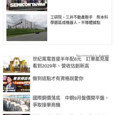
工研院、三井不動產聯手 熊本科
學園區成機器人、半導體據點
Recommended by
世紀風電首度半年配6元 訂單能見度
看到2029年、營收估創新高
PR
做到這點才有資格說愛你
國際鋼價落底 中鋼9月盤價開平盤、
爭取接單商機