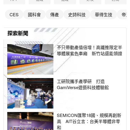
CES
國科會
傳產
史詩科技
華得生技
帝
探索新聞
不只帶動產值倍增！高鐵推限定半
導體展紫色車廂 新竹站還能領證
工研院攜手產學研 打造
GamiVerse遊藝科技體驗館
SEMICON匯聚18國、規模再創新
高 AIT谷立言：台美半導體非零
和