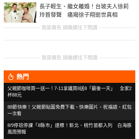
長子輕生、繼女離婚！台玻夫人徐莉
玲首發聲 痛揭徐子翔逝世真相
我是廣告 請繼續往下閱讀
我是廣告 請繼續往下閱讀
熱門
父親節咖啡買一送一！7-11拿鐵買8送8「最後一天」 全家2
杯88元
88節快樂！父親節貼圖免費下載、快樂圖片、祝福語、紅包
一次看
8/9停班停課「8縣市」達標！新北、桃竹苗都入列 白海豚
風雨預報