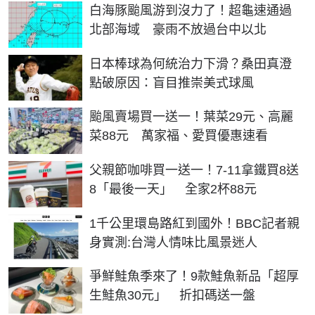
白海豚颱風游到沒力了！超龜速通過
北部海域 豪雨不放過台中以北
日本棒球為何統治力下滑？桑田真澄
點破原因：盲目推崇美式球風
颱風賣場買一送一！葉菜29元、高麗
菜88元 萬家福、愛買優惠速看
父親節咖啡買一送一！7-11拿鐵買8送
8「最後一天」 全家2杯88元
1千公里環島路紅到國外！BBC記者親
身實測:台灣人情味比風景迷人
爭鮮鮭魚季來了！9款鮭魚新品「超厚
生鮭魚30元」 折扣碼送一盤