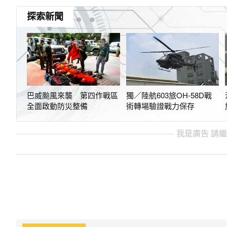
探索新聞
巴威颱風來襲 第四作戰區
獨／陸航603旅OH-58D戰
全面啟動防災整備
術轉場驗證戰力保存
我是廣告 請