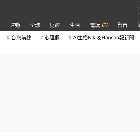
運動
全球
財經
生活
電玩
影音
台灣前線
心理假
AI主播Niki＆Hanson報新聞