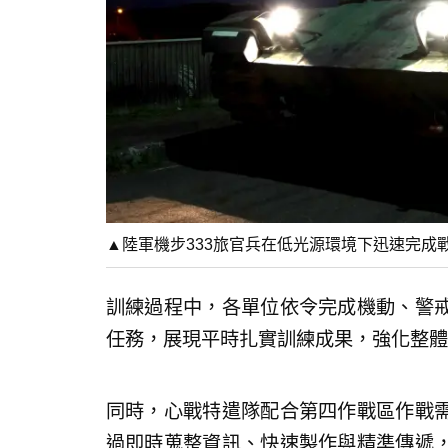
▲陸軍機步333旅官兵在低光源環境下迅速完成
訓練過程中，各單位依令完成機動、警
任務，展現平時扎實訓練成果，強化整體
同時，心戰特遣隊配合第四作戰區作戰
過即時蒐整資訊、快速製作與精準傳遞