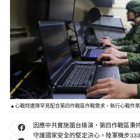
▲心戰特遣隊罕見配合第四作戰區作戰需求，執行心戰作業
因應中共實施圍台操演，第四作戰區秉
守護國家安全的堅定決心。陸軍機步33