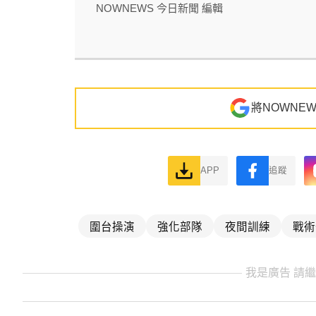
NOWNEWS 今日新聞 編輯
將NOWNE
APP
追蹤
圍台操演
強化部隊
夜間訓練
戰術
我是廣告 請