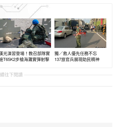
漢光演習登場！教召部隊實
獨／救人優先任務不忘
施T65K2步槍海灘實彈射擊
137旅官兵展現助民精神
繼續往下閱讀