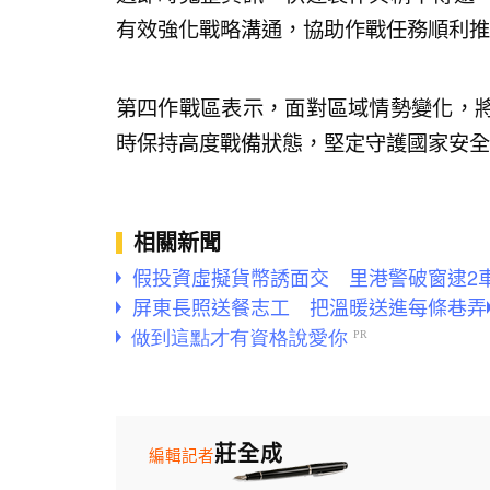
有效強化戰略溝通，協助作戰任務順利推
第四作戰區表示，面對區域情勢變化，
時保持高度戰備狀態，堅定守護國家安全
相關新聞
假投資虛擬貨幣誘面交 里港警破窗逮2
屏東長照送餐志工 把溫暖送進每條巷弄
莊全成
編輯記者