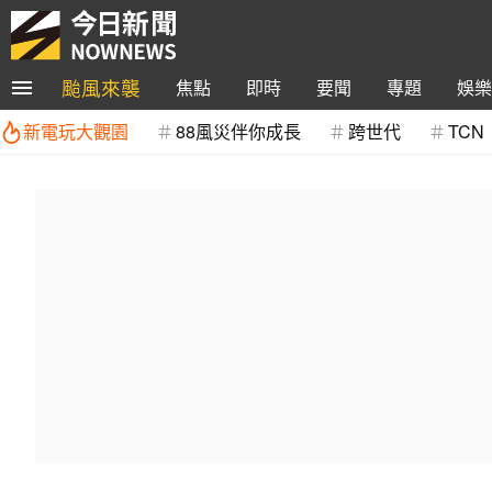
颱風來襲
焦點
即時
要聞
專題
娛樂
新電玩大觀園
88風災伴你成長
跨世代
TCN