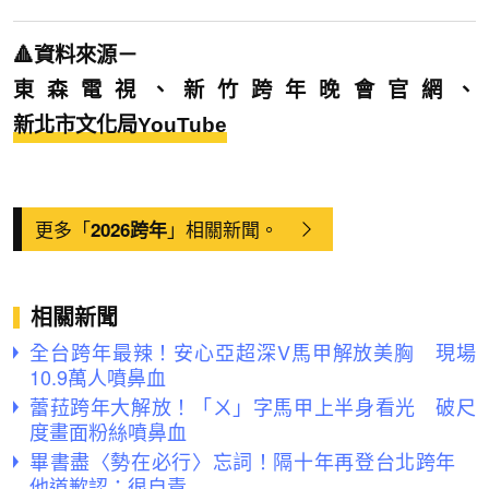
🔺資料來源－
東森電視、新竹跨年晚會官網、
新北市文化局YouTube
更多「
」相關新聞。
2026跨年
相關新聞
全台跨年最辣！安心亞超深V馬甲解放美胸 現場
10.9萬人噴鼻血
蕾菈跨年大解放！「ㄨ」字馬甲上半身看光 破尺
度畫面粉絲噴鼻血
畢書盡〈勢在必行〉忘詞！隔十年再登台北跨年
他道歉認：很自責