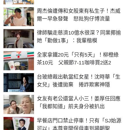
周杰倫遭傳和女股東有私生子！杰威
爾一早急發聲 怒批狗仔博流量
律師騙走慈濟10億水很深？同業揶揄
她「勤做1事」：我輩楷模
全家拿鐵20元「只有5天」！柳橙綠
茶10元 父親節7-11咖啡買2送2
台玻總裁出軌當紅女星！沈時華「生
女兒」後遭拋棄 捲詐欺案神隱
女友有老公還當人小三！姜厚任回應
「我都知道」前夫身分被扒出
早餐店門口禁止停車！只有「SJ始源
可以」本尊竟開保母車到場朝聖