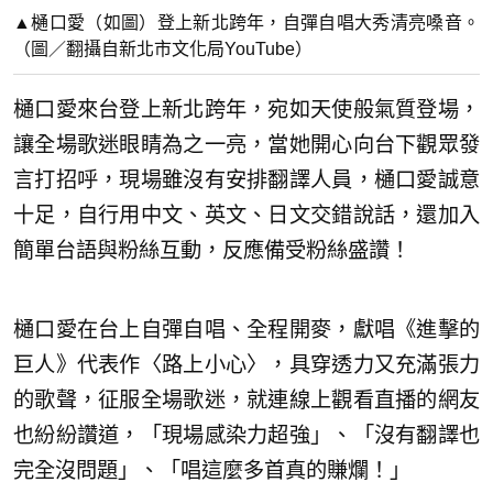
▲樋口愛（如圖）登上新北跨年，自彈自唱大秀清亮嗓音。
（圖／翻攝自新北市文化局YouTube）
樋口愛來台登上新北跨年，宛如天使般氣質登場，
讓全場歌迷眼睛為之一亮，當她開心向台下觀眾發
言打招呼，現場雖沒有安排翻譯人員，樋口愛誠意
十足，自行用中文、英文、日文交錯說話，還加入
簡單台語與粉絲互動，反應備受粉絲盛讚！
樋口愛在台上自彈自唱、全程開麥，獻唱《進擊的
巨人》代表作〈路上小心〉，具穿透力又充滿張力
的歌聲，征服全場歌迷，就連線上觀看直播的網友
也紛紛讚道，「現場感染力超強」、「沒有翻譯也
完全沒問題」、「唱這麼多首真的賺爛！」