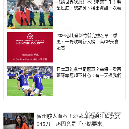
《請世界吃桌》不只隋棠千千！明
星班底、總舖師、播出資訊一次看
2026必比登新竹縣完整名單！季
風、一哥炊粉新入榜 高CP美食
速看
日本真能拿世足冠軍？森保一看西
班牙奪冠超不甘心：有一天換我們
Recommended by
賓州駭人血案！37歲華裔媳狂砍婆婆
245刀 起因竟是「小姑要來」