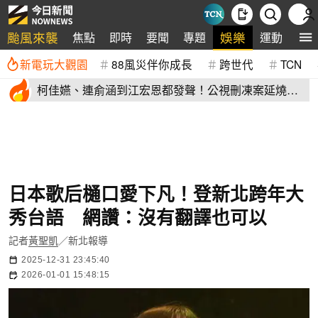
颱風來襲
娛樂
焦點
即時
要聞
專題
運動
全
新電玩大觀園
88風災伴你成長
跨世代
TCN
柯佳嬿、連俞涵到江宏恩都發聲！公視刪凍案延燒
演藝圈不沉默
日本歌后樋口愛下凡！登新北跨年大
秀台語 網讚：沒有翻譯也可以
記者
黃聖凱
／新北報導
2025-12-31 23:45:40
2026-01-01 15:48:15