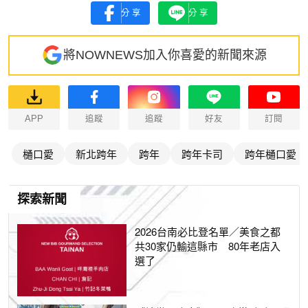
分享
分享
將NOWNEWS加入你喜愛的新聞來源
APP
追蹤
追蹤
好友
訂閱
樋口愛
新北跨年
跨年
跨年卡司
跨年樋口愛
探索新聞
2026台南必比登名單／美食之都
共30家仍輸這縣市 80年老店入
選了