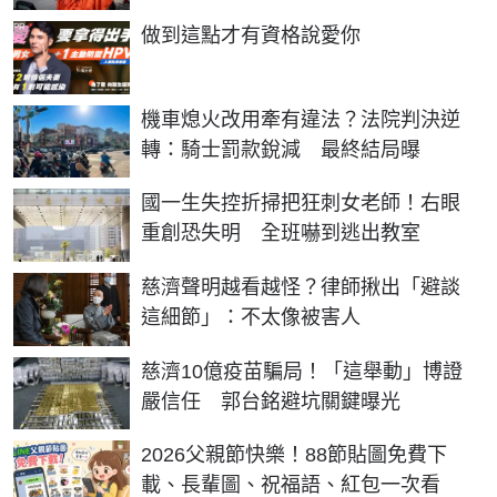
PR
做到這點才有資格說愛你
機車熄火改用牽有違法？法院判決逆
轉：騎士罰款銳減 最終結局曝
國一生失控折掃把狂刺女老師！右眼
重創恐失明 全班嚇到逃出教室
慈濟聲明越看越怪？律師揪出「避談
這細節」：不太像被害人
慈濟10億疫苗騙局！「這舉動」博證
嚴信任 郭台銘避坑關鍵曝光
2026父親節快樂！88節貼圖免費下
載、長輩圖、祝福語、紅包一次看