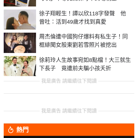
徐子翔輕生！譚以欣118字發聲 他
曾吐：活到49歲才找到真愛
周杰倫遭中國狗仔爆料有私生子！同
框緋聞女股東劉若雪照片被挖出
徐莉玲人生故事宛如8點檔！大三就生
下長子 竟遭前夫騙小孩夭折
我是廣告 請繼續往下閱讀
我是廣告 請繼續往下閱讀
熱門