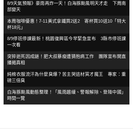
8/9天氣預報》豪雨再炸一天！白海豚颱風明天才走 下周南
部變天
本周咖啡優惠！7-11美式拿鐵買2送2 寄杯買10送10「特大
杯18元」
8/9停班停課最新！桃園復興區今早緊急宣布 3縣市停班課
一次看
突猝逝死因成謎！肥大叔暴瘦遭猜抱病工作 團隊宣布開直
播揭真相
純棉衣服流汗為什麼臭爆？苦主哭這材質才魔王 專家：重
磅三倍臭
白海豚颱風動態整理！「風雨趨緩、警報解除、登陸中國」
時間一覽