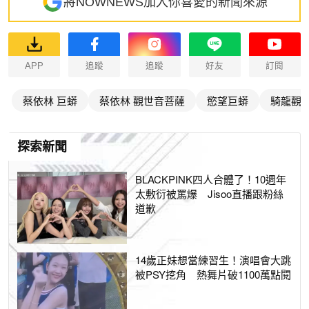
將NOWNEWS加入你喜愛的新聞來源
APP
追蹤
追蹤
好友
訂閱
蔡依林 巨蟒
蔡依林 觀世音菩薩
慾望巨蟒
騎龍觀
探索新聞
BLACKPINK四人合體了！10週年
太敷衍被罵爆 Jisoo直播跟粉絲
道歉
14歲正妹想當練習生！演唱會大跳
被PSY挖角 熱舞片破1100萬點閱