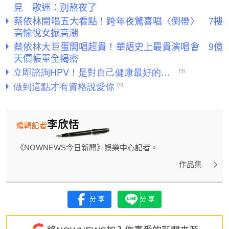
見 歌迷：別熬夜了
蔡依林開唱五大看點！跨年夜驚喜唱〈倒帶〉 7樓
高愉悅女掀高潮
蔡依林大巨蛋開唱超貴！華語史上最貴演唱會 9億
天價帳單全揭密
李欣恬
編輯記者
《NOWNEWS今日新聞》娛樂中心記者。
作品集
分享
分享