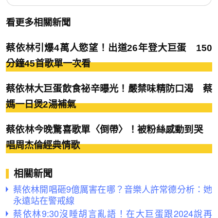
看更多相關新聞
蔡依林引爆4萬人慾望！出道26年登大巨蛋 150
分鐘45首歌單一次看
蔡依林大巨蛋飲食祕辛曝光！嚴禁味精防口渴 蔡
媽一日煲2湯補氣
蔡依林今晚驚喜歌單〈倒帶〉！被粉絲感動到哭
唱周杰倫經典情歌
相關新聞
蔡依林開唱砸9億厲害在哪？音樂人許常德分析：她
永遠站在警戒線
蔡依林9:30沒睡胡言亂語！在大巨蛋跟2024說再