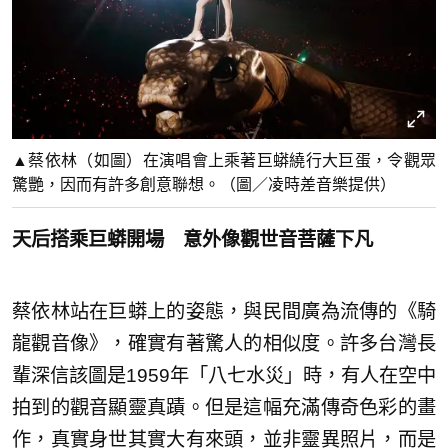
▲蔡依林（如圖）在演唱會上乘著巨蟒繞行大巨蛋，令觀眾
驚艷，因而有許多創意聯想。（圖／凌時差音樂提供）
天后搭乘巨蟒開場 意外像觀世音菩薩下凡
蔡依林站在巨蟒上的姿態，與民間廣為流傳的《騎
龍觀音像》，確實有著驚人的相似度。許多台灣長
輩深信該圖是1959年「八七水災」時，有人在空中
拍到的觀音顯靈真蹟。但是這幅充滿傳奇色彩的畫
作，真實身世其實大有來頭，並非靈異照片，而是