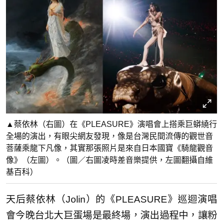
▲蔡依林（右圖）在《PLEASURE》演唱會上搭乘巨蟒繞行
全場的演出，有眼尖網友發現，像是台灣民間流傳的觀世音
菩薩乘龍下凡像，其實那張照片是來自日本國寶《騎龍觀音
像》（左圖）。（圖／右圖凌時差音樂提供，左圖翻攝自維
基百科）
天后蔡依林（Jolin）的《PLEASURE》巡迴演唱
會今晚台北大巨蛋場是最終場，演出過程中，讓粉