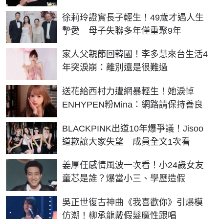
徐莉玲證實長子輕生！49歲才遇人生
摯愛 母子失聯多年僅重聚9年
家人父親節回韓國！李多慧來台生活4
年突淚崩：離別還是很難過
送花給西村力遭網暴輕生！她淚悼
ENHYPEN粉Mina：網路請保持善良
BLACKPINK出道10年爆爭議！Jisoo
道歉讓大家失望 成員全文1次看
姜厚任感情風波一次看！小24歲女友
童芯是誰？爆當小三、學歷造假
吳正世復古神曲《我喜歡你》引爆模
仿潮！柳承龍戴假髮魔性跟唱