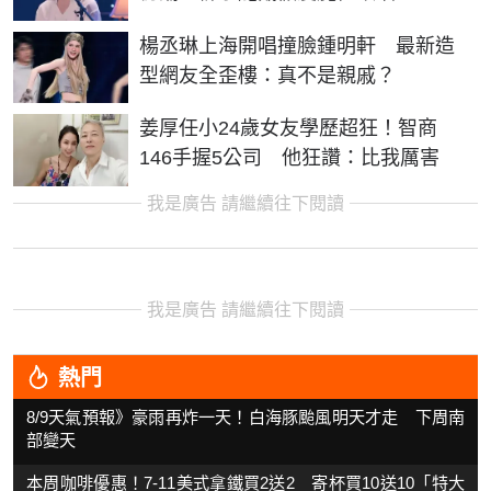
楊丞琳上海開唱撞臉鍾明軒 最新造
型網友全歪樓：真不是親戚？
姜厚任小24歲女友學歷超狂！智商
146手握5公司 他狂讚：比我厲害
我是廣告 請繼續往下閱讀
我是廣告 請繼續往下閱讀
熱門
8/9天氣預報》豪雨再炸一天！白海豚颱風明天才走 下周南
部變天
本周咖啡優惠！7-11美式拿鐵買2送2 寄杯買10送10「特大