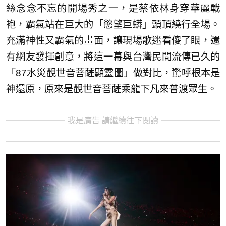
絲念念不忘的開場秀之一，是蔡依林身穿華麗戰
袍，霸氣站在巨大的「慾望巨蟒」頭頂繞行全場。
充滿神性又霸氣的畫面，讓現場歌迷看傻了眼，還
有網友發揮創意，將這一幕與台灣民間流傳已久的
「87水災觀世音菩薩顯靈圖」做對比，驚呼根本是
神還原，原來是觀世音菩薩乘龍下凡來普渡眾生。
我是廣告 請繼續往下閱讀