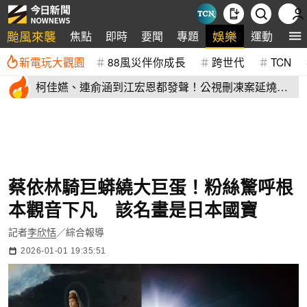
颱風來襲
娛樂
焦點
即時
要聞
專題
運動
全
新電玩大觀園
88風災伴你成長
跨世代
TCN
柯佳嬿、連俞涵到江宏恩都發聲！公視刪凍案延燒
演藝圈不沉默
蔡依林騎巨蟒繞大巨蛋！粉絲驚呼根
本觀音下凡 該名畫是日本國寶
記者
李欣恬
／綜合報導
2026-01-01 19:35:51