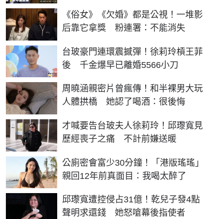
《俗女》《欠婚》都是公視！一堆影
后靠它拿獎 粉連署：不能消失
台玻豪門連環震撼彈！徐莉玲槓王菲
後 千金爆早已離婚5566小刀
周曉涵親密片曾瘋傳！和半裸男大玩
人體拱橋 她認了喝酒：很後悔
才喊要告台玻夫人徐莉玲！邱瓈寬見
歷經喪子之痛 不計前嫌送暖
公廁密會富少30分鐘！「港版瑤瑤」
親回12年前真面目：我喝太醉了
邱瓈寬遭控侵占31億！乾兒子發4點
聲明求還錢 她怒嗆幕後指使者