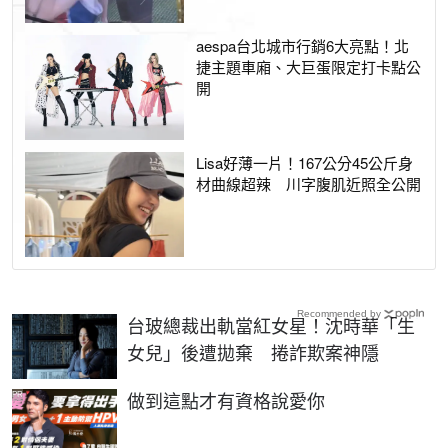
aespa台北城市行銷6大亮點！北
捷主題車廂、大巨蛋限定打卡點公
開
Lisa好薄一片！167公分45公斤身
材曲線超辣 川字腹肌近照全公開
Recommended by
台玻總裁出軌當紅女星！沈時華「生
女兒」後遭拋棄 捲詐欺案神隱
PR
做到這點才有資格說愛你