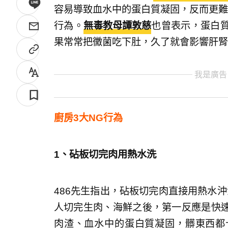
容易導致血水中的蛋白質凝固，反而更難
行為。
無毒教母譚敦慈
也曾表示，蛋白
果常常把黴菌吃下肚，久了就會影響肝腎
我是廣告
廚房3大NG行為
1、砧板切完肉用熱水洗
486先生指出，砧板切完肉直接用熱水
人切完生肉、海鮮之後，第一反應是快
肉渣、血水中的蛋白質凝固，髒東西都