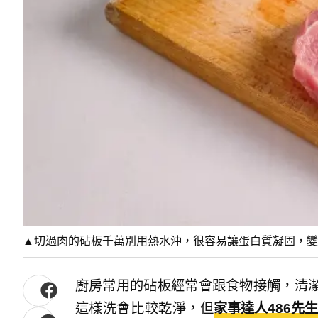
▲切過肉的砧板千萬別用熱水沖，很容易讓蛋白質凝固，變得
廚房常用的砧板經常會跟食物接觸，清
這樣洗會比較乾淨，但
家事達人486先