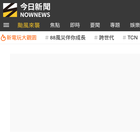
颱風來襲
焦點
即時
要聞
專題
娛樂
新電玩大觀園
88風災伴你成長
跨世代
TCN