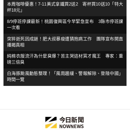
本周咖啡優惠！7-11美式拿鐵買2送2 寄杯買10送10「特大
杯18元」
8/9停班停課最新！桃園復興區今早緊急宣布 3縣市停班課
一次看
突猝逝死因成謎！肥大叔暴瘦遭猜抱病工作 團隊宣布開直
播揭真相
純棉衣服流汗為什麼臭爆？苦主哭這材質才魔王 專家：重
磅三倍臭
白海豚颱風動態整理！「風雨趨緩、警報解除、登陸中國」
時間一覽