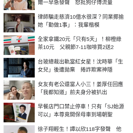
爾一早急發聲 怒批狗仔博流量
律師騙走慈濟10億水很深？同業揶揄
她「勤做1事」：我輩楷模
全家拿鐵20元「只有5天」！柳橙綠
茶10元 父親節7-11咖啡買2送2
台玻總裁出軌當紅女星！沈時華「生
女兒」後遭拋棄 捲詐欺案神隱
女友有老公還當人小三！姜厚任回應
「我都知道」前夫身分被扒出
早餐店門口禁止停車！只有「SJ始源
可以」本尊竟開保母車到場朝聖
徐子翔輕生！譚以欣118字發聲 他