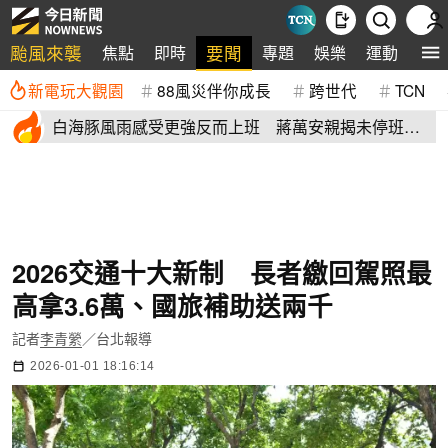
颱風來襲
要聞
焦點
即時
專題
娛樂
運動
全
新電玩大觀園
88風災伴你成長
跨世代
TCN
白海豚風雨感受更強反而上班 蔣萬安親揭未停班課
有這原因
2026交通十大新制 長者繳回駕照最
高拿3.6萬、國旅補助送兩千
記者
李青縈
／台北報導
2026-01-01 18:16:14