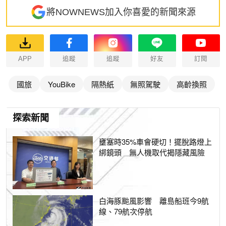
將NOWNEWS加入你喜愛的新聞來源
APP
追蹤
追蹤
好友
訂閱
國旅
YouBike
隔熱紙
無照駕駛
高齡換照
探索新聞
壅塞時35%車會硬切！擺脫路燈上
綁鏡頭 無人機取代揭隱藏風險
白海豚颱風影響 離島船班今9航
線、79航次停航