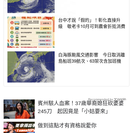
台中才說「假的」！彰化直接升
級 敬老卡10月可到農會折抵消費
白海豚颱風交通影響 今日取消離
島船班39航次、63架次含加班機
Recommended by
賓州駭人血案！37歲華裔媳狂砍婆婆
245刀 起因竟是「小姑要來」
PR
做到這點才有資格說愛你