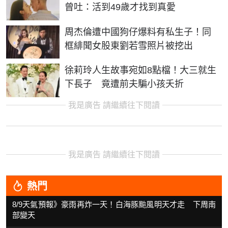
曾吐：活到49歲才找到真愛
周杰倫遭中國狗仔爆料有私生子！同
框緋聞女股東劉若雪照片被挖出
徐莉玲人生故事宛如8點檔！大三就生
下長子 竟遭前夫騙小孩夭折
我是廣告 請繼續往下閱讀
我是廣告 請繼續往下閱讀
熱門
8/9天氣預報》豪雨再炸一天！白海豚颱風明天才走 下周南
部變天