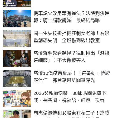
機車熄火改用牽有違法？法院判決逆
轉：騎士罰款銳減 最終結局曝
國一生失控折掃把狂刺女老師！右眼
重創恐失明 全班嚇到逃出教室
慈濟聲明越看越怪？律師揪出「避談
這細節」：不太像被害人
慈濟10億疫苗騙局！「這舉動」博證
嚴信任 郭台銘避坑關鍵曝光
2026父親節快樂！88節貼圖免費下
載、長輩圖、祝福語、紅包一次看
周杰倫遭傳和女股東有私生子！杰威