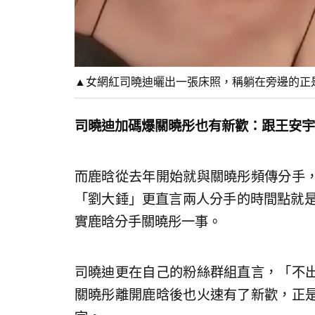
▲女網紅司曉迪曬出一張床照，稱躺在旁邊的正是鹿晗
司曉迪加碼爆關曉彤也有新歡：跟王安宇
而鹿晗從去年開始就與關曉彤頻傳分手
「劉大錘」更直言兩人分手的時間點就是
實鹿晗分手關曉彤一事。
司曉迪更在自己的粉絲群組直言，「不
關曉彤離開鹿晗後也火速有了新歡，正