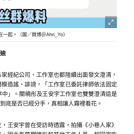
起。（圖／微博＠Ahri_Yo）
迪
各家經紀公司、工作室也都陸續出面發文澄清，
規模造謠、誹謗，「工作室已委託律師依法固定
序中」。關曉彤及王安宇工作室也雙雙澄清這是
到底是否已經分手，真相讓人霧裡看花。
友，王安宇曾在受訪時透露，拍攝《小巷人家》