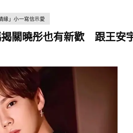
世情緣」小一寫信示愛
碼揭關曉彤也有新歡 跟王安