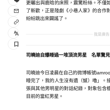
更曬出與鹿晗的床照，震驚粉絲。不僅
了新歡，正是陸劇《小巷人家》的合作
紛紛跳出來闢謠了。
我是廣告
司曉迪自爆睡過一堆頂流男星 名單驚見
司曉迪今日凌晨在自己的微博帳號iamro
睡完了，我的人生沒有遺（憾）嚕」。
張與其他男明星的對話紀錄，對象包含
目前的當紅男星。