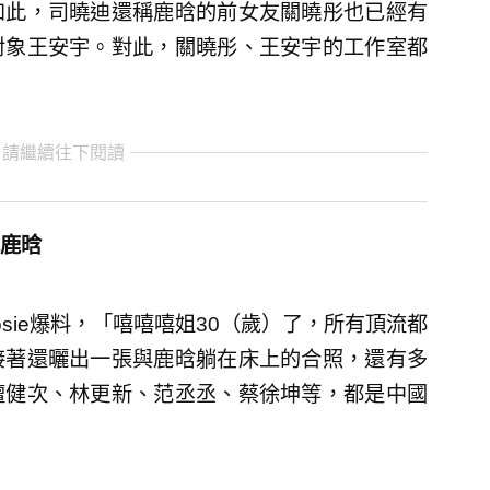
如此，司曉迪還稱鹿晗的前女友關曉彤也已經有
對象王安宇。對此，關曉彤、王安宇的工作室都
 請繼續往下閱讀
鹿晗
osie爆料，「嘻嘻嘻姐30（歲）了，所有頂流都
接著還曬出一張與鹿晗躺在床上的合照，還有多
檀健次、林更新、范丞丞、蔡徐坤等，都是中國