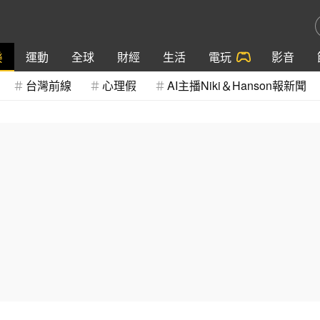
樂
運動
全球
財經
生活
電玩
影音
台灣前線
心理假
AI主播Niki＆Hanson報新聞