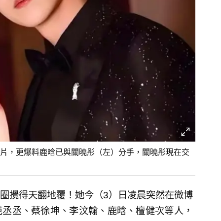
片，更爆料鹿晗已與關曉彤（左）分手，關曉彤現在交
圈攪得天翻地覆！她今（3）日凌晨突然在微博
范丞丞、蔡徐坤、李汶翰、鹿晗、檀健次等人，