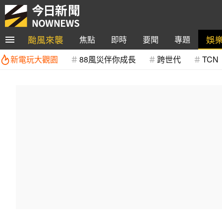
颱風來襲
娛
焦點
即時
要聞
專題
新電玩大觀園
88風災伴你成長
跨世代
TCN