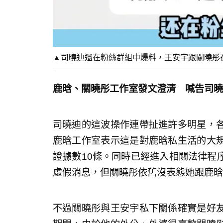
▲司曉迪還在粉絲群組中爆料，王安宇跟關曉彤在一
鹿晗、關曉彤工作室發文澄清 喊告司曉
司曉迪的這波操作連帶扯進許多明星，
鹿晗工作室表示這是對鹿晗私生活的大
證據數10條。同時已經進入相關法律程
虛假消息，但關曉彤依舊沒表態她跟鹿晗
不過關曉彤與王安宇私下關係確實是好