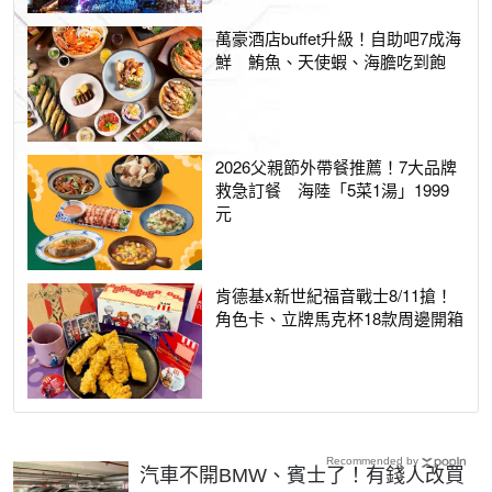
萬豪酒店buffet升級！自助吧7成海
鮮 鮪魚、天使蝦、海膽吃到飽
2026父親節外帶餐推薦！7大品牌
救急訂餐 海陸「5菜1湯」1999
元
肯德基x新世紀福音戰士8/11搶！
角色卡、立牌馬克杯18款周邊開箱
Recommended by
汽車不開BMW、賓士了！有錢人改買