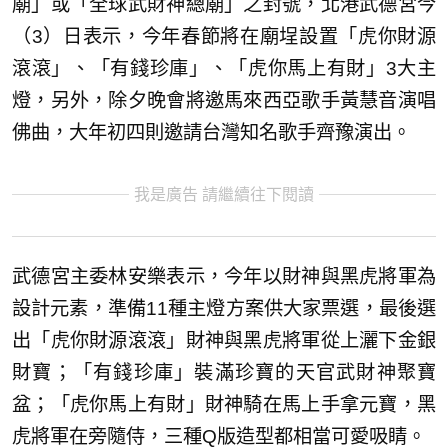
廟」或「全球武財神總廟」之封號，北港武德宮今
（3）日表示，今年春節將在廟埕設置「虎你財源
滾滾」、「有錢珍庫」、「虎你馬上有財」3大主
燈，另外，除夕晚會將邀馬來西亞歌手黃慧音演唱
佛曲，大年初四則邀請台灣知名歌手齊豫演出。
我是廣告 請繼續往下閱讀
武德宮主委林安樂表示，今年以財神與黑虎將軍為
設計元素，準備11種主燈方案供大家票選，最後選
出「虎你財源滾滾」財神與黑虎將軍從上灑下金銀
財寶；「有錢珍庫」裝滿珍寶的天官武財神聚寶
盆；「虎你馬上有財」財神騎在馬上手拿元寶，黑
虎將軍在旁隨侍，三種Q版造型都相當可愛吸睛。