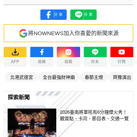
分享
分享
將NOWNEWS加入你喜愛的新聞來源
APP
追蹤
追蹤
好友
訂閱
北港武德宮
全台最強財神廟
春節主燈
齊豫演出
探索新聞
2026臺南將軍吼有6分鐘煙火秀！
觀賞點、卡司、節目表、交通一覽