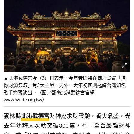
▲北港武德宮今（3）日表示，今年春節將在廟埕設置「虎
你財源滾滾」等3大主燈，另外，大年初四則邀請台灣知名
歌手齊豫演出。（圖／翻攝北港武德宮官網
www.wude.org.tw/）
雲林縣
北港武德宮
財神廟求財靈驗，香火鼎盛，光
去年參拜人次就突破800萬，有「全台最強財神