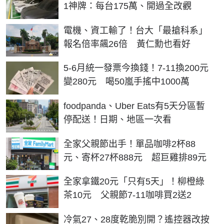
1神牌：每台175萬、開過全改觀
電機、資工輸了！台大「最搶科系」
報名倍率飆26倍 黃仁勳也看好
5-6月統一發票今換錢！7-11換200元
變280元 喝50嵐手搖中1000萬
foodpanda、Uber Eats有5天分區暫
停配送！日期、地區一次看
全家父親節出手！單品咖啡2杯88
元、寄杯27杯888元 超巨雞排89元
全家拿鐵20元「只有5天」！柳橙綠
茶10元 父親節7-11咖啡買2送2
冷氣27、28度乾脆別開？遙控器改按