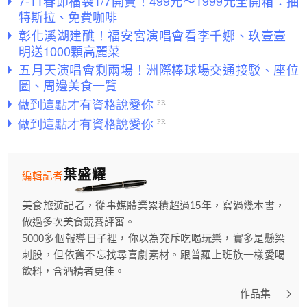
7-11春節福袋1/7開賣！499元～1999元全開箱：抽
特斯拉、免費咖啡
彰化溪湖建醮！福安宮演唱會看李千娜、玖壹壹
明送1000顆高麗菜
五月天演唱會剩兩場！洲際棒球場交通接駁、座位
圖、周邊美食一覽
葉盛耀
編輯記者
美食旅遊記者，從事媒體業累積超過15年，寫過幾本書，
做過多次美食競賽評審。
5000多個報導日子裡，你以為充斥吃喝玩樂，實多是懸梁
刺股，但依舊不忘找尋喜劇素材。跟普羅上班族一樣愛喝
飲料，含酒精者更佳。
作品集