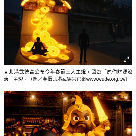
▲北港武德宮公布今年春節三大主燈，圖為「虎你財源滾
滾」主燈。（圖／翻攝北港武德宮官網www.wude.org.tw/）