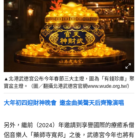
▲北港武德宮公布今年春節三大主燈，圖為「有錢珍庫」聚
寶盆主燈。（圖／翻攝北港武德宮官網www.wude.org.tw/）
大年初四迎財神晚會 邀金曲美聲天后齊豫演唱
另外，繼前（2024）年邀請到享譽國際的療癒系僧
侶音樂人「藥師寺寬邦」之後，武德宮今年也將有