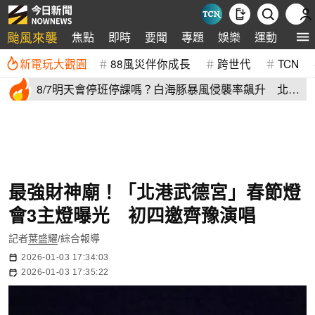
颱風來襲
焦點
即時
要聞
專題
娛樂
運動
全球
新電玩大觀園
88風災伴你成長
跨世代
TCN
8/7明天會停班停課嗎？白海豚暴風侵襲率飆升 北北
基6縣市破50%
最強財神廟！「北港武德宮」春節燈
會3主燈曝光 初四邀齊豫演唱
記者
葉盛耀
/綜合報導
2026-01-03 17:34:03
2026-01-03 17:35:22