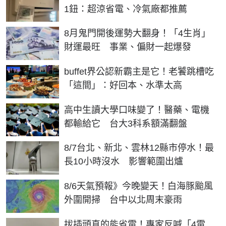
1鈕：超涼省電、冷氣廠都推薦
8月鬼門開後運勢大翻身！「4生肖」
財運最旺 事業、偏財一起爆發
buffet界公認新霸主是它！老饕跳槽吃
「這間」：好回本、水準太高
高中生讀大學口味變了！醫藥、電機
都輸給它 台大3科系額滿翻盤
8/7台北、新北、雲林12縣市停水！最
長10小時沒水 影響範圍出爐
8/6天氣預報》今晚變天！白海豚颱風
外圍開掃 台中以北周末豪雨
拔插頭真的能省電！專家反喊「4電