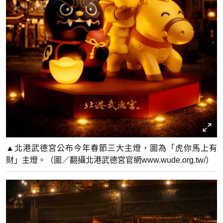
▲北港武德宮公布今年春節三大主燈，圖為「虎你馬上有
財」主燈。（圖／翻攝北港武德宮官網www.wude.org.tw/）