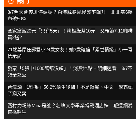
熱門
8/7明天會停班停課嗎？白海豚暴風侵襲率飆升 北北基6縣
市破50%
全家拿鐵20元「只有5天」！柳橙綠茶10元 父親節7-11咖啡
買2送2
71歲姜厚任認愛小24歲女友！她3歲確信「累世情緣」小一寫
信示愛
發票「5張中1000萬都沒領」！消費地點、明細速看 9/7不
領全充公
台灣讀「1科系」56.2%學生後悔！不是獸醫、中文 學霸認
了窮又累
西村力粉絲Mina是誰？名牌大學畢業轉戰酒店妹 疑遭網暴
直播輕生