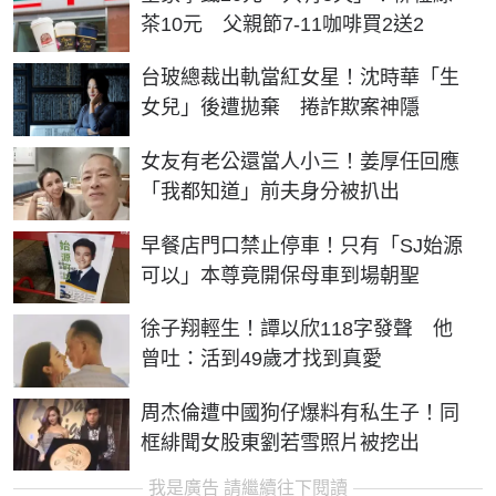
茶10元 父親節7-11咖啡買2送2
台玻總裁出軌當紅女星！沈時華「生
女兒」後遭拋棄 捲詐欺案神隱
女友有老公還當人小三！姜厚任回應
「我都知道」前夫身分被扒出
早餐店門口禁止停車！只有「SJ始源
可以」本尊竟開保母車到場朝聖
徐子翔輕生！譚以欣118字發聲 他
曾吐：活到49歲才找到真愛
周杰倫遭中國狗仔爆料有私生子！同
框緋聞女股東劉若雪照片被挖出
我是廣告 請繼續往下閱讀