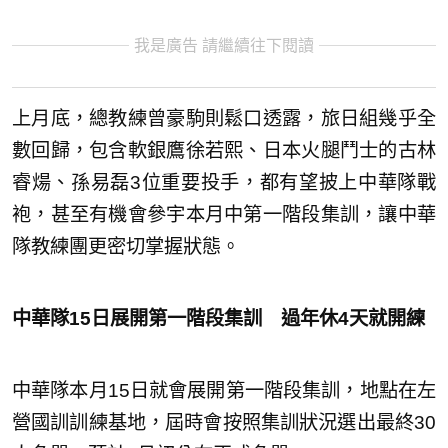
我是廣告 請繼續往下閱讀
上月底，總教練曾豪駒則鬆口透露，旅日組幾乎全
數回歸，包含軟銀鷹徐若熙、日本火腿鬥士的古林
睿煬、孫易磊3位重要投手，都有望披上中華隊戰
袍，甚至有機會參宇本月中第一階段集訓，讓中華
隊教練團更密切掌握狀態。
中華隊15日展開第一階段集訓 過年休4天就開練
中華隊本月15日就會展開第一階段集訓，地點在左
營國訓訓練基地，屆時會按照集訓狀況選出最終30