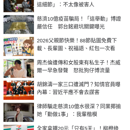
這細節」：不太像被害人
慈濟10億疫苗騙局！「這舉動」博證
嚴信任 郭台銘避坑關鍵曝光
2026父親節快樂！88節貼圖免費下
載、長輩圖、祝福語、紅包一次看
周杰倫遭傳和女股東有私生子！杰威
爾一早急發聲 怒批狗仔博流量
胡錦濤一家三口遭滅門？知情官員曝
內幕：習近平應不會去謀害
律師騙走慈濟10億水很深？同業揶揄
她「勤做1事」：我輩楷模
全家拿鐵20元「只有5天」！柳橙綠