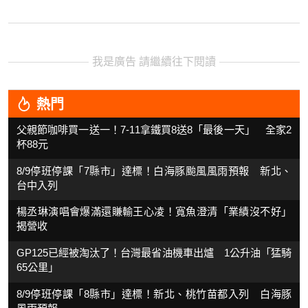
我是廣告 請繼續往下閱讀
熱門
父親節咖啡買一送一！7-11拿鐵買8送8「最後一天」 全家2
杯88元
8/9停班停課「7縣市」達標！白海豚颱風風雨預報 新北、
台中入列
楊丞琳演唱會爆滿還賺輸王心凌！寬魚澄清「業績沒不好」
揭營收
GP125已經被淘汰了！台灣最省油機車出爐 1公升油「猛騎
65公里」
8/9停班停課「8縣市」達標！新北、桃竹苗都入列 白海豚