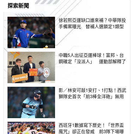
探索新聞
徐若熙亞運缺口誰來補？中華隊投
手備案曝光 替補人選鎖定1類型
中職5人出征亞運棒球！富邦、台
鋼確定「沒派人」 運動部解釋了
影／林安可敲1安打、1打點！西武
獅隊史首次「前3棒全洋砲」無用
西班牙1數據寫下歷史！「世界盃
魔咒」卻正在發威 前3隊下場曝