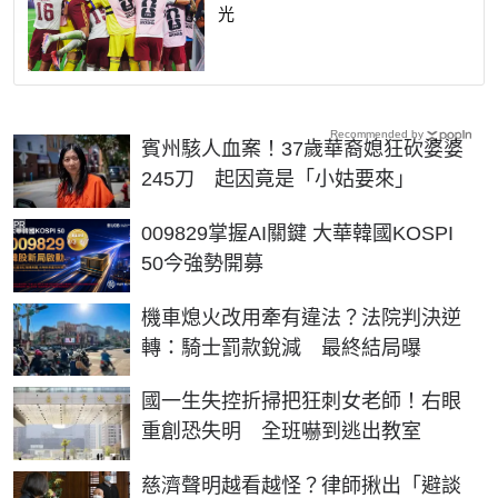
光
Recommended by
賓州駭人血案！37歲華裔媳狂砍婆婆
245刀 起因竟是「小姑要來」
PR
009829掌握AI關鍵 大華韓國KOSPI
50今強勢開募
機車熄火改用牽有違法？法院判決逆
轉：騎士罰款銳減 最終結局曝
國一生失控折掃把狂刺女老師！右眼
重創恐失明 全班嚇到逃出教室
慈濟聲明越看越怪？律師揪出「避談