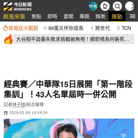
颱風來襲
運動
焦點
即時
要聞
專題
娛樂
全
新電玩大觀園
88風災伴你成長
跨世代
TCN
大谷翔平盜壘失敗求挑戰被無視！網怒噴為何裝死？
道奇教頭揭秘了
經典賽／中華隊15日展開「第一階段
集訓」！43人名單屆時一併公開
記者
林子翔
/綜合報導
2026-01-04 14:04:24