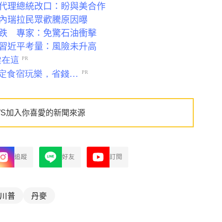
代理總統改口：盼與美合作
內瑞拉民眾歡騰原因曝
跌 專家：免驚石油衝擊
習近平考量：風險未升高
WS加入你喜愛的新聞來源
追蹤
好友
訂閱
川普
丹麥