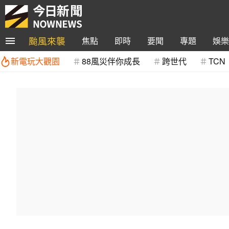
颱風來襲
焦點
即時
要聞
專題
娛樂
新電玩大觀園
88風災伴你成長
跨世代
TCN