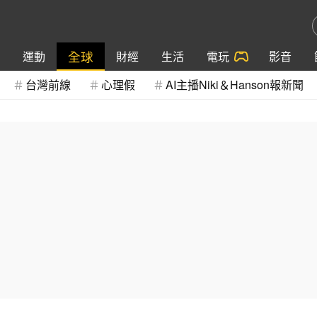
全球
運動
財經
生活
電玩
影音
台灣前線
心理假
AI主播Niki＆Hanson報新聞