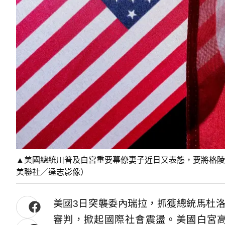
▲美國總統川普及白宮重要幕僚妻子近日又表態，要將格陵
美聯社／達志影像）
美國3日突襲委內瑞拉，抓獲總統馬杜洛（Ni
審判，掀起國際社會震盪。美國白宮