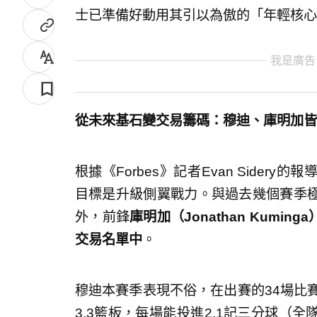
士已準備好動用其引以為傲的「年輕核心
我是廣告
從未來基石變交易籌碼：穆迪、庫明加皆
根據《Forbes》記者Evan Side
目標是升級側翼戰力。與過去幾個賽季
外，前鋒
庫明加（Jonathan Kumin
交易名單中
。
穆迪本賽季表現不俗，在出賽的34場比賽
3.3籃板，每場能投進2.1記三分球（全