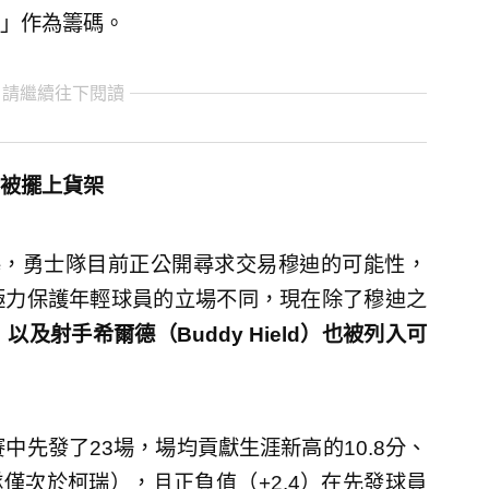
」作為籌碼。
 請繼續往下閱讀
被擺上貨架
ry的報導，勇士隊目前正公開尋求交易穆迪的可能性，
極力保護年輕球員的立場不同，現在除了穆迪之
ga）以及射手希爾德（Buddy Hield）也被列入可
中先發了23場，場均貢獻生涯新高的10.8分、
隊僅次於柯瑞），且正負值（+2.4）在先發球員