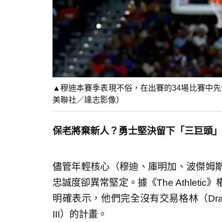
▲穆迪本賽季表現不俗，在出賽的34場比賽中先發
美聯社／達志影像）
保老將棄新人？勇士堅決留下「三巨頭」
儘管年輕核心（穆迪、庫明加、波傑姆
忠誠度卻異常堅定。據《The Athleti
明確表示，他們完全沒有交易格林（Draymon
III）的計畫。