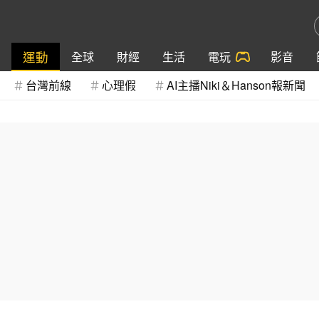
運動
全球
財經
生活
電玩
影音
台灣前線
心理假
AI主播Niki＆Hanson報新聞