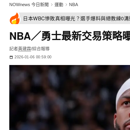
NOWnews 今日新聞
運動
NBA
日本WBC慘敗真相曝光？選手爆料與總教練0
NBA／勇士最新交易策略
記者
黃建霖
/綜合報導
2026-01-06 00:59:00