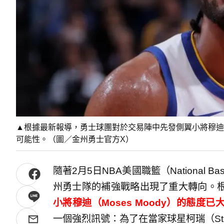
▲根據最新報導，勇士球團對於交易陣中先發側翼小將穆迪（M
可能性。（圖／金州勇士官方X）
隨著2月5日NBA美國職籃（National Bas
州勇士隊的補強戰略出現了重大轉向。
小將穆迪（Moses Moody）的態度已
一個強烈訊號：為了在當家球星柯瑞（Step