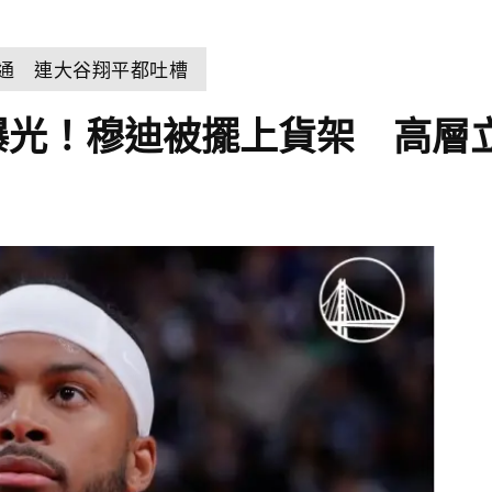
溝通 連大谷翔平都吐槽
曝光！穆迪被擺上貨架 高層