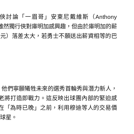
討論「一眉哥」安東尼戴維斯（Anthony
，雖然獨行俠對庫明加感興趣，但由於庫明加的薪
萬美元）落差太大，若勇士不願送出薪資相等的巴
，他們寧願犧牲未來的選秀首輪秀與潛力新人，
老將打造即戰力。這反映出球團內部的緊迫感
在「為時已晚」之前，利用穆迪等人的交易價
球星。