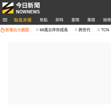
颱風來襲
焦點
即時
要聞
專題
娛樂
新電玩大觀園
88風災伴你成長
跨世代
TCN