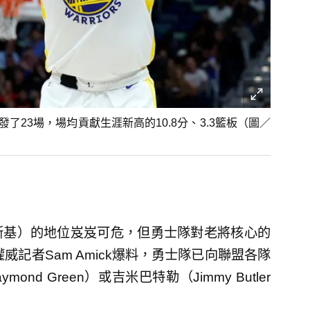
了23場，場均貢獻生涯新高的10.8分、3.3籃板（圖／
斯基）的地位岌岌可危，但勇士隊對老將核心的
c》權威記者Sam Amick爆料，勇士隊已向聯盟各隊
d Green）或吉米巴特勒（Jimmy Butler