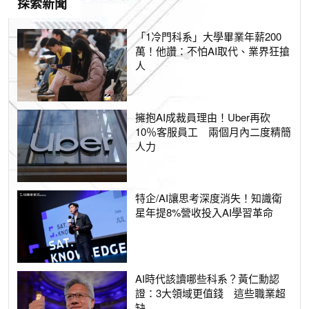
探索新聞
「1冷門科系」大學畢業年薪200
萬！他讚：不怕AI取代、業界狂搶
人
擁抱AI成裁員理由！Uber再砍
10％客服員工 兩個月內二度精簡
人力
特企/AI讓思考深度消失！知識衛
星年提8%營收投入AI學習革命
AI時代該讀哪些科系？黃仁勳認
證：3大領域更值錢 這些職業超
缺