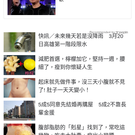
Recommended by
快訊／未來幾天若是沒降雨 3月20
日高雄第一階段限水
PR
減肥首選，檸檬加它，堅持一週，腰
細了，瘦到你懷疑人生
PR
起床就先做件事，沒三天小腹就不見
了! 肚子一天天變小！
5成5同意先結婚再購屋 5成2不靠長
輩金援
PR
腹部脂肪的「剋星」找到了，常吃這