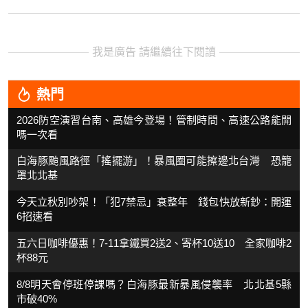
我是廣告 請繼續往下閱讀
熱門
2026防空演習台南、高雄今登場！管制時間、高速公路能開
嗎一次看
白海豚颱風路徑「搖擺游」！暴風圈可能擦邊北台灣 恐籠
罩北北基
今天立秋別吵架！「犯7禁忌」衰整年 錢包快放新鈔：開運
6招速看
五六日咖啡優惠！7-11拿鐵買2送2、寄杯10送10 全家咖啡2
杯88元
8/8明天會停班停課嗎？白海豚最新暴風侵襲率 北北基5縣
市破40%