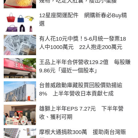
幾物，吃走大肚囊，瘦出小蠻腰
12星座開運配件 網購新春必Buy精
選
有人花10元中獎！5-6月統一發票18
人中1000萬元 22人抱走200萬元
王品上半年合併營收129.2億 每股賺
9.86元「逼近一個股本」
台普威啟動庫藏股買回股價勁揚逾
8% 上半年營收日本貢獻七成
雄獅上半年EPS 7.27元 下半年營
收、獲利可期
摩根大通捐款300萬 援助南台灣賑