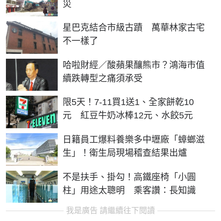
災
星巴克結合市級古蹟 萬華林家古宅
不一樣了
哈啦財經／酸蘋果釀熊市？鴻海市值
續跌轉型之痛須承受
限5天！7-11買1送1、全家餅乾10
元 紅豆牛奶冰棒12元、水餃5元
日籍員工爆料養樂多中壢廠「蟑螂滋
生」！衛生局現場稽查結果出爐
不是扶手、掛勾！高鐵座椅「小圓
柱」用途太聰明 乘客讚：長知識
我是廣告 請繼續往下閱讀