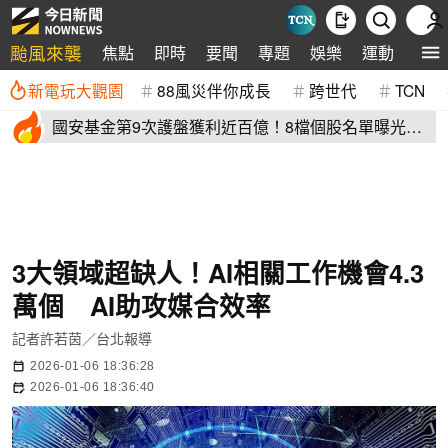
颱風來襲
焦點
即時
要聞
專題
娛樂
運動
全球
新電玩大觀園
88風災伴你成長
跨世代
TCN
國安基金第9次護盤獲利近百億！8檔個股名單曝光
光台積電賺77億
3大領域超缺人！AI相關工作機會4.3
萬個 AI助攻媒合效率
記者許若茵／台北報導
2026-01-06 18:36:28
2026-01-06 18:36:40