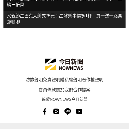
磅三倍臭
父親節星巴克大美式75元！星冰樂半價多1杯 買一送一路易
莎咖啡
防詐聲明
免責聲明
隱私權聲明
著作權聲明
會員條款
關於我們
合作提案
追蹤NOWNEWS今日新聞