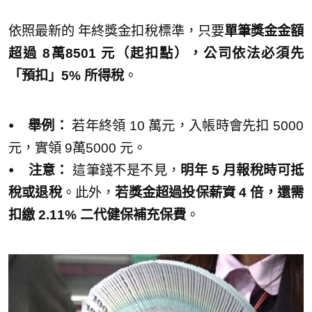
依照最新的 年終獎金扣稅標準，只要
單筆獎金金額
超過 8萬8501 元（起扣點），公司依法必須先
「預扣」5% 所得稅
。
⦁ 舉例：
若年終領 10 萬元，入帳時會先扣 5000
元，實領 9萬5000 元。
⦁ 注意：
這筆錢不是不見，
明年 5 月報稅時可抵
稅或退稅
。此外，
若獎金超過投保薪資 4 倍，還需
扣繳 2.11% 二代健保補充保費
。