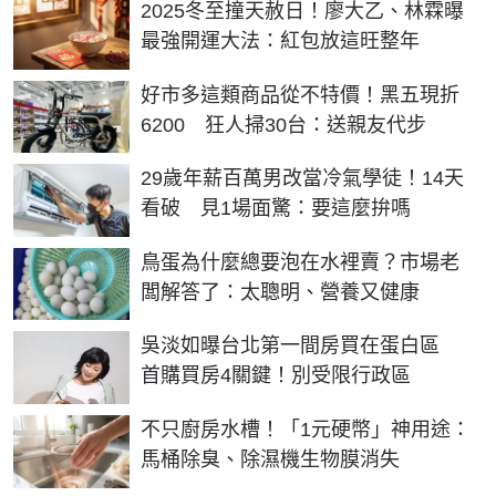
2025冬至撞天赦日！廖大乙、林霖曝
最強開運大法：紅包放這旺整年
好市多這類商品從不特價！黑五現折
6200 狂人掃30台：送親友代步
29歲年薪百萬男改當冷氣學徒！14天
看破 見1場面驚：要這麼拚嗎
鳥蛋為什麼總要泡在水裡賣？市場老
闆解答了：太聰明、營養又健康
吳淡如曝台北第一間房買在蛋白區
首購買房4關鍵！別受限行政區
不只廚房水槽！「1元硬幣」神用途：
馬桶除臭、除濕機生物膜消失