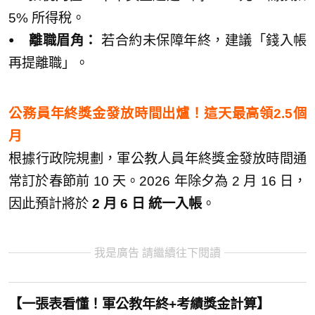
5% 所得稅。
⦁ 離職眉角：
若合約未保障年終，建議「錢入帳
再提離職」。
公務員年終獎金發放時間出爐！這天最高領2.5個
月
根據行政院規劃，軍公教人員年終獎金發放時間通
常訂於春節前 10 天。2026 年除夕為 2 月 16 日，
因此預計將於
2 月 6 日 統一入帳
。
我是廣告 請繼續往下閱讀
【一張表看懂！軍公教年終+考績獎金計算】