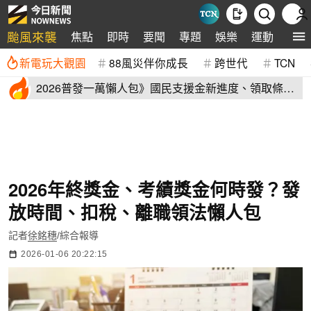
颱風來襲
焦點
即時
要聞
專題
娛樂
運動
全球
新電玩大觀園
88風災伴你成長
跨世代
TCN
2026普發一萬懶人包》國民支援金新進度、領取條
件、地方加碼速看
2026年終獎金、考績獎金何時發？發
放時間、扣稅、離職領法懶人包
記者
徐銘穗
/綜合報導
2026-01-06 20:22:15