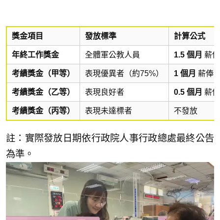
獎金項目
發放標準
計算公式
年終工作獎金
全體軍公教人員
1.5 個月
薪俸
考績獎金（甲等）
表現優異者（約75%）
1 個月
薪俸
考績獎金（乙等）
表現良好者
0.5 個月
薪俸
考績獎金（丙等）
表現未達標者
不發放
註：實際發放日期依行政院人事行政總處最終公告
為準。