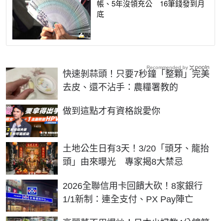
帳、5年沒領充公 16筆錢發到月
底
Recommended by
快速剝蒜頭！只要7秒鐘「整顆」完美
去皮、還不沾手：農糧署教的
PR
做到這點才有資格說愛你
土地公生日有3天！3/20「頭牙、龍抬
頭」由來曝光 專家揭8大禁忌
2026全聯信用卡回饋大砍！8家銀行
1/1新制：連全支付、PX Pay陣亡