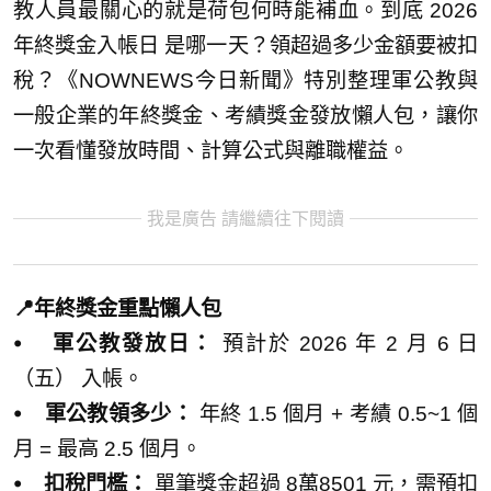
教人員最關心的就是荷包何時能補血。到底 2026
年終獎金入帳日 是哪一天？領超過多少金額要被扣
稅？《NOWNEWS今日新聞》特別整理軍公教與
一般企業的年終獎金、考績獎金發放懶人包，讓你
一次看懂發放時間、計算公式與離職權益。
我是廣告 請繼續往下閱讀
📍年終獎金重點懶人包
⦁ 軍公教發放日：
預計於 2026 年 2 月 6 日
（五） 入帳。
⦁ 軍公教領多少：
年終 1.5 個月 + 考績 0.5~1 個
月 = 最高 2.5 個月。
⦁ 扣稅門檻：
單筆獎金超過 8萬8501 元，需預扣