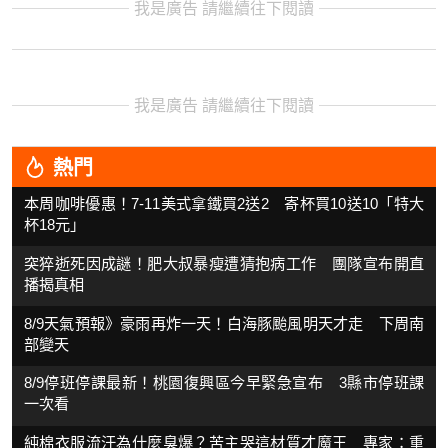
我是廣告 請繼續往下閱讀
我是廣告 請繼續往下閱讀
熱門
本周咖啡優惠！7-11美式拿鐵買2送2 寄杯買10送10「特大
杯18元」
突猝逝死因成謎！肥大叔暴瘦遭猜抱病工作 團隊宣布開直
播揭真相
8/9天氣預報》豪雨再炸一天！白海豚颱風明天才走 下周南
部變天
8/9停班停課最新！桃園復興區今早緊急宣布 3縣市停班課
一次看
純棉衣服流汗為什麼臭爆？苦主哭這材質才魔王 專家：重