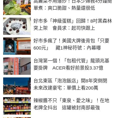
高麗菜不用爆炒！日本少婦教4分鐘簡
單煮：爽口脆甜、熱量還很低
好市多「神級蛋糕」回歸！8吋黑森林
突上架 會員求：起司快跟上
好市多瘋了！美國大牌後背包「只要
600元」 藏1神秘符號：內幕曝
台灣第一個！「包租代管」龍頭兆基
要掛牌 ACER看好前景投3.37億
台北東區「泡泡飯店」開8年突倒閉
未來改建豪宅：單價上看200萬
辣椒醬不只「東泉、愛之味」！在地
老牌全抖出 這罐被封南部最強