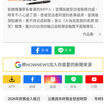
新聞傳播學系畢業的INFP人，習慣踩進受訪者鞋裡共感，
時常不小心過了頭，曾被受訪者阿嬤的故事逼哭，當媽後
哭點爆低，看不得兒虐新聞。曾以《大海就是我的老闆 郭
芙》報導，獲2020台灣扶輪公益新聞金輪獎平面報導佳...
作品集
分享
分享
將NOWNEWS加入你喜愛的新聞來源
APP
追蹤
追蹤
好友
訂閱
2026年終獎金入帳日
公務員年終獎金發放時間
年終獎