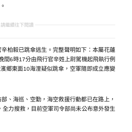
。
 請繼續往下閱讀
官辛柏毅已跳傘逃生。完整聲明如下：本屬花蓮
），晚間6時17分由飛行官辛姓上尉駕機起飛執行例
豐濱鄉東面10海浬疑似跳傘，空軍隨即成立應變
防部、海巡、空勤，海空救援行動都已在路上，
浬，全力搜救，目前空軍司令部尚未公布意外發生