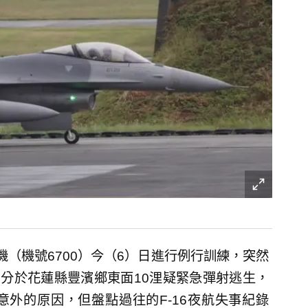
）
戰機（機號6700）今（6）日進行例行訓練，突然
9分於花蓮縣豐濱鄉東面10浬疑緊急彈射逃生，
外的原因，但盤點過往的F-16夜航失事紀錄