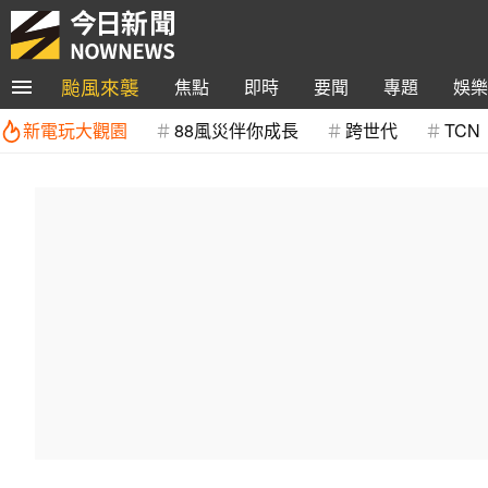
颱風來襲
焦點
即時
要聞
專題
娛樂
新電玩大觀園
88風災伴你成長
跨世代
TCN