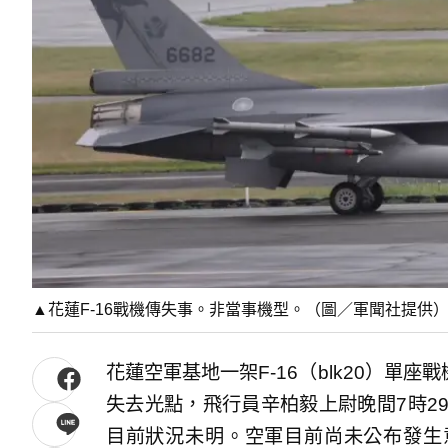
▲花蓮F-16戰機傳失事。非當事機型。（圖／軍聞社提供
花蓮空軍基地一架F-16（blk20）單座
失去光點，飛行員辛柏毅上尉晚間7時2
目前狀況未明。空軍目前尚未公布發生意