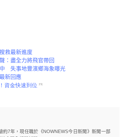
空搜救最新進度
發聲：盡全力將飛官帶回
救中 失事地豐濱鄉海象曝光
部最新回應
約7年，現任職於《NOWNEWS今日新聞》新聞一部