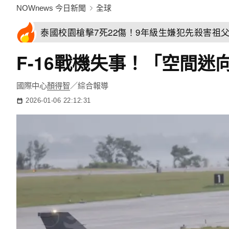
NOWnews 今日新聞
全球
泰國校園槍擊7死22傷！9年級生嫌犯先殺害祖
F-16戰機失事！「空間
國際中心
顏得智
／綜合報導
2026-01-06 22:12:31