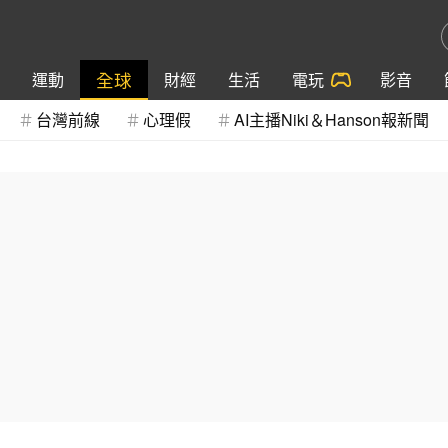
全球
運動
財經
生活
電玩
影音
台灣前線
心理假
AI主播Niki＆Hanson報新聞