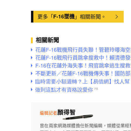
更多「
F-16墜機
」相關新聞。
相關新聞
花蓮F-16戰機飛行員失聯！管碧玲曝海
花蓮F-16戰飛行員跳傘搜救中！賴清德
F-16在花蓮外海失事！飛官跳傘逃生搜
不斷更新／花蓮F-16戰機傳失事！國防
顏得智
編輯記者
曾在兩家網路媒體擔任新聞編輯，媒體從業經驗