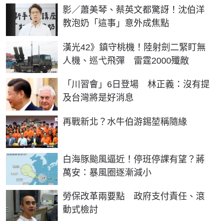
影／蕭美琴、蔡英文都驚訝！沈伯洋
教泡奶「這事」意外成焦點
漢光42》鎮守桃機！陸射劍二緊盯無
人機、巡弋飛彈 雷霆2000殲敵
「川習會」6日登場 林正義：沒有提
及台灣將是好消息
再戰新北？水牛伯游錫堃稱隨緣
白海豚颱風逼近！停班停課有望？蔣
萬安：暴風圈逐漸減小
勞保改革兩要點 政府支付責任、滾
動式檢討