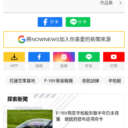
作品集
分享
分享
將NOWNEWS加入你喜愛的新聞來源
APP
追蹤
追蹤
好友
訂閱
花蓮空軍基地
F-16V單座戰機
夜航訓練
辛柏毅
探索新聞
F-16V飛官辛柏毅失聯半年仍未尋
獲 總統府發布這項命令