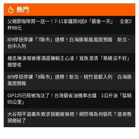
熱門
父親節咖啡買一送一！7-11拿鐵買8送8「最後一天」 全家2
杯88元
8/9停班停課「7縣市」達標！白海豚颱風風雨預報 新北、
台中入列
楊丞琳演唱會爆滿還賺輸王心凌！寬魚澄清「業績沒不好」
揭營收
8/9停班停課「8縣市」達標！新北、桃竹苗都入列 白海豚
風雨預報
GP125已經被淘汰了！台灣最省油機車出爐 1公升油「猛騎
65公里」
大谷翔平盜壘失敗求挑戰被無視！網怒噴為何裝死？道奇教
頭揭秘了