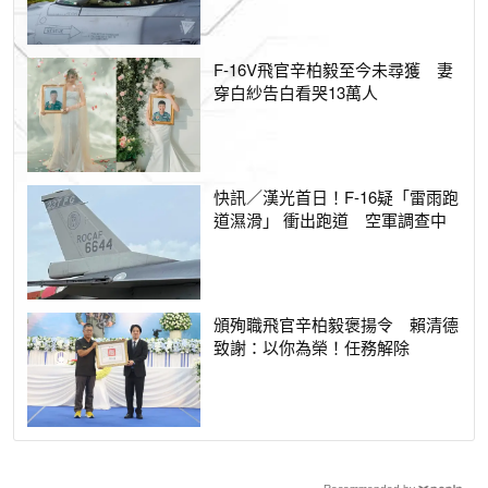
F-16V飛官辛柏毅至今未尋獲 妻
穿白紗告白看哭13萬人
快訊／漢光首日！F-16疑「雷雨跑
道濕滑」 衝出跑道 空軍調查中
頒殉職飛官辛柏毅褒揚令 賴清德
致謝：以你為榮！任務解除