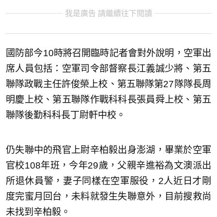
我是廣告 請繼續往下閱讀
國防部今10時將召開臨時記者會對外說明，空軍出
席人員包括：空軍司令部督察長江義誠少將、第五
聯隊政戰主任許俊榮上校、第五聯隊第27隊隊長周
明慶上校、第五聯隊作戰科科長張員舜上校、第五
聯隊後勤科科長丁尉軒中校。
仍失聯中的飛官上尉辛柏毅出身澎湖，畢業於空軍
官校108年班，今年29歲，父親辛進裕為文澳派出
所退休員警，妻子同樣在空軍服役，2人近日才剛
度完蜜月回台，未料就發生失聯意外，目前搜救尚
未找到辛柏毅。