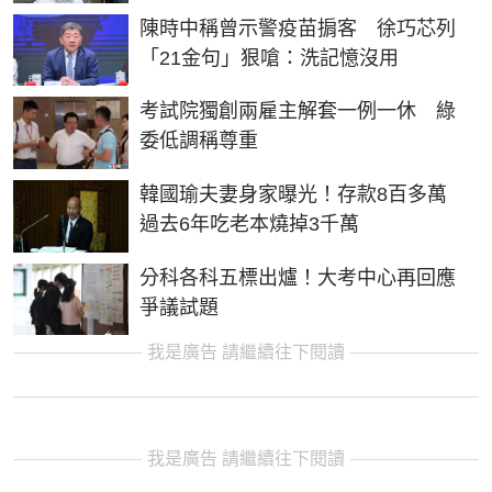
陳時中稱曾示警疫苗掮客 徐巧芯列
「21金句」狠嗆：洗記憶沒用
考試院獨創兩雇主解套一例一休 綠
委低調稱尊重
韓國瑜夫妻身家曝光！存款8百多萬
過去6年吃老本燒掉3千萬
分科各科五標出爐！大考中心再回應
爭議試題
我是廣告 請繼續往下閱讀
我是廣告 請繼續往下閱讀