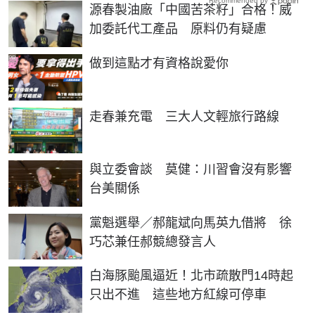
Recommended by
源春製油廠「中國苦茶籽」合格！威
加委託代工產品 原料仍有疑慮
PR
做到這點才有資格說愛你
走春兼充電 三大人文輕旅行路線
與立委會談 莫健：川習會沒有影響
台美關係
黨魁選舉／郝龍斌向馬英九借將 徐
巧芯兼任郝競總發言人
白海豚颱風逼近！北市疏散門14時起
只出不進 這些地方紅線可停車