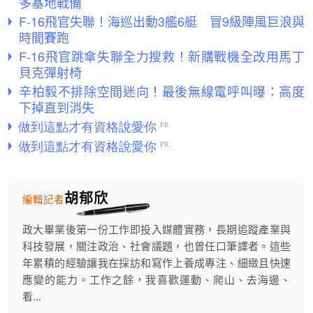
多基地戰備
F-16飛官失聯！海巡出動3艦6艇 冒9級陣風巨浪與
時間賽跑
F-16飛官跳傘失聯全力搜救！新購戰機全改用馬丁
貝克彈射椅
辛柏毅不排除空間迷向！最後無線電呼叫曝：高度
下掉直到消失
胡郁欣
編輯記者
政大畢業後第一份工作即投入媒體實務，長期追蹤產業與
科技發展，關注政治、社會議題，也曾任口筆譯者。這些
年累積的經驗讓我在採訪和寫作上養成專注、細緻且快速
應變的能力。工作之餘，我喜歡運動、爬山、去海邊、
看...