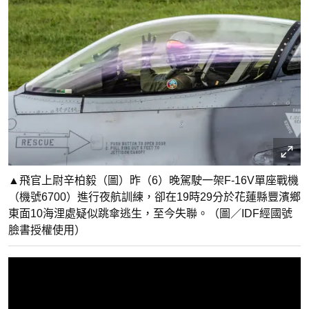
▲飛官上尉辛柏毅（圖）昨（6）晚駕駛一架F-16V單座戰機
（機號6700）進行夜航訓練，卻在19時29分於花蓮縣豐濱鄉
東面10海浬處疑似跳傘逃生，至今失聯。（圖／IDF經國號
臉書授權使用）