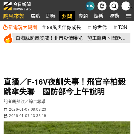
颱風來襲
要聞
焦點
即時
專題
娛樂
運動
全
新電玩大觀園
88風災伴你成長
跨世代
TCN
白海豚颱風發威！北市災情曝光 施工鷹架、圍籬倒
塌砸傷民眾
直播／F-16V夜訓失事！飛官辛柏毅
跳傘失聯 國防部今上午說明
記者
胡郁欣
／綜合報導
2026-01-07 08:08:23
2026-01-07 13:33:19