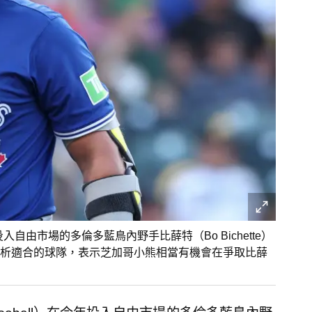
今年投入自由市場的多倫多藍鳥內野手比薛特（Bo Bichette）
析適合的球隊，表示芝加哥小熊相當有機會在爭取比薛