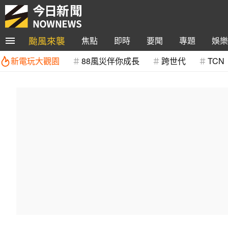
颱風來襲
焦點
即時
要聞
專題
娛樂
新電玩大觀園
88風災伴你成長
跨世代
TCN