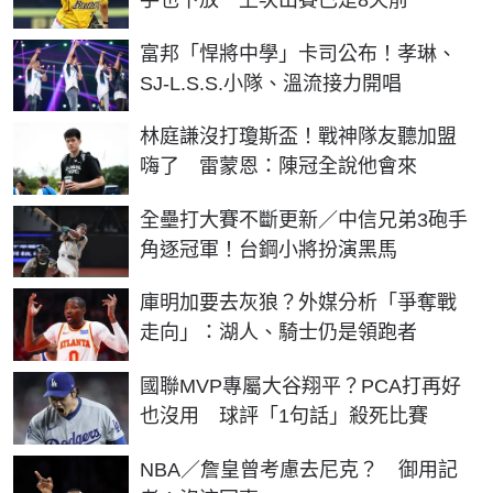
富邦「悍將中學」卡司公布！孝琳、
SJ-L.S.S.小隊、溫流接力開唱
林庭謙沒打瓊斯盃！戰神隊友聽加盟
嗨了 雷蒙恩：陳冠全說他會來
全壘打大賽不斷更新／中信兄弟3砲手
角逐冠軍！台鋼小將扮演黑馬
庫明加要去灰狼？外媒分析「爭奪戰
走向」：湖人、騎士仍是領跑者
國聯MVP專屬大谷翔平？PCA打再好
也沒用 球評「1句話」殺死比賽
NBA／詹皇曾考慮去尼克？ 御用記