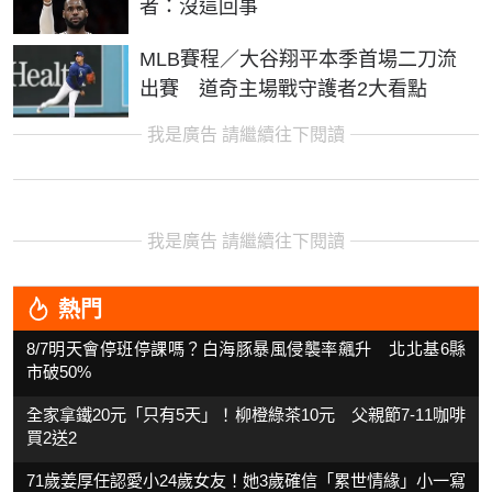
者：沒這回事
MLB賽程／大谷翔平本季首場二刀流
出賽 道奇主場戰守護者2大看點
我是廣告 請繼續往下閱讀
我是廣告 請繼續往下閱讀
熱門
8/7明天會停班停課嗎？白海豚暴風侵襲率飆升 北北基6縣
市破50%
全家拿鐵20元「只有5天」！柳橙綠茶10元 父親節7-11咖啡
買2送2
71歲姜厚任認愛小24歲女友！她3歲確信「累世情緣」小一寫