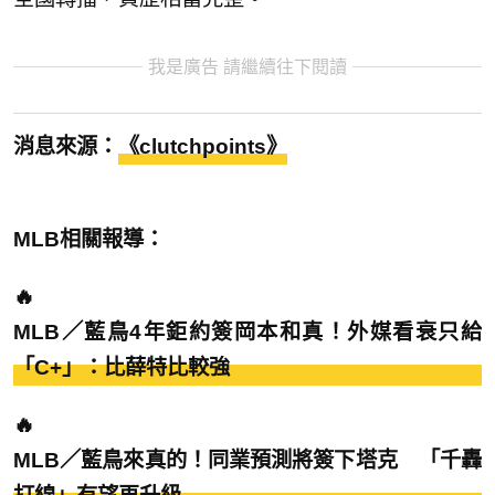
我是廣告 請繼續往下閱讀
消息來源：
《clutchpoints》
MLB相關報導：
🔥
MLB／藍鳥4年鉅約簽岡本和真！外媒看衰只給
「C+」：比薛特比較強
🔥
MLB／藍鳥來真的！同業預測將簽下塔克 「千轟