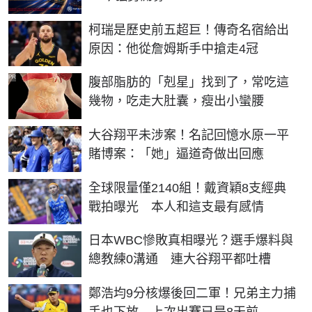
柯瑞是歷史前五超巨！傳奇名宿給出
原因：他從詹姆斯手中搶走4冠
PR
腹部脂肪的「剋星」找到了，常吃這
幾物，吃走大肚囊，瘦出小蠻腰
大谷翔平未涉案！名記回憶水原一平
賭博案：「她」逼道奇做出回應
全球限量僅2140組！戴資穎8支經典
戰拍曝光 本人和這支最有感情
日本WBC慘敗真相曝光？選手爆料與
總教練0溝通 連大谷翔平都吐槽
鄭浩均9分核爆後回二軍！兄弟主力捕
手也下放 上次出賽已是8天前