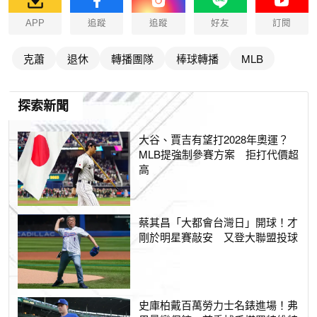
APP
追蹤
追蹤
好友
訂閱
克蕭
退休
轉播團隊
棒球轉播
MLB
探索新聞
大谷、賈吉有望打2028年奧運？
MLB提強制參賽方案 拒打代價超
高
蔡其昌「大都會台灣日」開球！才
剛於明星賽敲安 又登大聯盟投球
史庫柏戴百萬勞力士名錶進場！弗