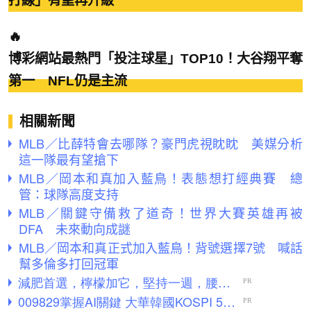
打線」有望再升級
🔥
博彩網站最熱門「投注球星」TOP10！大谷翔平奪
第一 NFL仍是主流
相關新聞
MLB／比薛特會去哪隊？豪門虎視眈眈 美媒分析
這一隊最有望搶下
MLB／岡本和真加入藍鳥！表態想打經典賽 總
管：球隊高度支持
MLB／關鍵守備救了道奇！世界大賽英雄再被
DFA 未來動向成謎
MLB／岡本和真正式加入藍鳥！背號選擇7號 喊話
幫多倫多打回冠軍