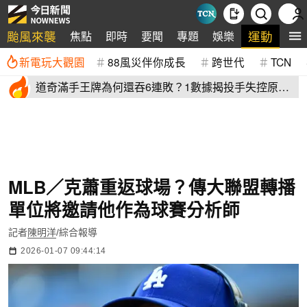
颱風來襲
運動
焦點
即時
要聞
專題
娛樂
全
新電玩大觀園
88風災伴你成長
跨世代
TCN
道奇滿手王牌為何還吞6連敗？1數據揭投手失控原
因 史奈爾成救兵
MLB／克蕭重返球場？傳大聯盟轉播
單位將邀請他作為球賽分析師
記者
陳明洋
/綜合報導
2026-01-07 09:44:14