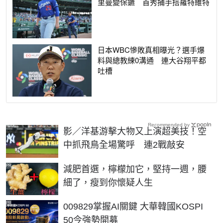
里曼變保鑣 首秀捕手搭羅特維特
日本WBC慘敗真相曝光？選手爆
料與總教練0溝通 連大谷翔平都
吐槽
Recommended by
影／洋基游擊大物又上演超美技！空
中抓飛鳥全場驚呼 連2戰敲安
PR
減肥首選，檸檬加它，堅持一週，腰
細了，瘦到你懷疑人生
PR
009829掌握AI關鍵 大華韓國KOSPI
50今強勢開募