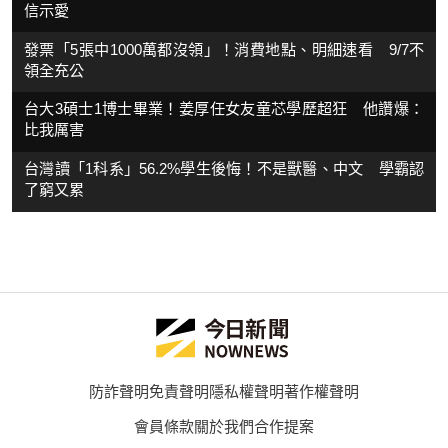
信示愛
發票「5張中1000萬都沒領」！消費地點、明細速看 9/7不
領全充公
台大3碩士1博士畢業！姜厚任女友童芯學歷超狂 他讚爆：
比我厲害
台灣讀「1科系」56.2%學生後悔！不是獸醫、中文 學霸認
了窮又累
防詐聲明
免責聲明
隱私權聲明
著作權聲明
會員條款
關於我們
合作提案