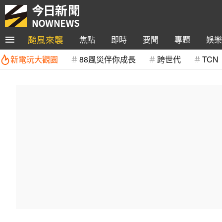
颱風來襲
焦點
即時
要聞
專題
娛樂
新電玩大觀園
88風災伴你成長
跨世代
TCN