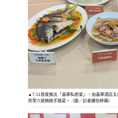
▲7-11首度推出「晶華私廚宴」，由晶華酒店五
貝等六道精緻手路菜。（圖／記者鍾怡婷攝）