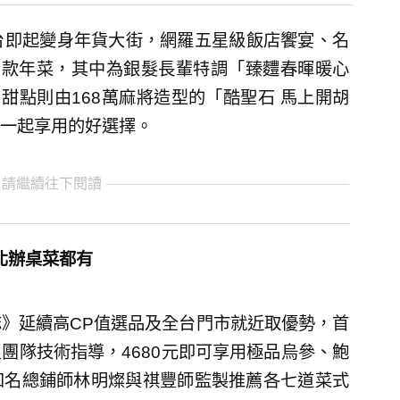
平台即起變身年貨大街，網羅五星級飯店饗宴、名
00款年菜，其中為銀髮長輩特調「臻麷春暉暖心
甜點則由168萬麻將造型的「酷聖石 馬上開胡
一起享用的好選擇。
 請繼續往下閱讀
南北辦桌菜都有
誌》延續高CP值選品及全台門市就近取優勢，首
團隊技術指導，4680元即可享用極品烏參、鮑
知名總鋪師林明燦與祺豐師監製推薦各七道菜式