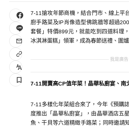
7-11搶攻年節商機，結合門市、線上
廚手路菜及IP肖像造型佛跳牆等超過2
套餐」特價899元，就能吃到四道料理，
冰淇淋蛋糕」領軍，成為春節送禮、圍爐
我是廣告
7-11開賣高CP值年菜！晶華私廚宴、
7-11多樣化年菜組合來了，今年《預購
度推出「晶華私廚宴」，由晶華酒店五星
魚、干貝等六道精緻手路菜；同時邀請