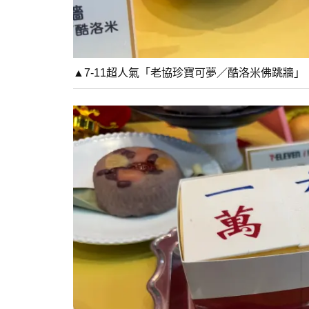
▲7-11超人氣「老協珍寶可夢／酷洛米佛跳牆」