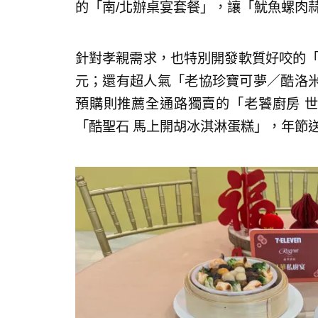
的「南/北辦桌宴套餐」，讓「魷魚螺肉
針對孝親需求，也特別開發軟質好咬的「
元；還有超人氣「老協珍寶可夢／酷洛米佛
預購則推薦全通路獨賣的「老饕廚房 世
「酷聖石 馬上開胡冰淇淋蛋糕」，年節