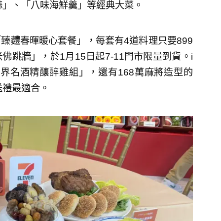
蒜」、「八味海鮮羹」等經典大菜。
臻麷春暉暖心套餐」，每套有4道料理只要899
跳牆」，於1月15日起7-11門市限量到貨。i
界名酒精釀醉雞組」，還有168萬麻將造型的
送禮最適合。