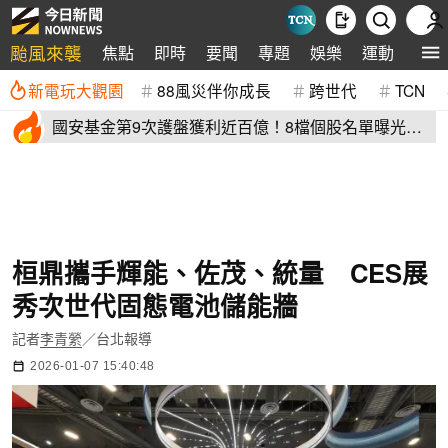
颱風來襲
焦點
即時
要聞
專題
娛樂
運動
全球
新電玩大觀園
88風災伴你成長
跨世代
TCN
國安基金第9次護盤獲利近百億！8檔個股名單曝光
光台積電賺77億
桓鼎攜手輝能、佐茂、統量 CES展
秀次世代固態電池儲能牆
記者
李青縈
／台北報導
2026-01-07 15:40:48