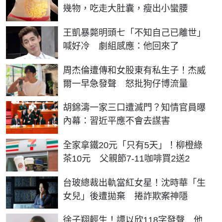
幾物，吃走大肚囊，瘦出小蠻腰
王凱暴斃明頭七「不知自己已離世」
喊好冷 劇組感應：他回來了
周杰倫遭傳和女股東有私生子！杰威
爾一早急發聲 怒批狗仔博流量
胡錦濤一家三口遭滅門？知情官員曝
內幕：習近平應不會去謀害
全家拿鐵20元「只有5天」！柳橙綠
茶10元 父親節7-11咖啡買2送2
台玻總裁出軌當紅女星！沈時華「生
女兒」後遭拋棄 捲詐欺案神隱
徐子翔輕生！譚以欣118字發聲 他