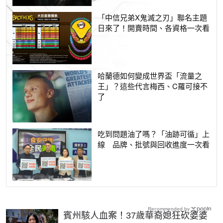
「中信兄弟X鬼滅之刃」聯名主題
日來了！開賣時間、各資格一次看
哈蘭德如何變成世界盃「流量之
王」？這些代言梅西、C羅可接不
了
吃到問題油了嗎？「油跡可循」上
線 品牌、批號與回收進度一次看
Recommended by
賓州駭人血案！37歲華裔媳狂砍婆婆