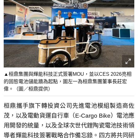
▲桓鼎集團與輝能科技正式簽署MOU，並以CES 2026亮相
的固態電池儲能牆為起點，圖左一為桓鼎集團董事長莊宏
偉。（圖／桓鼎提供）
桓鼎攜手旗下轉投資公司先進電池模組製造商佐
茂，以及電動貨運自行車（E-Cargo Bike）電池應
用開發的統量，以及全球次世代鋰陶瓷電池技術領
導者輝能科技簽署戰略合作備忘錄。四方將共同研