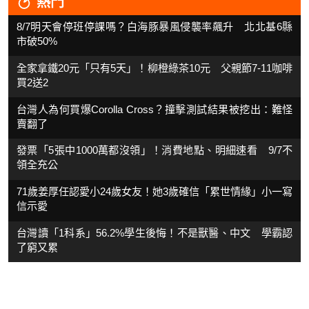
熱門
8/7明天會停班停課嗎？白海豚暴風侵襲率飆升 北北基6縣
市破50%
全家拿鐵20元「只有5天」！柳橙綠茶10元 父親節7-11咖啡
買2送2
台灣人為何買爆Corolla Cross？撞擊測試結果被挖出：難怪
賣翻了
發票「5張中1000萬都沒領」！消費地點、明細速看 9/7不
領全充公
71歲姜厚任認愛小24歲女友！她3歲確信「累世情緣」小一寫
信示愛
台灣讀「1科系」56.2%學生後悔！不是獸醫、中文 學霸認
了窮又累