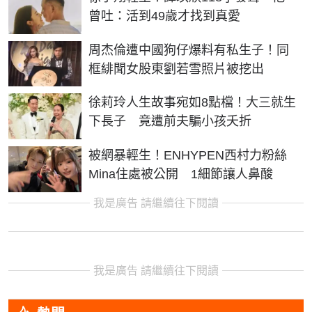
曾吐：活到49歲才找到真愛
周杰倫遭中國狗仔爆料有私生子！同
框緋聞女股東劉若雪照片被挖出
徐莉玲人生故事宛如8點檔！大三就生
下長子 竟遭前夫騙小孩夭折
被網暴輕生！ENHYPEN西村力粉絲
Mina住處被公開 1細節讓人鼻酸
我是廣告 請繼續往下閱讀
我是廣告 請繼續往下閱讀