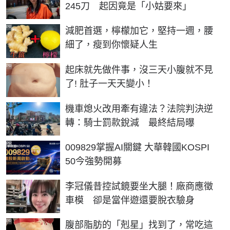
245刀 起因竟是「小姑要來」
PR
減肥首選，檸檬加它，堅持一週，腰
細了，瘦到你懷疑人生
PR
起床就先做件事，沒三天小腹就不見
了! 肚子一天天變小！
機車熄火改用牽有違法？法院判決逆
轉：騎士罰款銳減 最終結局曝
PR
009829掌握AI關鍵 大華韓國KOSPI
50今強勢開募
李冠儀昔控試鏡要坐大腿！廠商應徵
車模 卻是當伴遊還要脫衣驗身
PR
腹部脂肪的「剋星」找到了，常吃這