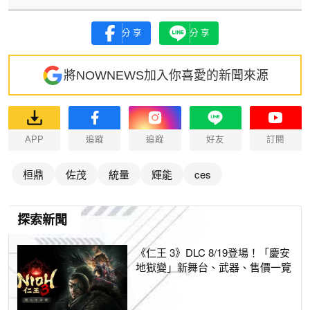
分享
分享
將NOWNEWS加入你喜愛的新聞來源
APP
追蹤
追蹤
好友
訂閱
桓鼎
佐茂
統量
輝能
ces
探索新聞
《仁王 3》DLC 8/19登場！「慶安
地獄變」新舞台、武器、售價一覽