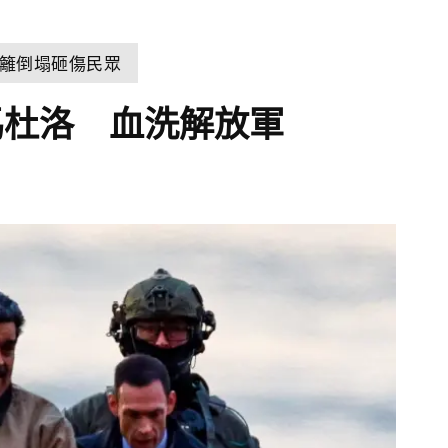
籬倒塌砸傷民眾
馬杜洛 血洗解放軍