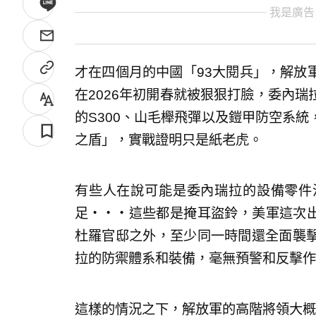
我是廣告
才在四個月的中國「93大閱兵」，解放
在2026年初開春就被狠狠打臉，委內
的S300、山毛櫸飛彈以及鎧甲防空系
之盾」，實戰證明只是紙老虎。
有些人在說可能是委內瑞拉的設備零件
足‧‧‧這些都是掩耳盜鈴，美軍這次出
杜羅官邸之外，至少同一時間還全面襲
拉的防禦體系和裝備，毫無預警和反擊作
這樣的情況之下，解放軍的高階將領大概