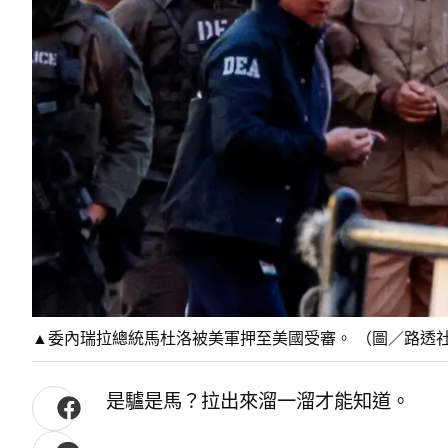
▲委內瑞拉總統馬杜洛被美軍押至美國受審。 （圖／路透
是驢是馬？拉出來溜一溜才能知道。