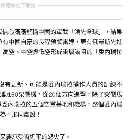
 請繼續往下閱讀
軍信心滿滿號稱中國的軍武「領先全球」，結果
瑞拉有中國自豪的長程預警雷達，更有俄羅斯先進
統，高空、中空與低空形成重層嚇阻的「委內瑞拉
沒有更新、可能是委內瑞拉操作人員的訓練不
動150架戰機，從20個方向進擊，除了突襲馬
擊委內瑞拉的五個空軍基地和機場，整個委內瑞
為，形同虛設！
又要承受習近平的怒火了。