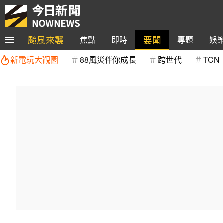
颱風來襲
要聞
焦點
即時
專題
娛
新電玩大觀園
88風災伴你成長
跨世代
TCN