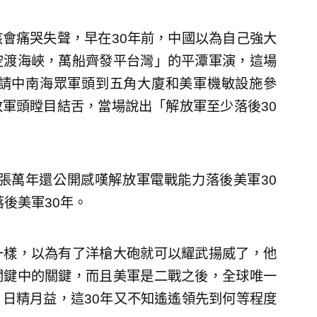
會痛哭失聲，早在30年前，中國以為自己強大
空渡海峽，萬船齊發平台灣」的平潭軍演，這場
邀請中南海眾軍頭到五角大廈和美軍機敏設施參
軍頭瞠目結舌，當場說出「解放軍至少落後30
席張萬年還公開感嘆解放軍電戰能力落後美軍30
落後美軍30年。
一樣，以為有了洋槍大砲就可以耀武揚威了，他
關鍵中的關鍵，而且美軍是二戰之後，全球唯一
日精月益，這30年又不知遙遙領先到何等程度