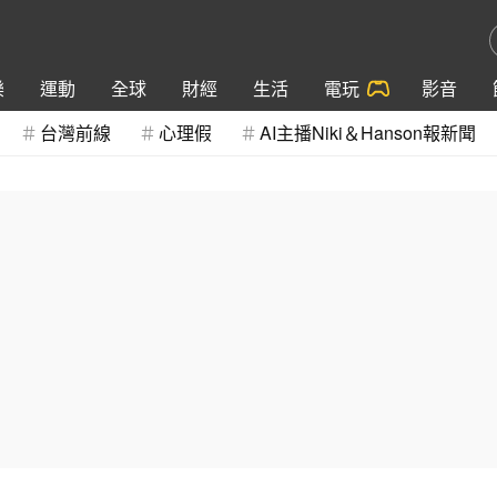
樂
運動
全球
財經
生活
電玩
影音
台灣前線
心理假
AI主播Niki＆Hanson報新聞