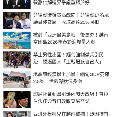
毅籲化解邊界爭議重歸於好
菲律賓爆發貪腐醜聞！菲律賓17名眾
議員涉貪腐 收取高達25%回扣
被封「亞洲最美島嶼」後更夯！越南
富國島2026年春節迎爆量人潮
禁止男性出國！緬甸強制徵兵引民
怨 硬逼國人「上戰場殺自己人」
地震讓經濟慘上加慘！緬甸GDP萎縮
2.5％ 世銀曝狀況多慘
印尼社會動盪引爆內閣大改組！普拉
伯沃任命昔日政敵查尼亞戈
西班牙模特兒在越南被捕！疑因持有