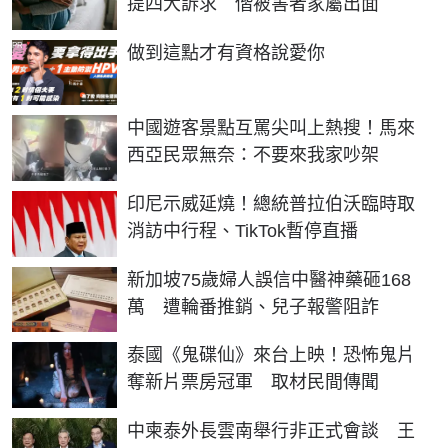
提四大訴求 偕被害者家屬出面
PR
做到這點才有資格說愛你
中國遊客景點互罵尖叫上熱搜！馬來
西亞民眾無奈：不要來我家吵架
印尼示威延燒！總統普拉伯沃臨時取
消訪中行程、TikTok暫停直播
新加坡75歲婦人誤信中醫神藥砸168
萬 遭輪番推銷、兒子報警阻詐
泰國《鬼碟仙》來台上映！恐怖鬼片
奪新片票房冠軍 取材民間傳聞
中柬泰外長雲南舉行非正式會談 王