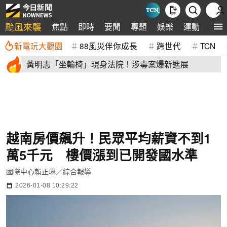
颱風來襲
焦點
即時
要聞
專題
娛樂
運動
全球
新電玩大觀園
88風災伴你成長
跨世代
TCN
黃明志「坐輪椅」現身法院！涉毒案爆新進展
越南房價飆升！民眾平均薪資不到1
萬5千元 樓價漲到已開發國水準
國際中心賴正琳／綜合報導
2026-01-08 10:29:22