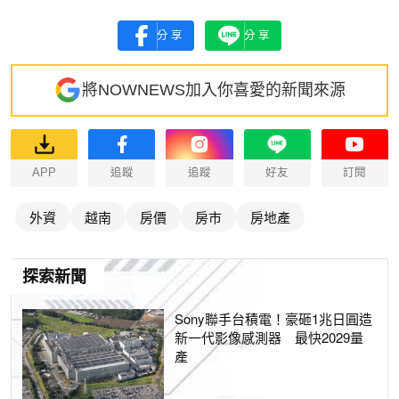
分享
分享
將NOWNEWS加入你喜愛的新聞來源
APP
追蹤
追蹤
好友
訂閱
外資
越南
房價
房市
房地產
探索新聞
Sony聯手台積電！豪砸1兆日圓造
新一代影像感測器 最快2029量
產