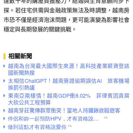
達數十年的購屋負擔壓力，結婚與生育意願同步下
探。若住宅供需與金融政策無法及時調整，越南房
市恐不僅是經濟泡沫問題，更可能演變為影響社會
穩定與長期發展的關鍵挑戰。
相關新聞
越南為台灣最大國際生來源！高科技產業薪資登該
國新聞熱搜
太相信ChatGPT！越南簽證逾期誤信AI 旅客機場
挨罰引熱議
東南亞兩樣情！越南GDP衝8.02% 菲律賓因貪腐
大砍公共工程預算
越南芽莊驚傳群眾衝突！當地人持鐵鍬欲毆遊客