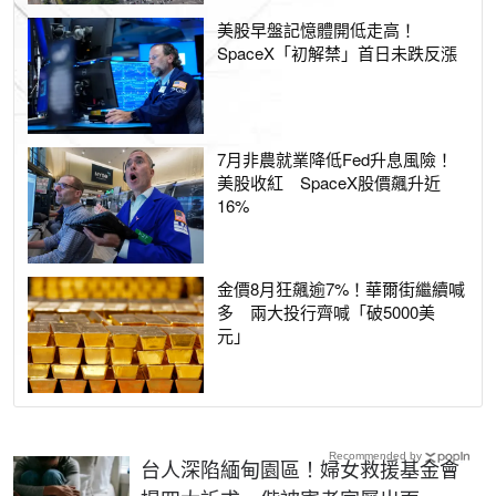
美股早盤記憶體開低走高！
SpaceX「初解禁」首日未跌反漲
7月非農就業降低Fed升息風險！
美股收紅 SpaceX股價飆升近
16%
金價8月狂飆逾7%！華爾街繼續喊
多 兩大投行齊喊「破5000美
元」
Recommended by
台人深陷緬甸園區！婦女救援基金會