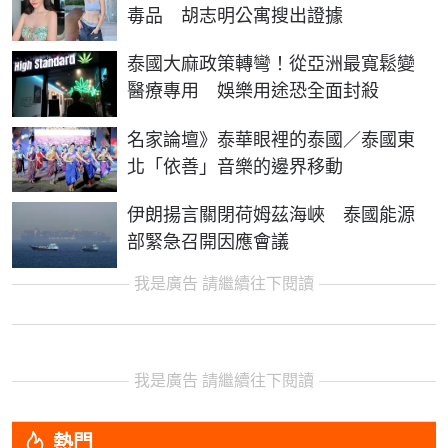
毒品 胡志明公寓搜出證據
泰國大麻政策轉彎！從亞洲最寬鬆變
醫療專用 娛樂用途恐全面封殺
名家論壇》泰華眼裡的泰國／泰國東
北「依善」音樂的邊界移動
伊朗揚言關閉荷姆茲海峽 泰國能源
部緊急召開因應會議
我是廣告 請繼續往下閱讀
我是廣告 請繼續往下閱讀
熱門