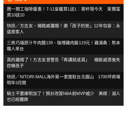
周一開工咖啡優惠！7-11拿鐵買1送1：寄杯限今天 萊爾富
買10送10
快訊／方志友、楊銘威離婚！謝「孩子的爸」12年包容：永
遠是家人
三商巧福原汁牛肉麵139、咖哩雞肉飯119元！雞湯桑：熊本
職人來台
真的離婚了！方志友曾警告「再講就成真」 楊銘威酒後失
控嚇孩子
快訊／NITORI MALL海外第一家進駐台北圓山 1700坪商場
明年3月開
騎士不要庫明加了！預計改簽NBA前MVP威少 美媒：湖人
也已經攤牌