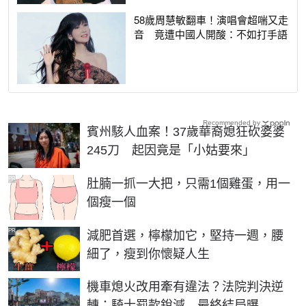
58歲周慧敏翻車！演唱會超喘又走
音 竟遭中國人開酸：不如打手語
Recommended by
賓州駭人血案！37歲華裔媳狂砍婆婆
245刀 起因竟是「小姑要來」
PR
肚腩一抓一大把，只需1個雞蛋，用一
個瘦一個
PR
減肥首選，檸檬加它，堅持一週，腰
細了，瘦到你懷疑人生
機車熄火改用牽有違法？法院判決逆
轉：騎士罰款銳減 最終結局曝