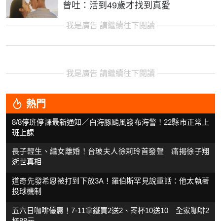
曾吐：活到49歲才找到真愛
我是廣告 請繼續往下閱讀
我是廣告 請繼續往下閱讀
熱門
8/8停班停課最新通知／白海豚颱風發布海警！22縣市正常上
班上課
長子輕生、繼女離婚！台玻夫人徐莉玲首發聲 痛揭徐子翔
逝世真相
道奇先發希恩被打到下放3A！羅伯斯罕見說重話：他太執著
投球機制
五六日咖啡優惠！7-11拿鐵買2送2、寄杯10送10 全家咖啡2
杯88元