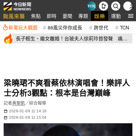
颱風來襲
娛樂
焦點
即時
要聞
專題
運動
全
新電玩大觀園
88風災伴你成長
跨世代
TCN
長子輕生、繼女離婚！台玻夫人徐莉玲首發聲 痛揭
徐子翔逝世真相
梁曉珺不爽看蔡依林演唱會！樂評人
士分析3觀點：根本是台灣巔峰
記者
黃聖凱
／綜合報導
2026-01-09 11:14:16
2026-01-09 11:15:04