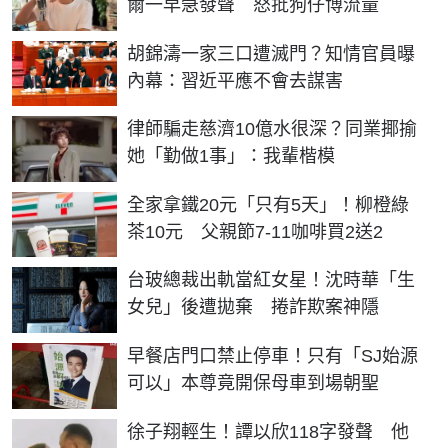
爾一早急發聲 怒批狗仔博流量
胡錦濤一家三口遭滅門？知情官員曝
內幕：習近平應不會去謀害
律師騙走慈濟10億水很深？同業揶揄
她「勤做1事」：我輩楷模
全家拿鐵20元「只有5天」！柳橙綠
茶10元 父親節7-11咖啡買2送2
台玻總裁出軌當紅女星！沈時華「生
女兒」後遭拋棄 捲詐欺案神隱
早餐店門口禁止停車！只有「SJ始源
可以」本尊竟開保母車到場朝聖
徐子翔輕生！譚以欣118字發聲 他