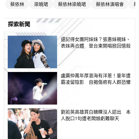
蔡依林
梁曉珺
蔡依林梁曉珺
蔡依林演唱會
蔡
探索新聞
還記得女團阿妹妹？張惠妹親妹、
表妹再合體 登台東開唱掀回憶殺
盧廣仲萬年厚瀏海有洋蔥！童年遭
霸凌留陰影 自揭傷疤有人群恐懼
劉若英高雄買白糖粿沒人認出 本
人脫口1句遭老闆娘虧難聊天