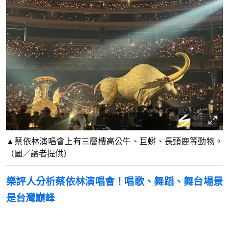
▲蔡依林演唱會上有三層樓高公牛、巨蟒、長頸鹿等動物。
（圖／讀者提供）
樂評人分析蔡依林演唱會！唱歌、舞蹈、舞台場景
是台灣巔峰