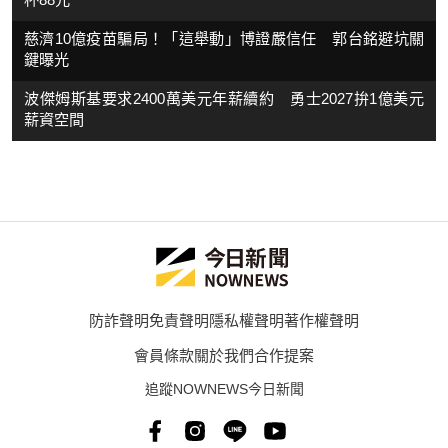
慈濟10億疫苗騙局！「這舉動」博證嚴信任 郭台銘避坑關
鍵曝光
波傑姆斯基要求2400萬美元年薪續約 勇士2027拚1億美元
薪資空間
防詐聲明
免責聲明
隱私權聲明
著作權聲明
會員條款
關於我們
合作提案
追蹤NOWNEWS今日新聞