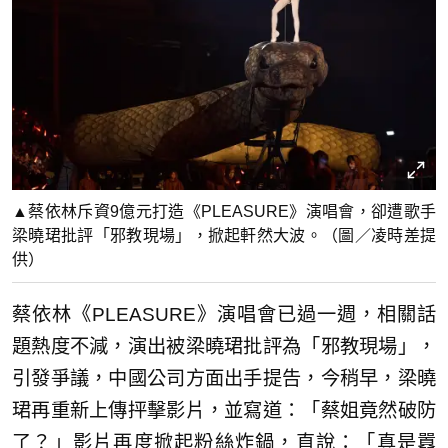
▲蔡依林斥資9億元打造《PLEASURE》演唱會，卻遭歌手
梁曉珺批評「邪教現場」，掀起軒然大波。（圖／凌時差提
供）
蔡依林《PLEASURE》演唱會已過一週，相關話
題熱度不減，演出被梁曉珺批評為「邪教現場」，
引發爭議，中國公司方面出手提告，今稍早，梁曉
珺再重新上傳抨擊影片，並寫道：「蔡姐竟然破防
了？」影片再度掀起粉絲炸鍋，直說：「真是囂