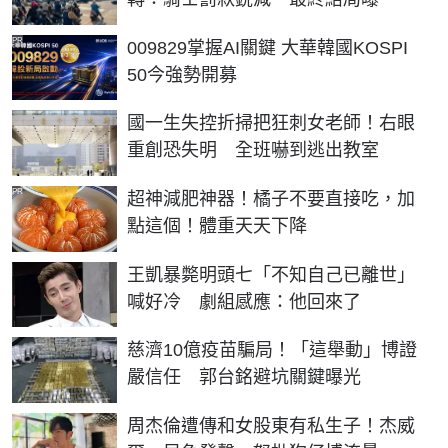
PR
009829掌握AI關鍵 大華韓國KOSPI
50今強勢開募
國一生失控折掃把狂刺女老師！右眼
重創恐失明 全班嚇到逃出教室
PR
超神減肥神器！橘子不要直接吃，加
點這個！體重天天下降
王凱暴斃明頭七「不知自己已離世」
喊好冷 劇組感應：他回來了
慈濟10億疫苗騙局！「這舉動」博證
嚴信任 郭台銘避坑關鍵曝光
周杰倫遭傳和女股東有私生子！杰威