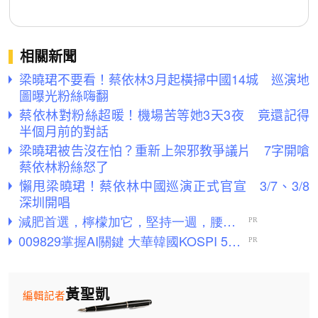
相關新聞
梁曉珺不要看！蔡依林3月起橫掃中國14城 巡演地
圖曝光粉絲嗨翻
蔡依林對粉絲超暖！機場苦等她3天3夜 竟還記得
半個月前的對話
梁曉珺被告沒在怕？重新上架邪教爭議片 7字開嗆
蔡依林粉絲怒了
懶甩梁曉珺！蔡依林中國巡演正式官宣 3/7、3/8
深圳開唱
黃聖凱
編輯記者