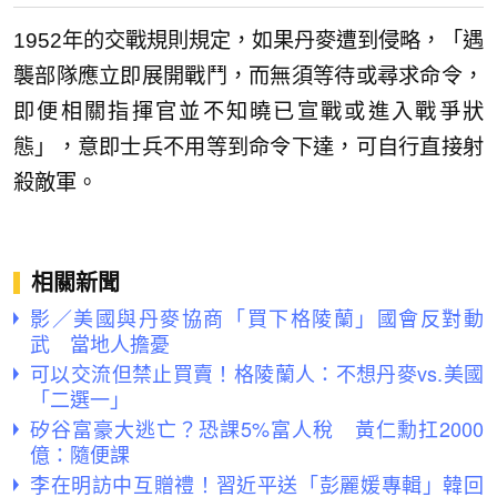
1952年的交戰規則規定，如果丹麥遭到侵略，「遇
襲部隊應立即展開戰鬥，而無須等待或尋求命令，
即便相關指揮官並不知曉已宣戰或進入戰爭狀
態」，意即士兵不用等到命令下達，可自行直接射
殺敵軍。
相關新聞
影／美國與丹麥協商「買下格陵蘭」國會反對動
武 當地人擔憂
可以交流但禁止買賣！格陵蘭人：不想丹麥vs.美國
「二選一」
矽谷富豪大逃亡？恐課5%富人稅 黃仁勳扛2000
億：隨便課
李在明訪中互贈禮！習近平送「彭麗媛專輯」韓回