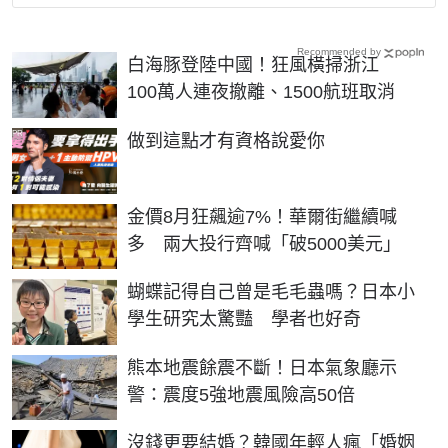
Recommended by
白海豚登陸中國！狂風橫掃浙江
100萬人連夜撤離、1500航班取消
PR
做到這點才有資格說愛你
金價8月狂飆逾7%！華爾街繼續喊
多 兩大投行齊喊「破5000美元」
蝴蝶記得自己曾是毛毛蟲嗎？日本小
學生研究太驚豔 學者也好奇
熊本地震餘震不斷！日本氣象廳示
警：震度5強地震風險高50倍
沒錢更要結婚？韓國年輕人瘋「婚姻