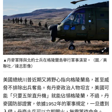
▲丹麥軍隊與北約士兵在格陵蘭島舉行軍事演習。（圖／美
聯社／達志影像）
美國總統川普近期又將野心指向格陵蘭島，甚至威
脅不排除出兵奪島。有丹麥政治人物坦言，美國可
能「只要五架直升機」就能佔領格陵蘭，不過，丹
麥國防部證實，依據1952年的軍事規定，一旦遭到
入侵，丹麥士兵可以立即開火，無需等待命令。