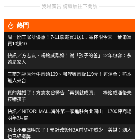
我是廣告 請繼續往下閱讀
熱門
周一開工咖啡優惠！7-11拿鐵買1送1：寄杯限今天 萊爾富
買10送10
快訊／方志友、楊銘威離婚！謝「孩子的爸」12年包容：永
遠是家人
三商巧福原汁牛肉麵139、咖哩雞肉飯119元！雞湯桑：熊本
職人來台
真的離婚了！方志友曾警告「再講就成真」 楊銘威酒後失
控嚇孩子
快訊／NITORI MALL海外第一家進駐台北圓山 1700坪商場
明年3月開
騎士不要庫明加了！預計改簽NBA前MVP威少 美媒：湖人
也已經攤牌