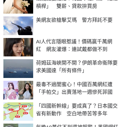
槓桿」 雙薪、貸款拚買房
美網友欲槍擊艾瑪 警方拜託不要
AI人代言隱眼惹議！價碼贏千萬網
紅 網友灌爆：連試戴都做不到
荷姆茲海峽開不開？伊朗革命衛隊要
求美國達「所有條件」
最毒不過閨蜜心！中國百萬網紅遭
「手帕交」出賣落地一週慘死菲國
「四國新幹線」要成真了？日本國交
省有新動作 空白地帶苦等多年