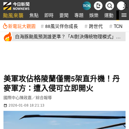
颱風來襲
全
焦點
即時
要聞
專題
娛樂
運動
新電玩大觀園
88風災伴你成長
跨世代
TCN
白海豚颱風預測誰更準？「AI對決傳統物理模式」第
二戰 結果揭曉
美軍攻佔格陵蘭僅需5架直升機！丹
麥軍方：遭入侵可立即開火
國際中心陳政嘉／綜合報導
2026-01-08 18:21:13