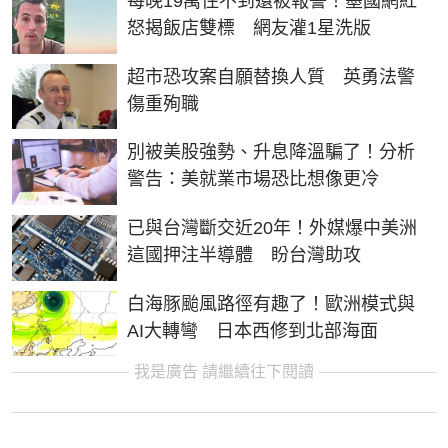
每晚19萬住不到還被報警！墨國網紅
怒揭飯店雙標 網友灌1星洗版
超市恐攻案自願替換人質 英勇法警
傷重殉職
別被美股強勢、升息降溫騙了！分析
警告：美就業市場恐比想像更冷
已與台灣斷交近20年！外媒爆中美洲
這國押注半導體 盼台灣助攻
白海豚颱風路徑有趣了！歐洲模式與
AI大轉彎 日本西修到北部海面
我是廣告 請繼續往下閱讀