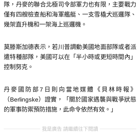
隊，丹麥的聯合北極司令部軍力也有限，主要戰力
僅有四艘檢查船和海軍艦艇、一支雪橇犬巡邏隊、
幾架直升機和一架海上巡邏機。
莫滕斯加德表示，若川普調動美國地面部隊或者派
遣特種部隊，美國可以在「半小時或更短時間內」
控制努克。
丹麥國防部7日則向當地媒體《貝林時報》
（Berlingske）證實，「關於國家遇襲與戰爭狀態
的軍事防禦預防措施，此命令依然有效。」
我是廣告 請繼續往下閱讀