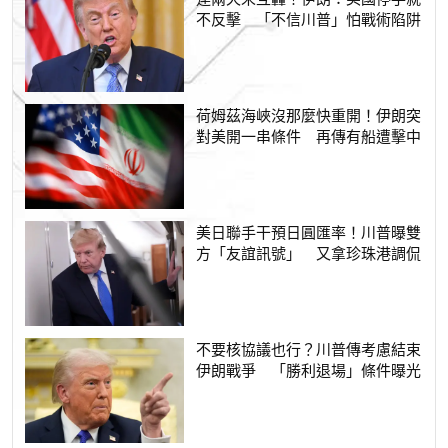
不反擊 「不信川普」怕戰術陷阱
荷姆茲海峽沒那麼快重開！伊朗突
對美開一串條件 再傳有船遭擊中
美日聯手干預日圓匯率！川普曝雙
方「友誼訊號」 又拿珍珠港調侃
不要核協議也行？川普傳考慮結束
伊朗戰爭 「勝利退場」條件曝光