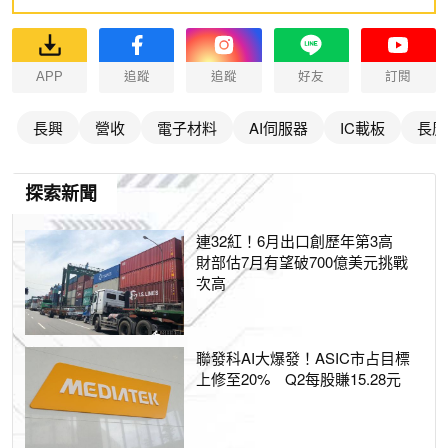
APP
追蹤
追蹤
好友
訂閱
長興
營收
電子材料
AI伺服器
IC載板
長廣
探索新聞
連32紅！6月出口創歷年第3高
財部估7月有望破700億美元挑戰
次高
聯發科AI大爆發！ASIC市占目標
上修至20% Q2每股賺15.28元