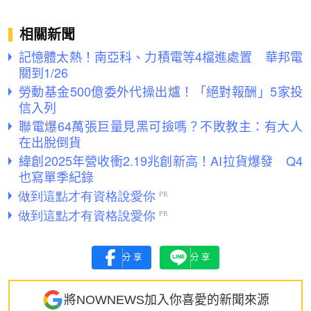
相關新聞
記憶體太熱！南亞科、力積電等4檔進處置 華邦電
關到1/26
勞動基金500億委外代操出爐！「絕對報酬」5家投
信入列
聯電爆64萬張巨量見黑可撿嗎？不敗教主：有大人
在出脫倒貨
緯創2025年營收衝2.19兆創新高！AI拉貨爆發 Q4
也寫單季紀錄
分享
分享
將NOWNEWS加入你喜愛的新聞來源