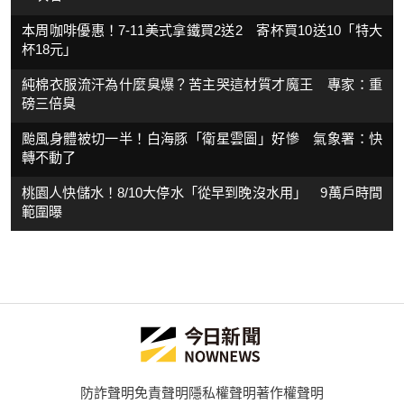
本周咖啡優惠！7-11美式拿鐵買2送2 寄杯買10送10「特大
杯18元」
純棉衣服流汗為什麼臭爆？苦主哭這材質才魔王 專家：重
磅三倍臭
颱風身體被切一半！白海豚「衛星雲圖」好慘 氣象署：快
轉不動了
桃園人快儲水！8/10大停水「從早到晚沒水用」 9萬戶時間
範圍曝
防詐聲明
免責聲明
隱私權聲明
著作權聲明