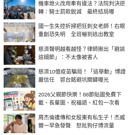
機車熄火改用牽有違法？法院判決逆
轉：騎士罰款銳減 最終結局曝
國一生失控折掃把狂刺女老師！右眼
重創恐失明 全班嚇到逃出教室
慈濟聲明越看越怪？律師揪出「避談
這細節」：不太像被害人
慈濟10億疫苗騙局！「這舉動」博證
嚴信任 郭台銘避坑關鍵曝光
2026父親節快樂！88節貼圖免費下
載、長輩圖、祝福語、紅包一次看
周杰倫遭傳和女股東有私生子！杰威
爾一早急發聲 怒批狗仔博流量