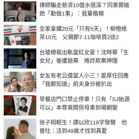
律師騙走慈濟10億水很深？同業揶揄
她「勤做1事」：我輩楷模
全家拿鐵20元「只有5天」！柳橙綠
茶10元 父親節7-11咖啡買2送2
台玻總裁出軌當紅女星！沈時華「生
女兒」後遭拋棄 捲詐欺案神隱
女友有老公還當人小三！姜厚任回應
「我都知道」前夫身分被扒出
早餐店門口禁止停車！只有「SJ始源
可以」本尊竟開保母車到場朝聖
徐子翔輕生！譚以欣118字發聲 他
曾吐：活到49歲才找到真愛