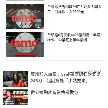
台積電法說倒數計時！外資大開金
口 目標價上看3800元
台積電6月營收4426億創高！年增
36％ AI帶旺上半年業績
Recommended by
賓州駭人血案！37歲華裔媳狂砍婆婆
245刀 起因竟是「小姑要來」
PR
做到這點才有資格說愛你