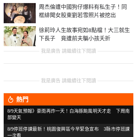
周杰倫遭中國狗仔爆料有私生子！同
框緋聞女股東劉若雪照片被挖出
徐莉玲人生故事宛如8點檔！大三就生
下長子 竟遭前夫騙小孩夭折
我是廣告 請繼續往下閱讀
我是廣告 請繼續往下閱讀
熱門
8/9天氣預報》豪雨再炸一天！白海豚颱風明天才走 下周南
部變天
8/9停班停課最新！桃園復興區今早緊急宣布 3縣市停班課
一次看