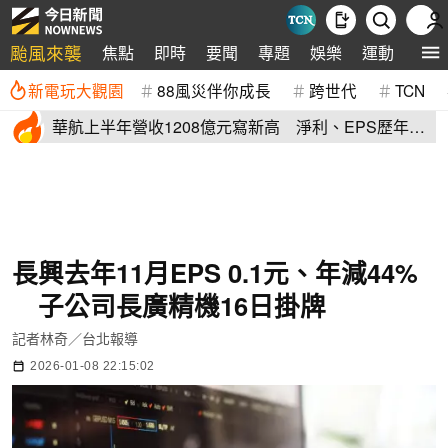
颱風來襲
焦點
即時
要聞
專題
娛樂
運動
全球
新電玩大觀園
88風災伴你成長
跨世代
TCN
華航上半年營收1208億元寫新高 淨利、EPS歷年次
高
長興去年11月EPS 0.1元、年減44%
子公司長廣精機16日掛牌
記者林奇／台北報導
2026-01-08 22:15:02