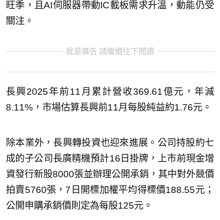
旺季，且AI伺服器帶動IC載板需求升溫，動能仍受
關注。
我是廣告 請繼續往下閱讀
長興2025年前11月累計營收369.61億元，年減
8.11%，市場估算長興前11月每股純益約1.76元。
除本業外，長興轉投資也迎來進展。公司持股約七
成的子公司長廣精機預計16日掛牌，上市前現金增
資發行新股8000張並辦理公開承銷，其中對外競價
拍賣5760張，7日開標加權平均得標價188.55元；
公開申購承銷價則定為每股125元。