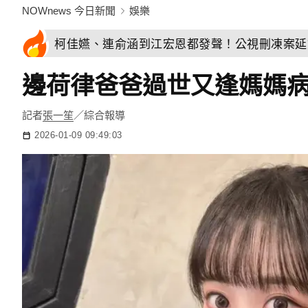
NOWnews 今日新聞
娛樂
柯佳嬿、連俞涵到江宏恩都發聲！公視刪凍案延
邊荷律爸爸過世又逢媽媽
記者
張一笙
／綜合報導
2026-01-09 09:49:03