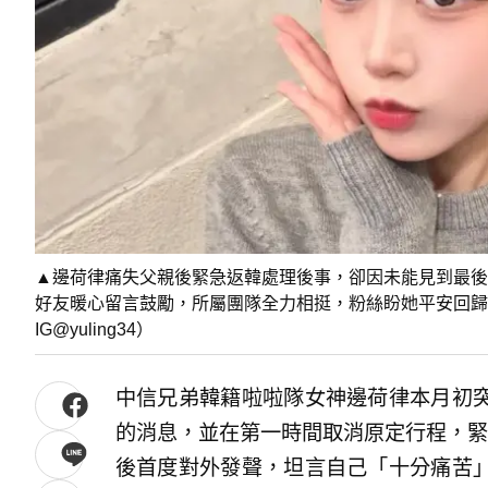
▲邊荷律痛失父親後緊急返韓處理後事，卻因未能見到最後
好友暖心留言鼓勵，所屬團隊全力相挺，粉絲盼她平安回歸
IG@yuling34）
中信兄弟韓籍啦啦隊女神邊荷律本月初
的消息，並在第一時間取消原定行程，緊
後首度對外發聲，坦言自己「十分痛苦