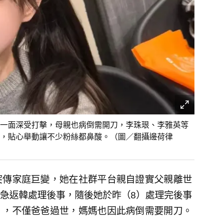
一面深受打擊，母親也病倒需開刀，李珠珢、李雅英等
，貼心舉動讓不少粉絲都鼻酸。（圖／翻攝邊荷律
突傳家庭巨變，她在社群平台親自證實父親離世
急返韓處理後事，隨後她於昨（8）處理完後事
」，不僅爸爸過世，媽媽也因此病倒需要開刀。