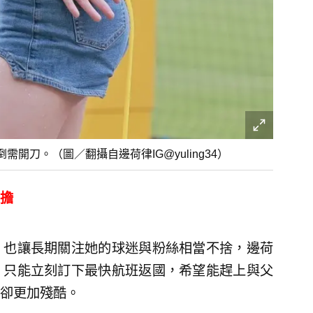
刀。（圖／翻攝自邊荷律IG@yuling34）
擔
，也讓長期關注她的球迷與粉絲相當不捨，邊荷
，只能立刻訂下最快航班返國，希望能趕上與父
卻更加殘酷。