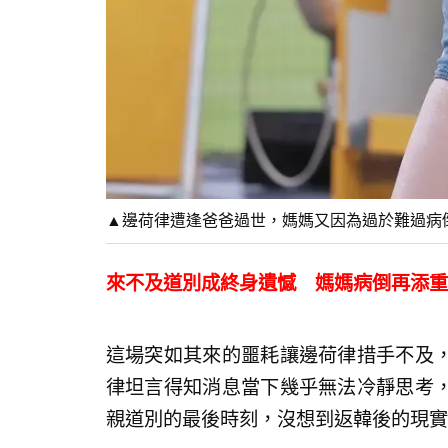
▲邊荷律遭逢爸爸過世，媽媽又因為過於難過病倒需開
來不及道別成終身遺憾 媽媽病倒再添重
這場突如其來的噩耗讓邊荷律措手不及
律坦言得知消息當下幾乎無法冷靜思考
親道別的最後時刻，沒想到返韓後的現實