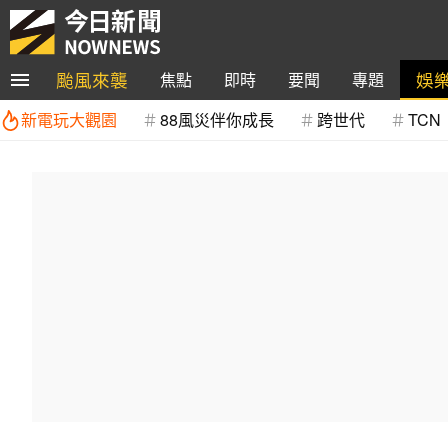
颱風來襲
娛
焦點
即時
要聞
專題
新電玩大觀園
88風災伴你成長
跨世代
TCN