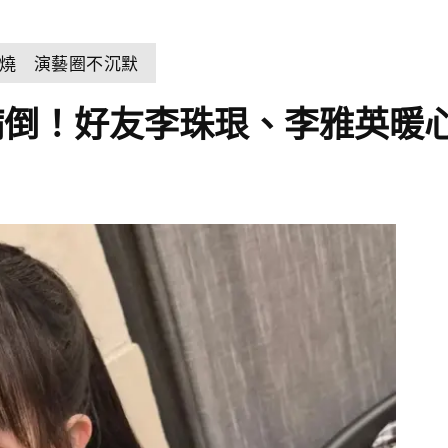
燒 演藝圈不沉默
病倒！好友李珠珢、李雅英暖