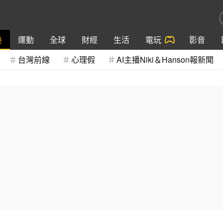
樂
運動
全球
財經
生活
電玩
影音
台灣前線
心理假
AI主播Niki＆Hanson報新聞