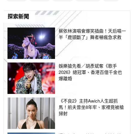
探索新聞
蔡依林演唱會爆笑插曲！天后唱一
半「鹿頭斷了」舞者嚇瘋急求救
娛樂搶先看／胡彥斌奪《歌手
2026》總冠軍、香港百億千金也
爆離婚
《不良2》主持Awich人生超抓
馬！前夫曾坐8年牢、家裡竟被槍
掃射