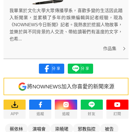
我畢業於文化大學大眾傳播學系，喜歡多變的生活因此踏
入新聞業，並累積了多年的娛樂編輯與記者經驗，現為
《NOWNEWS今日新聞》記者。我熱衷於挖掘人物故事，
並樂於與不同背景的人交流、帶給讀著們有溫度的文字，
也希...
作品集
分享
分享
將NOWNEWS加入你喜愛的新聞來源
APP
追蹤
追蹤
好友
訂閱
蔡依林
演唱會
梁曉珺
邪教指控
被告