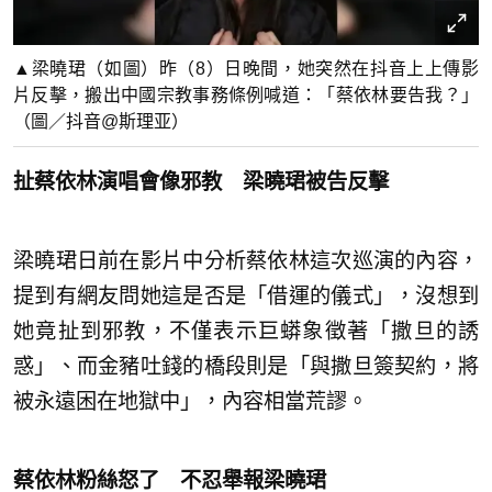
▲梁曉珺（如圖）昨（8）日晚間，她突然在抖音上上傳影
片反擊，搬出中國宗教事務條例喊道：「蔡依林要告我？」
（圖／抖音@斯理亚）
扯蔡依林演唱會像邪教 梁曉珺被告反擊
梁曉珺日前在影片中分析蔡依林這次巡演的內容，
提到有網友問她這是否是「借運的儀式」，沒想到
她竟扯到邪教，不僅表示巨蟒象徵著「撒旦的誘
惑」、而金豬吐錢的橋段則是「與撒旦簽契約，將
被永遠困在地獄中」，內容相當荒謬。
蔡依林粉絲怒了 不忍舉報梁曉珺