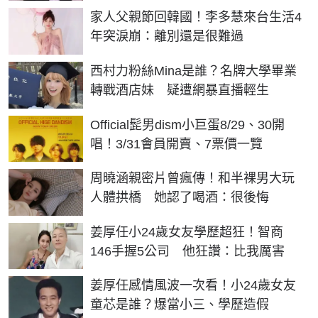
家人父親節回韓國！李多慧來台生活4
年突淚崩：離別還是很難過
西村力粉絲Mina是誰？名牌大學畢業
轉戰酒店妹 疑遭網暴直播輕生
Official髭男dism小巨蛋8/29、30開
唱！3/31會員開賣、7票價一覽
周曉涵親密片曾瘋傳！和半裸男大玩
人體拱橋 她認了喝酒：很後悔
姜厚任小24歲女友學歷超狂！智商
146手握5公司 他狂讚：比我厲害
姜厚任感情風波一次看！小24歲女友
童芯是誰？爆當小三、學歷造假