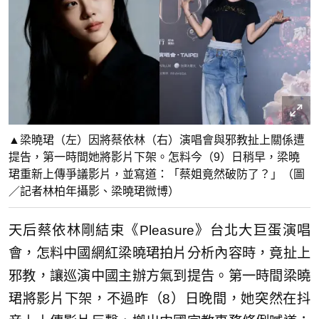
▲梁曉珺（左）因將蔡依林（右）演唱會與邪教扯上關係遭
提告，第一時間她將影片下架。怎料今（9）日稍早，梁曉
珺重新上傳爭議影片，並寫道：「蔡姐竟然破防了？」（圖
／記者林柏年攝影、梁曉珺微博）
天后蔡依林剛結束《Pleasure》台北大巨蛋演唱
會，怎料中國網紅梁曉珺拍片分析內容時，竟扯上
邪教，讓巡演中國主辦方氣到提告。第一時間梁曉
珺將影片下架，不過昨（8）日晚間，她突然在抖