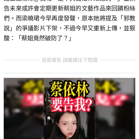
告未來或許會定期更新蔡姐的文藝作品來回饋粉絲
們。而梁曉珺今早再度發聲，原本她將提及「邪教
說」的爭議影片下架，不過今早又重新上傳，並狠
酸：「蔡姐竟然破防了？」
我是廣告 請繼續往下閱讀