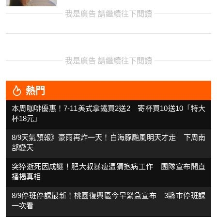
我是廣告 請繼續往下閱讀
我是廣告 請繼續往下閱讀
熱門
本周咖啡優惠！7-11美式拿鐵買2送2 寄杯買10送10「特大
杯18元」
8/9天氣預報》豪雨再炸一天！白海豚颱風明天才走 下周南
部變天
突猝逝死因成謎！肥大叔暴瘦遭猜抱病工作 團隊宣布開直
播揭真相
8/9停班停課最新！桃園復興區今早緊急宣布 3縣市停班課
一次看