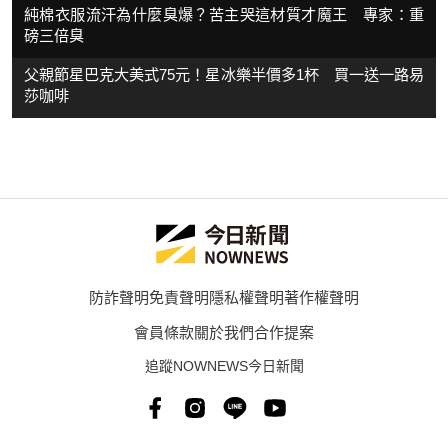
純棉衣服流汗為什麼臭爆？苦主哭這材質才魔王 專家：重
磅三倍臭
父親節星巴克大美式75元！星冰樂半價多1杯 買一送一路易
莎咖啡
防詐聲明
免責聲明
隱私權聲明
著作權聲明
會員條款
關於我們
合作提案
追蹤NOWNEWS今日新聞