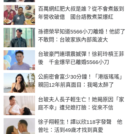
百萬網紅肥大叔是誰？從不會煮飯到
年營收破億 國台語教煮菜爆紅
孫德榮早知道5566小刀離婚！他認了
不敢問：台玻家族內部風波大
台玻豪門連環震撼彈！徐莉玲槓王菲
後 千金爆早已離婚5566小刀
公廁密會富少30分鐘！「港版瑤瑤」
親回12年前真面目：我喝太醉了
台玻夫人長子輕生亡！她揭原因「家
庭不幸」遭兒媳打臉：從來不信
徐子翔輕生！譚以欣118字發聲 他
曾吐：活到49歲才找到真愛