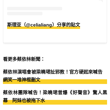
斯理亚（@celialiang）分享的貼文
看更多蔡依林新聞：
蔡依林演唱會被梁曉珺扯邪教！官方硬起來喊告
網笑一堆神棍刪文
蔡依林團隊喊告！梁曉珺曾爆《好聲音》驚人黑
幕 阿妹也被拖下水