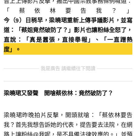
音上上傳影片反擊，搬出中國宗教事務條例喊道：
「蔡依林要告我？」
今（9）日稍早，梁曉珺重新上傳爭議影片，並寫
道：「蔡姐竟然破防了？」影片也讓粉絲全怒了，
直說：「真是囂張，直接舉報」、「一直蹭熱
度」。
我是廣告 請繼續往下閱讀
梁曉珺又發聲 開嗆蔡依林：竟然破防了？
梁曉珺昨晚拍片反擊，開頭就嗆：「蔡依林要告
我？首先我想告訴她的代表，提告要去法院，在網
路上讓粉絲@我呢，是不具備法律效應的。」並預