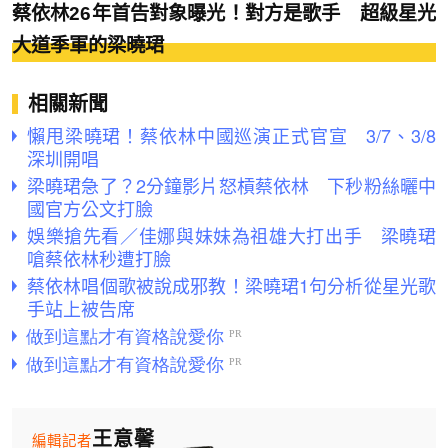
蔡依林26年首告對象曝光！對方是歌手 超級星光
大道季軍的梁曉珺
相關新聞
懶甩梁曉珺！蔡依林中國巡演正式官宣 3/7、3/8
深圳開唱
梁曉珺急了？2分鐘影片怒槓蔡依林 下秒粉絲曬中
國官方公文打臉
娛樂搶先看／佳娜與妹妹為祖雄大打出手 梁曉珺
嗆蔡依林秒遭打臉
蔡依林唱個歌被說成邪教！梁曉珺1句分析從星光歌
手站上被告席
王意馨
編輯記者