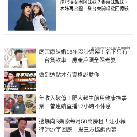
還記得女團阿妹妹？張惠妹親妹、
表妹再合體 登台東開唱掀回憶殺
Recommended by
庹宗康結婚15年沒吵過架！名下只有
一台貸款車 房產戶頭全歸老婆
PR
做到這點才有資格說愛你
年收入破億！肥大叔生前用健康換事
業 曾連續直播17小時不休息
遭爆向S媽索每月50萬房租！汪小菲
律師27字回應 揭三方協調內幕