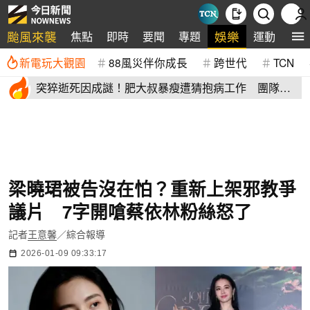
颱風來襲
娛樂
焦點
即時
要聞
專題
運動
全
新電玩大觀園
88風災伴你成長
跨世代
TCN
突猝逝死因成謎！肥大叔暴瘦遭猜抱病工作 團隊宣
布開直播揭真相
梁曉珺被告沒在怕？重新上架邪教爭
議片 7字開嗆蔡依林粉絲怒了
記者
王意馨
／綜合報導
2026-01-09 09:33:17