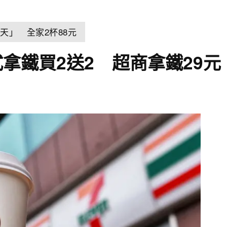
天」 全家2杯88元
式拿鐵買2送2 超商拿鐵29