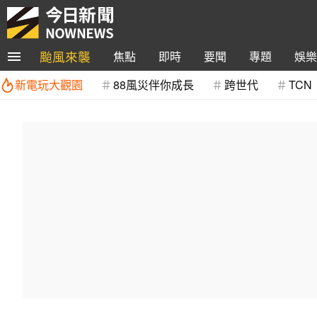
颱風來襲
焦點
即時
要聞
專題
娛樂
新電玩大觀園
88風災伴你成長
跨世代
TCN