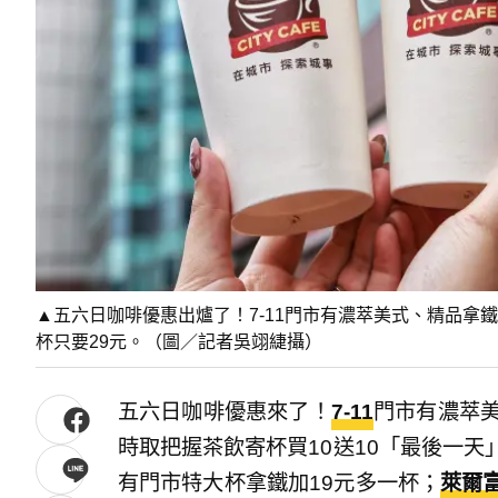
▲五六日咖啡優惠出爐了！7-11門市有濃萃美式、精品拿
杯只要29元。（圖／記者吳翊緁攝）
五六日咖啡優惠來了！
7-11
門市有濃萃美
時取把握茶飲寄杯買10送10「最後一天
有門市特大杯拿鐵加19元多一杯；
萊爾