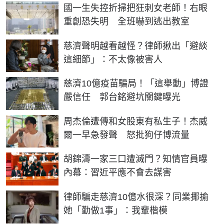
國一生失控折掃把狂刺女老師！右眼
重創恐失明 全班嚇到逃出教室
慈濟聲明越看越怪？律師揪出「避談
這細節」：不太像被害人
慈濟10億疫苗騙局！「這舉動」博證
嚴信任 郭台銘避坑關鍵曝光
周杰倫遭傳和女股東有私生子！杰威
爾一早急發聲 怒批狗仔博流量
胡錦濤一家三口遭滅門？知情官員曝
內幕：習近平應不會去謀害
律師騙走慈濟10億水很深？同業揶揄
她「勤做1事」：我輩楷模