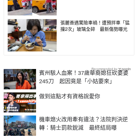
張麗善遇驚險車禍！遭預拌車「猛
撞2次」玻璃全碎 最新傷勢曝光
Recommended by
賓州駭人血案！37歲華裔媳狂砍婆婆
245刀 起因竟是「小姑要來」
PR
做到這點才有資格說愛你
機車熄火改用牽有違法？法院判決逆
轉：騎士罰款銳減 最終結局曝