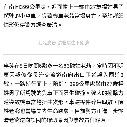
在南向399公里處，迎面撞上一輛由27歲楊姓男子
駕駛的小貨車，導致機車老翁當場身亡，至於詳細
情形仍待警方調查釐清。
我是廣告 請繼續往下閱讀
事發在8日晚間6點多一名83陳姓老翁，當時因不明
原因疑似從長治交流道南向出口匝道誤入國道3
號，一路逆行而上，隨即在399公里處與由27歲楊
姓男子所駕駛的貨車正面發生碰撞。強大的撞擊力
道導致機車當場扭曲變形，車體零件碎裂四散，陳
姓老翁也當場失去生命跡象。目前警方正進一步釐
清老翁逆向誤闖的確切原因與事故責任歸屬。