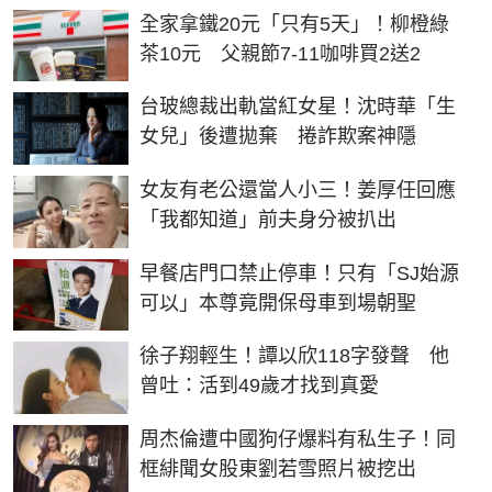
全家拿鐵20元「只有5天」！柳橙綠
茶10元 父親節7-11咖啡買2送2
台玻總裁出軌當紅女星！沈時華「生
女兒」後遭拋棄 捲詐欺案神隱
女友有老公還當人小三！姜厚任回應
「我都知道」前夫身分被扒出
早餐店門口禁止停車！只有「SJ始源
可以」本尊竟開保母車到場朝聖
徐子翔輕生！譚以欣118字發聲 他
曾吐：活到49歲才找到真愛
周杰倫遭中國狗仔爆料有私生子！同
框緋聞女股東劉若雪照片被挖出