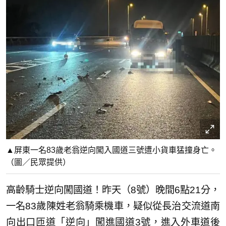
▲屏東一名83歲老翁逆向闖入國道三號遭小貨車猛撞身亡。
（圖／民眾提供）
高齡騎士逆向闖國道！昨天（8號）晚間6點21分，
一名83歲陳姓老翁騎乘機車，疑似從長治交流道南
向出口匝道「逆向」闖進國道3號，進入外車道後