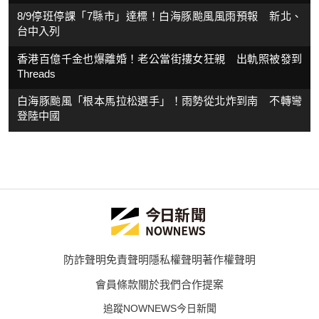
8/9停班停課「7縣市」達標！白海豚颱風風雨預報 新北、
台中入列
香港百億千金也爆離婚！老公當街摟女狂親 出軌照被發到
Threads
白海豚颱風「根本馬拉松選手」！雨勢從北炸到南 不轉彎
登陸中國
防詐聲明
免責聲明
隱私權聲明
著作權聲明
會員條款
關於我們
合作提案
追蹤NOWNEWS今日新聞