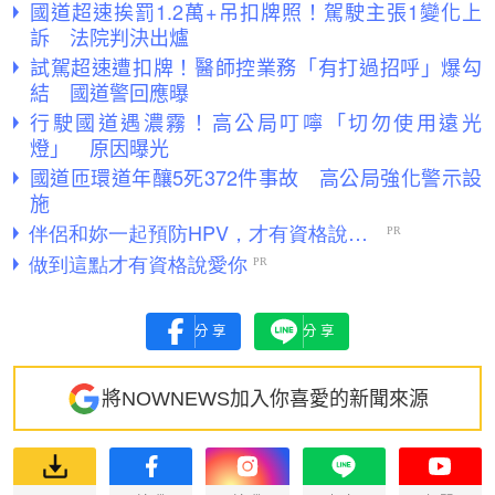
國道超速挨罰1.2萬+吊扣牌照！駕駛主張1變化上
訴 法院判決出爐
試駕超速遭扣牌！醫師控業務「有打過招呼」爆勾
結 國道警回應曝
行駛國道遇濃霧！高公局叮嚀「切勿使用遠光
燈」 原因曝光
國道匝環道年釀5死372件事故 高公局強化警示設
施
分享
分享
將NOWNEWS加入你喜愛的新聞來源