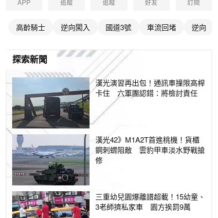
APP
追蹤
追蹤
好友
訂閱
高齡騎士
逆向闖入
國道3號
車流回堵
逆向
探索新聞
漢光演習再出包！通訊車撞限高桿
卡住 六軍團認錯：將檢討責任
漢光42》M1A2T首進桃機！貨櫃
鋼刺蝟阻敵 雲豹甲車淡水野戰搶
修
三重幼兒園爆離譜超載！15幼童、
3老師擠私家車 園方挨罰9萬