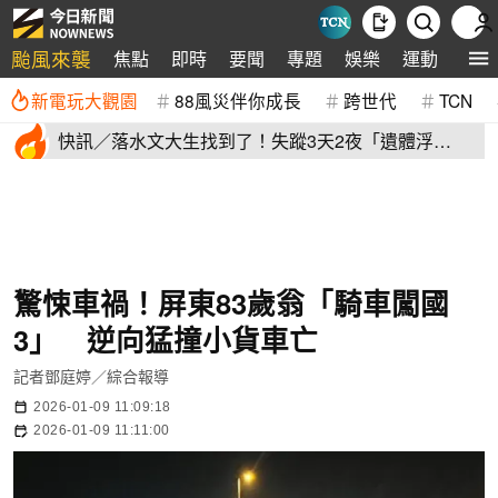
颱風來襲
焦點
即時
要聞
專題
娛樂
運動
全球
新電玩大觀園
88風災伴你成長
跨世代
TCN
快訊／落水文大生找到了！失蹤3天2夜「遺體浮
出」 家屬現場崩潰
驚悚車禍！屏東83歲翁「騎車闖國
3」 逆向猛撞小貨車亡
記者鄧庭婷／綜合報導
2026-01-09 11:09:18
2026-01-09 11:11:00