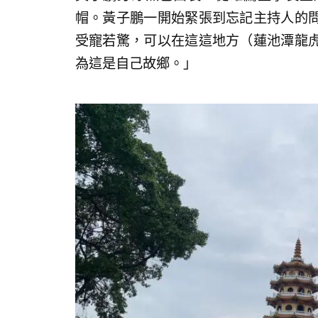
帽。黃子鵬一開始緊張到忘記主持人的
受寵若驚，可以在這這地方（蓮池潭龍
為這是自己故鄉。」