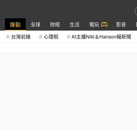
運動
全球
財經
生活
電玩
影音
台灣前線
心理假
AI主播Niki＆Hanson報新聞