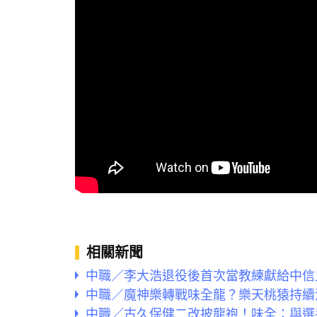
相關新聞
中職／李大浩退役後首次當教練獻給中信
中職／魔神樂轉戰味全龍？樂天桃猿持續
中職／古久保健二改披龍袍！味全：與選