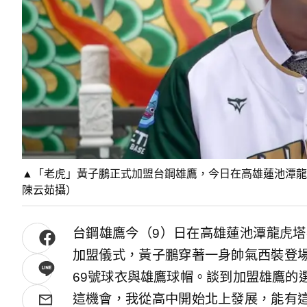
▲「老虎」黃子鵬正式加盟台鋼雄鷹，今日在高雄蓮池潭龍
陳云茹攝）
台鋼雄鷹今（9）日在高雄蓮池潭龍虎塔
加盟儀式，黃子鵬穿著一身帥氣西裝登
69號球衣與雄鷹球帽。談到加盟雄鷹的
這機會，我從高中開始北上發展，能有