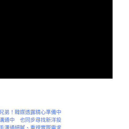
兄弟！韓媒透露精心準備中
溝通中 也同步尋找新洋投
手溝通細膩、重視實際需求