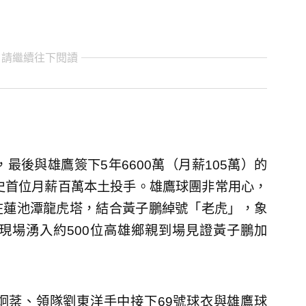
 請繼續往下閱讀
最後與雄鷹簽下5年6600萬（月薪105萬）的
史首位月薪百萬本土投手。雄鷹球團非常用心，
在蓮池潭龍虎塔，結合黃子鵬綽號「老虎」，象
現場湧入約500位高雄鄉親到場見證黃子鵬加
炯棻、領隊劉東洋手中接下69號球衣與雄鷹球