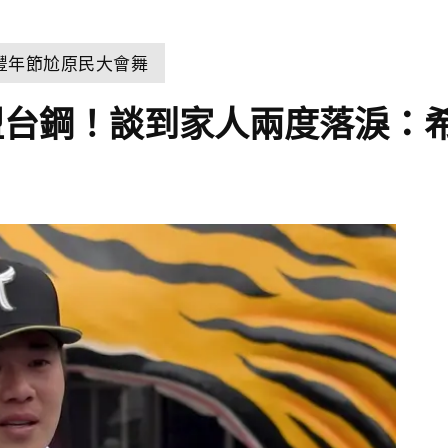
豐年節尬原民大會舞
盟台鋼！談到家人兩度落淚：