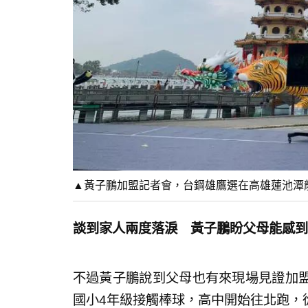
▲黃子鵬加盟記者會，台鋼雄鷹選在高雄蓮池潭
談到家人兩度落淚 黃子鵬盼父母能感到
不過黃子鵬說到父母也有來現場見證加
國小4年級接觸棒球，高中開始往北跑，