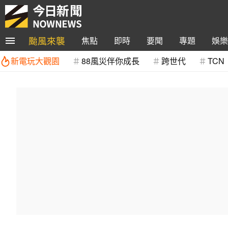
颱風來襲
焦點
即時
要聞
專題
娛樂
新電玩大觀園
88風災伴你成長
跨世代
TCN