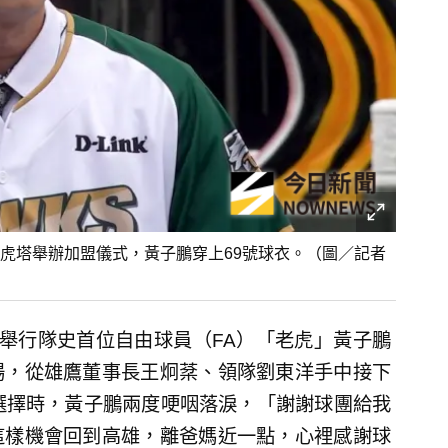
虎塔舉辦加盟儀式，黃子鵬穿上69號球衣。（圖／記者
舉行隊史首位自由球員（FA）「老虎」黃子鵬
場，從雄鷹董事長王炯棻、領隊劉東洋手中接下
選擇時，黃子鵬兩度哽咽落淚，「謝謝球團給我
這樣機會回到高雄，離爸媽近一點，心裡感謝球