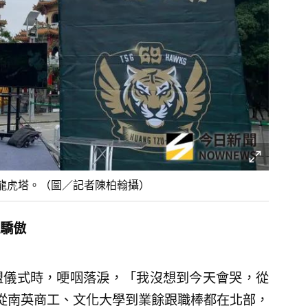
龍虎塔。（圖／記者陳柏翰攝）
驕傲
盟儀式時，哽咽落淚，「我沒想到今天會哭，從
從南英商工、文化大學到業餘跟職棒都在北部，