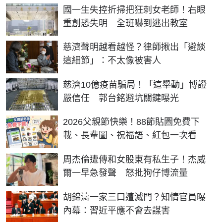
國一生失控折掃把狂刺女老師！右眼
重創恐失明 全班嚇到逃出教室
慈濟聲明越看越怪？律師揪出「避談
這細節」：不太像被害人
慈濟10億疫苗騙局！「這舉動」博證
嚴信任 郭台銘避坑關鍵曝光
2026父親節快樂！88節貼圖免費下
載、長輩圖、祝福語、紅包一次看
周杰倫遭傳和女股東有私生子！杰威
爾一早急發聲 怒批狗仔博流量
胡錦濤一家三口遭滅門？知情官員曝
內幕：習近平應不會去謀害