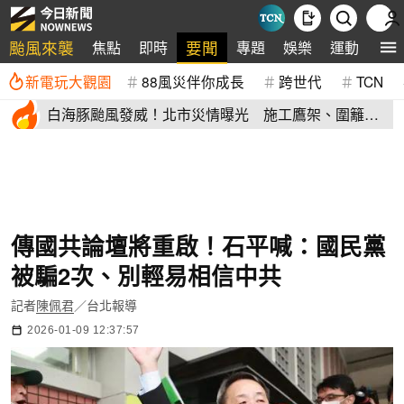
颱風來襲
要聞
焦點
即時
專題
娛樂
運動
全
新電玩大觀園
88風災伴你成長
跨世代
TCN
白海豚颱風發威！北市災情曝光 施工鷹架、圍籬倒
塌砸傷民眾
傳國共論壇將重啟！石平喊：國民黨
被騙2次、別輕易相信中共
記者
陳佩君
／台北報導
2026-01-09 12:37:57