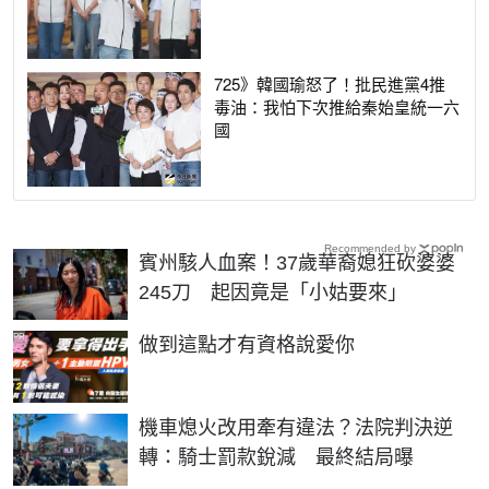
725》韓國瑜怒了！批民進黨4推
毒油：我怕下次推給秦始皇統一六
國
Recommended by
賓州駭人血案！37歲華裔媳狂砍婆婆
245刀 起因竟是「小姑要來」
PR
做到這點才有資格說愛你
機車熄火改用牽有違法？法院判決逆
轉：騎士罰款銳減 最終結局曝