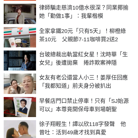
律師騙走慈濟10億水很深？同業揶揄
她「勤做1事」：我輩楷模
全家拿鐵20元「只有5天」！柳橙綠
茶10元 父親節7-11咖啡買2送2
台玻總裁出軌當紅女星！沈時華「生
女兒」後遭拋棄 捲詐欺案神隱
女友有老公還當人小三！姜厚任回應
「我都知道」前夫身分被扒出
早餐店門口禁止停車！只有「SJ始源
可以」本尊竟開保母車到場朝聖
徐子翔輕生！譚以欣118字發聲 他
曾吐：活到49歲才找到真愛