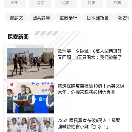
APP
追蹤
追蹤
好友
訂閱
鄭麗文
國共論壇
重啟舉行
日本維新會
鄭習會
探索新聞
歐洲夢一夕破滅！6萬人闖西班牙
又回頭 3天只喝水：我們被騙了
慈濟採購疫苗被騙10億！蔡英文憶
當年：危機來臨務必相信專業
725》國民黨宣布破8萬人！羅智
強喊替絕食小雞「加水！」