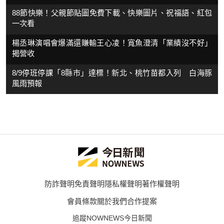
88節快樂！父親節貼圖免費下載、快樂圖片、祝福語、紅包
一次看
楊丞琳演唱會爆滿還賺輸王心凌！寬魚澄清「業績沒不好」
揭營收
8/9停班停課「8縣市」達標！新北、桃竹苗都入列 白海豚
風雨預報
防詐聲明
免責聲明
隱私權聲明
著作權聲明
會員條款
關於我們
合作提案
追蹤NOWNEWS今日新聞