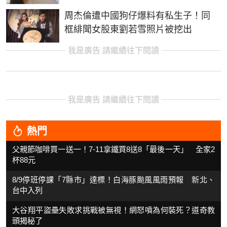
周杰倫遭中國狗仔爆料有私生子！同
框緋聞女股東劉若雪照片被挖出
我是廣告 請繼續往下閱讀
我是廣告 請繼續往下閱讀
熱門
父親節咖啡買一送一！7-11拿鐵買8送8「最後一天」 全家2
杯88元
8/9停班停課「7縣市」達標！白海豚颱風風雨預報 新北、
台中入列
大谷翔平盜壘失敗求挑戰被無視！網怒噴為何裝死？道奇教
頭揭秘了