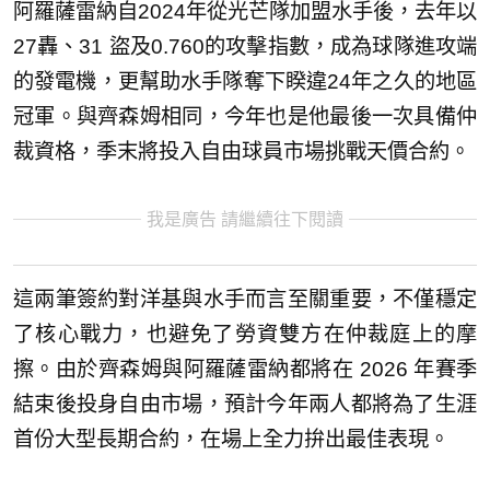
阿羅薩雷納自2024年從光芒隊加盟水手後，去年以
27轟、31 盜及0.760的攻擊指數，成為球隊進攻端
的發電機，更幫助水手隊奪下睽違24年之久的地區
冠軍。與齊森姆相同，今年也是他最後一次具備仲
裁資格，季末將投入自由球員市場挑戰天價合約。
我是廣告 請繼續往下閱讀
這兩筆簽約對洋基與水手而言至關重要，不僅穩定
了核心戰力，也避免了勞資雙方在仲裁庭上的摩
擦。由於齊森姆與阿羅薩雷納都將在 2026 年賽季
結束後投身自由市場，預計今年兩人都將為了生涯
首份大型長期合約，在場上全力拚出最佳表現。