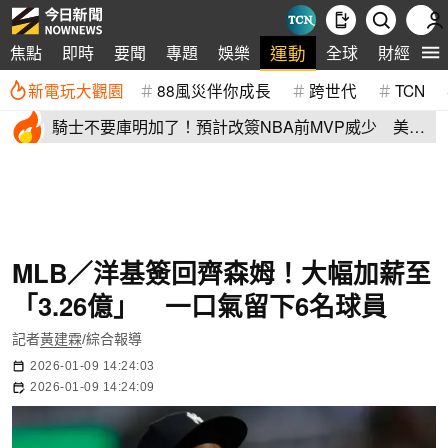
運動
焦點
即時
要聞
專題
娛樂
全球
財經
生
新電玩大觀園
88風災伴你成長
跨世代
TCN
騎士不要庫明加了！預計改簽NBA前MVP威少 美
媒：湖人也已經攤牌
MLB／洋基簽回齊森姆！大幅加薪至
「3.26億」 一口氣留下6名球員
記者
黃建霖
/綜合報導
2026-01-09 14:24:03
2026-01-09 14:24:09