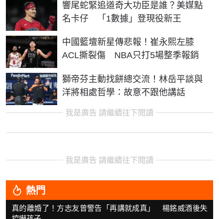
響尾蛇緊追道奇大功臣是誰？美媒點
名卡仔 「1數據」登現役新王
中國籃壇新星傳悲報！崔永熙左膝
ACL撕裂傷 NBA只打5場整季報銷
獅帝芬主動找餅總交流！林岳平談與
洋將相處哲學：故意不跟他講話
我是廣告 請繼續往下閱讀
我是廣告 請繼續往下閱讀
熱門
真的離婚了！方志友曾警告「再講就成真」 楊銘威酒後失
控嚇孩子