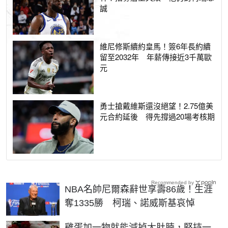
誠
維尼修斯續約皇馬！簽6年長約續
留至2032年 年薪傳接近3千萬歐
元
勇士搶戴維斯還沒絕望！2.75億美
元合約延後 得先撐過20場考核期
Recommended by
NBA名帥尼爾森辭世享壽86歲！生涯
奪1335勝 柯瑞、諾威斯基哀悼
PR
雞蛋加一物就能減掉大肚腩，堅持一