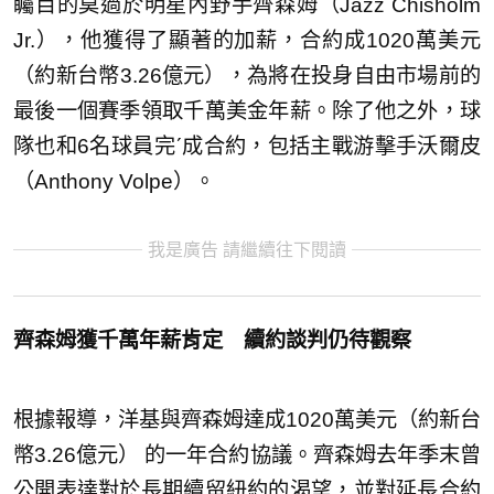
矚目的莫過於明星內野手齊森姆（Jazz Chisholm
Jr.），他獲得了顯著的加薪，合約成1020萬美元
（約新台幣3.26億元），為將在投身自由市場前的
最後一個賽季領取千萬美金年薪。除了他之外，球
隊也和6名球員完ˊ成合約，包括主戰游擊手沃爾皮
（Anthony Volpe）。
我是廣告 請繼續往下閱讀
齊森姆獲千萬年薪肯定 續約談判仍待觀察
根據報導，洋基與齊森姆達成1020萬美元（約新台
幣3.26億元） 的一年合約協議。齊森姆去年季末曾
公開表達對於長期續留紐約的渴望，並對延長合約