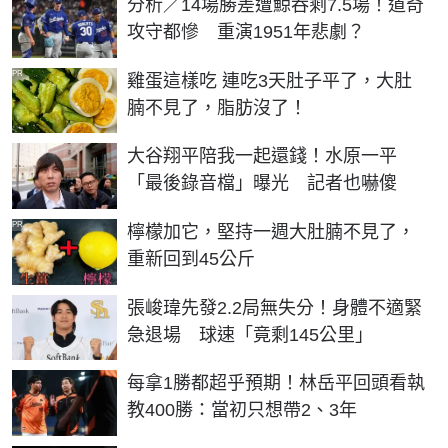
分析／14場勝差遭鯨吞剩7.5場！道奇
攻守都慘 重演1951年悲劇？
PR
雞蛋這樣吃 連吃3天肚子平了，大肚
腩不見了，脂肪沒了！
大谷翔平陪我一起還錢！水原一平
「最後錄音檔」曝光 記者也嚇傻
PR
檸檬加它，堅持一週大肚腩不見了，
重新回到45公斤
張峻瑋先發2.2局無失分！身體不適緊
急退場 球速「竟剩145公里」
每拿1勝都超乎預期！林岳平回頭看執
教400勝：當初只想帶2、3年