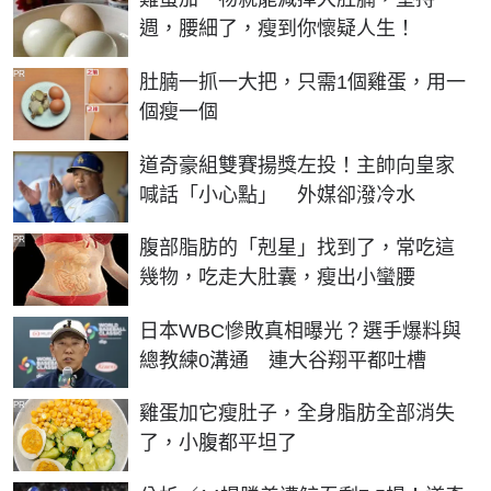
週，腰細了，瘦到你懷疑人生！
PR
肚腩一抓一大把，只需1個雞蛋，用一
個瘦一個
道奇豪組雙賽揚獎左投！主帥向皇家
喊話「小心點」 外媒卻潑冷水
PR
腹部脂肪的「剋星」找到了，常吃這
幾物，吃走大肚囊，瘦出小蠻腰
日本WBC慘敗真相曝光？選手爆料與
總教練0溝通 連大谷翔平都吐槽
PR
雞蛋加它瘦肚子，全身脂肪全部消失
了，小腹都平坦了