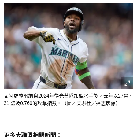
▲阿羅薩雷納自2024年從光芒隊加盟水手後，去年以27轟、
31 盜及0.760的攻擊指數。（圖／美聯社／達志影像）
更多大聯盟相關新聞：