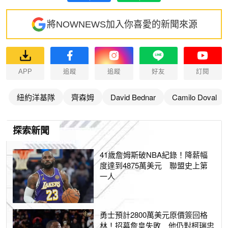
將NOWNEWS加入你喜愛的新聞來源
APP
追蹤
追蹤
好友
訂閱
紐約洋基隊
齊森姆
David Bednar
Camilo Doval
探索新聞
41歲詹姆斯破NBA紀錄！降薪幅
度達到4875萬美元 聯盟史上第
一人
勇士預計2800萬美元原價簽回格
林！招募詹皇失敗 他仍對柯瑞忠