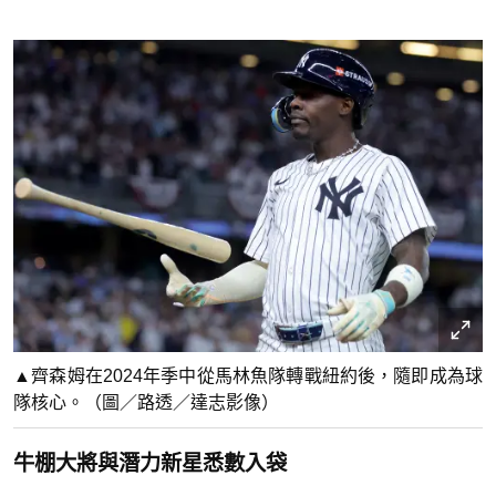
▲齊森姆在2024年季中從馬林魚隊轉戰紐約後，隨即成為球
隊核心。（圖／路透／達志影像）
牛棚大將與潛力新星悉數入袋