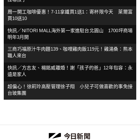
周一開工咖啡優惠！7-11拿鐵買1送1：寄杯限今天 萊爾富
買10送10
快訊／NITORI MALL海外第一家進駐台北圓山 1700坪商場
明年3月開
三商巧福原汁牛肉麵139、咖哩雞肉飯119元！雞湯桑：熊本
職人來台
快訊／方志友、楊銘威離婚！謝「孩子的爸」12年包容：永
遠是家人
超偏心！徐莉玲高壓管理徐子翔 小兒子可做喜歡的事免接
台玻集團