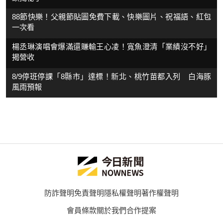
88節快樂！父親節貼圖免費下載、快樂圖片、祝福語、紅包
一次看
楊丞琳演唱會爆滿還賺輸王心凌！寬魚澄清「業績沒不好」
揭營收
8/9停班停課「8縣市」達標！新北、桃竹苗都入列 白海豚
風雨預報
防詐聲明
免責聲明
隱私權聲明
著作權聲明
會員條款
關於我們
合作提案