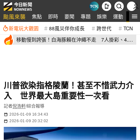
颱風來襲
全
焦點
即時
要聞
專題
娛樂
運動
新電玩大觀園
88風災伴你成長
跨世代
TCN
移動慢到誇張！白海豚賴在沖繩不走 7人掛彩、4.5
萬戶瞬間斷電
川普欲染指格陵蘭！甚至不惜武力介
入 世界最大島重要性一次看
記者
倪浩軒
/綜合報導
2026-01-09 16:34:43
2026-01-09 20:32:02