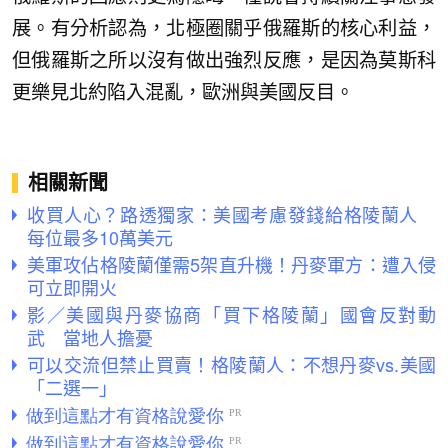
展。有分析認為，北極圈關乎俄羅斯的核心利益，
但俄羅斯之所以沒有做出強烈反應，是因為莫斯科
更樂見北約陷入混亂，歐洲與美國反目。
相關新聞
收買人心？路透獨家：美國考慮發錢給格陵蘭人
每位最多10萬美元
美軍攻佔格陵蘭僅需5架直升機！丹麥軍方：遭入侵
可立即開火
影／美國與丹麥協商「買下格陵蘭」國會反對動
武 當地人擔憂
可以交流但禁止買賣！格陵蘭人：不想丹麥vs.美國
「二選一」