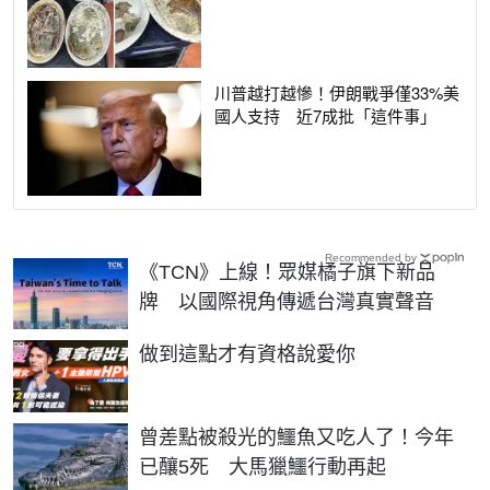
川普越打越慘！伊朗戰爭僅33%美
國人支持 近7成批「這件事」
Recommended by
《TCN》上線！眾媒橘子旗下新品
牌 以國際視角傳遞台灣真實聲音
PR
做到這點才有資格說愛你
曾差點被殺光的鱷魚又吃人了！今年
已釀5死 大馬獵鱷行動再起