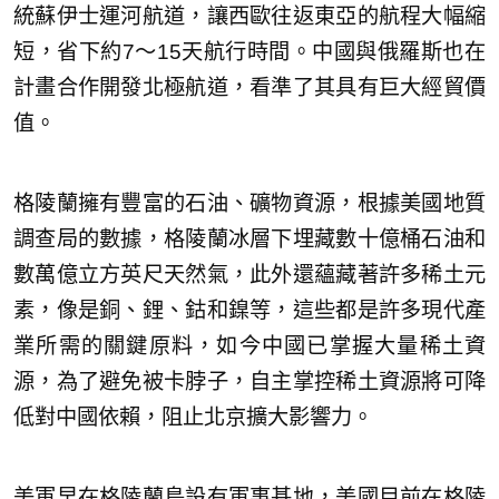
統蘇伊士運河航道，讓西歐往返東亞的航程大幅縮
短，省下約7～15天航行時間。中國與俄羅斯也在
計畫合作開發北極航道，看準了其具有巨大經貿價
值。
格陵蘭擁有豐富的石油、礦物資源，根據美國地質
調查局的數據，格陵蘭冰層下埋藏數十億桶石油和
數萬億立方英尺天然氣，此外還蘊藏著許多稀土元
素，像是銅、鋰、鈷和鎳等，這些都是許多現代產
業所需的關鍵原料，如今中國已掌握大量稀土資
源，為了避免被卡脖子，自主掌控稀土資源將可降
低對中國依賴，阻止北京擴大影響力。
美軍早在格陵蘭島設有軍事基地，美國目前在格陵