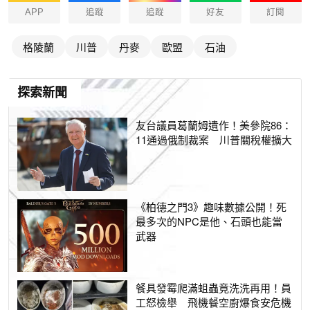
APP
追蹤
追蹤
好友
訂閱
格陵蘭
川普
丹麥
歐盟
石油
探索新聞
友台議員葛蘭姆遺作！美參院86：
11通過俄制裁案 川普關稅權擴大
《柏德之門3》趣味數據公開！死
最多次的NPC是他、石頭也能當
武器
餐具發霉爬滿蛆蟲竟洗洗再用！員
工怒檢舉 飛機餐空廚爆食安危機