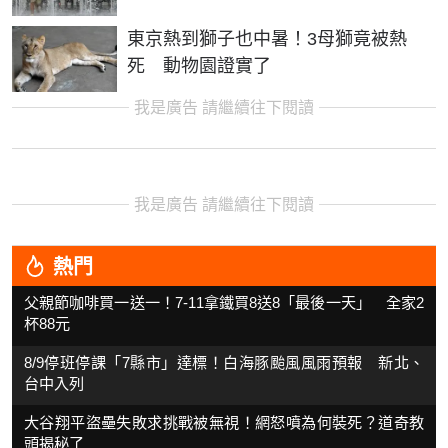
東京熱到獅子也中暑！3母獅竟被熱
死 動物園證實了
我是廣告 請繼續往下閱讀
我是廣告 請繼續往下閱讀
熱門
父親節咖啡買一送一！7-11拿鐵買8送8「最後一天」 全家2
杯88元
8/9停班停課「7縣市」達標！白海豚颱風風雨預報 新北、
台中入列
大谷翔平盜壘失敗求挑戰被無視！網怒噴為何裝死？道奇教
頭揭秘了