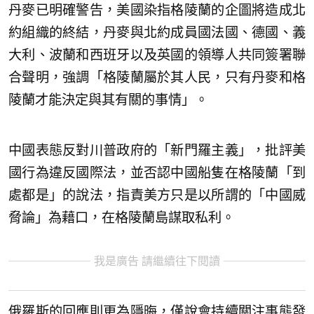
丹麥已明確警告，美國染指格陵蘭的企圖將造成北
約組織的終結，丹麥與北約成員國法國、德國、義
大利、波蘭和西班牙以及英國的領導人共同簽署聯
合聲明，強調「格陵蘭屬於其人民，只有丹麥和格
陵蘭才能決定與其有關的事情」。
中國表態反對川普政府的「新門羅主義」，批評美
國行為違反國際法，並否認中國船隻在格陵蘭「到
處都是」的說法，指責美方只是以所謂的「中國威
脅論」為藉口，在格陵蘭島謀取私利。
我是廣告 請繼續往下閱讀
俄羅斯的回應則更為隱晦，僅說會持續關注事態發