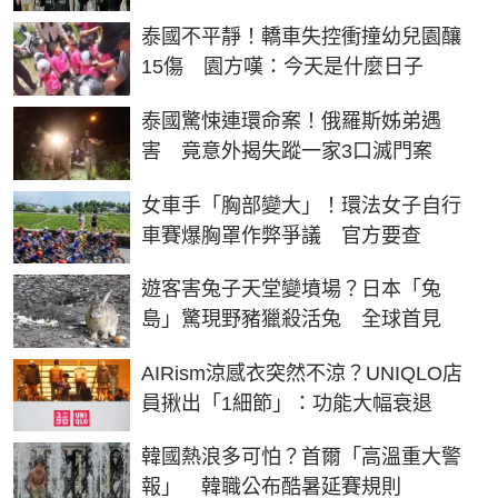
泰國不平靜！轎車失控衝撞幼兒園釀
15傷 園方嘆：今天是什麼日子
泰國驚悚連環命案！俄羅斯姊弟遇
害 竟意外揭失蹤一家3口滅門案
女車手「胸部變大」！環法女子自行
車賽爆胸罩作弊爭議 官方要查
遊客害兔子天堂變墳場？日本「兔
島」驚現野豬獵殺活兔 全球首見
AIRism涼感衣突然不涼？UNIQLO店
員揪出「1細節」：功能大幅衰退
韓國熱浪多可怕？首爾「高溫重大警
報」 韓職公布酷暑延賽規則