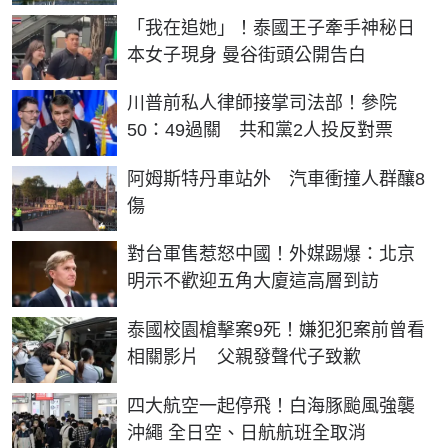
「我在追她」！泰國王子牽手神秘日
本女子現身 曼谷街頭公開告白
川普前私人律師接掌司法部！參院
50：49過關 共和黨2人投反對票
阿姆斯特丹車站外 汽車衝撞人群釀8
傷
對台軍售惹怒中國！外媒踢爆：北京
明示不歡迎五角大廈這高層到訪
泰國校園槍擊案9死！嫌犯犯案前曾看
相關影片 父親發聲代子致歉
四大航空一起停飛！白海豚颱風強襲
沖繩 全日空、日航航班全取消