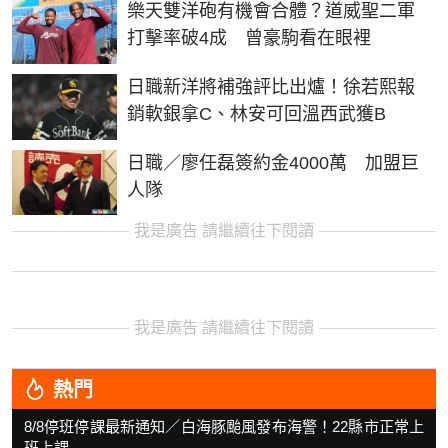
樂天雙洋砲有機會合體？道威聖二軍
打擊率破4成 曾豪駒看在眼裡
日職新洋將補強評比出爐！徐若熙報
銷軟銀拿C、林安可回溫西武獲B
日職／廖任磊簽約金4000萬 加盟巨
人隊
我是廣告 請繼續往下閱讀
我是廣告 請繼續往下閱讀
熱門
8/8停班停課最新通知／白海豚颱風發布海警！22縣市正常上
班上課