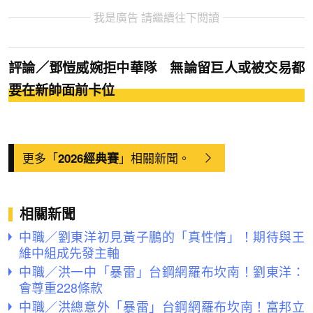
我是廣告 請繼續往下閱讀
評論／鄧愷威婉拒中華隊 無論留巨人或被交易都
要在新帥面前卡位
更多「
」相關新聞。
2026經典賽
相關新聞
中職／劉東洋初見黃子鵬的「真性情」！期待與王
維中組成先發主軸
中職／洪一中「暴雷」台鋼網羅布坎南！劉東洋：
會尊重228條款
中職／洪總意外「暴雷」台鋼網羅布坎南！富邦立