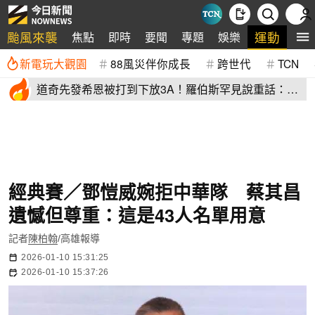
颱風來襲
運動
焦點
即時
要聞
專題
娛樂
全
新電玩大觀園
88風災伴你成長
跨世代
TCN
道奇先發希恩被打到下放3A！羅伯斯罕見說重話：他
太執著投球機制
經典賽／鄧愷威婉拒中華隊 蔡其昌
遺憾但尊重：這是43人名單用意
記者
陳柏翰
/高雄報導
2026-01-10 15:31:25
2026-01-10 15:37:26