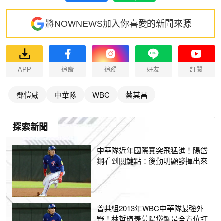
將NOWNEWS加入你喜愛的新聞來源
APP
追蹤
追蹤
好友
訂閱
鄧愷威
中華隊
WBC
蔡其昌
探索新聞
中華隊近年國際賽突飛猛進！陽岱
鋼看到關鍵點：後勤明顯發揮出來
曾共組2013年WBC中華隊最強外
野！林哲瑄羨慕陽岱鋼是全方位打