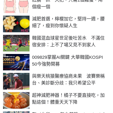
個瘦一個
PR
減肥首選，檸檬加它，堅持一週，腰
細了，瘦到你懷疑人生
韓國混血球星世足後吐苦水 不滿住
宿安排：上不了場又見不到家人
PR
009829掌握AI關鍵 大華韓國KOSPI
50今強勢開募
與樂天桃猿醫療協商未果 波賽樂稱
台、美診斷分歧：我只希望公平
PR
超神減肥神器！橘子不要直接吃，加
點這個！體重天天下降