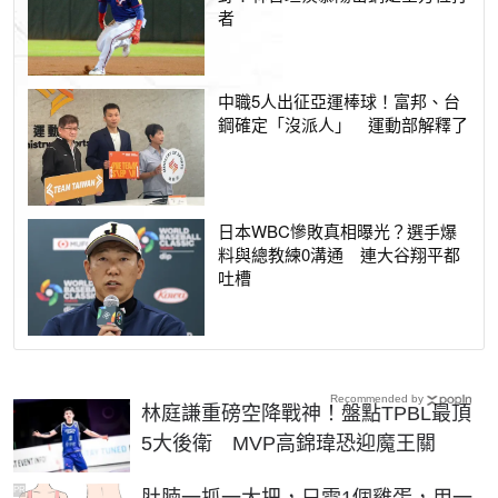
者
中職5人出征亞運棒球！富邦、台
鋼確定「沒派人」 運動部解釋了
日本WBC慘敗真相曝光？選手爆
料與總教練0溝通 連大谷翔平都
吐槽
Recommended by
林庭謙重磅空降戰神！盤點TPBL最頂
5大後衛 MVP高錦瑋恐迎魔王關
PR
肚腩一抓一大把，只需1個雞蛋，用一