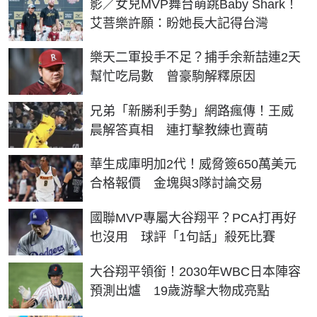
影／女兒MVP舞台萌跳Baby Shark！
艾菩樂許願：盼她長大記得台灣
樂天二軍投手不足？捕手余新喆連2天
幫忙吃局數 曾豪駒解釋原因
兄弟「新勝利手勢」網路瘋傳！王威
晨解答真相 連打擊教練也賣萌
華生成庫明加2代！威脅簽650萬美元
合格報價 金塊與3隊討論交易
國聯MVP專屬大谷翔平？PCA打再好
也沒用 球評「1句話」殺死比賽
大谷翔平領銜！2030年WBC日本陣容
預測出爐 19歲游擊大物成亮點