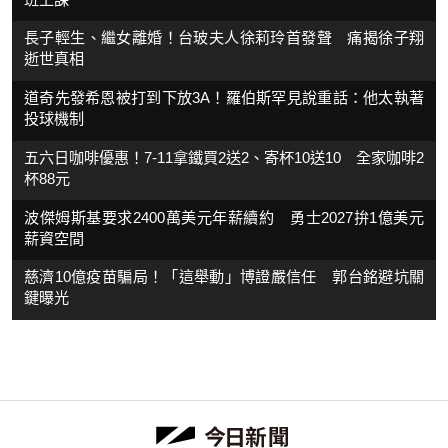
長子輕生、繼女離婚！台玻夫人徐莉玲首發聲 痛揭徐子翔
逝世真相
道奇先發希恩被打到下放3A！羅伯斯罕見說重話：他太執著
投球機制
五六日咖啡優惠！7-11拿鐵買2送2、寄杯10送10 全家咖啡2
杯88元
波傑姆斯基要求2400萬美元年薪續約 勇士2027拚1億美元
薪資空間
慈濟10億疫苗騙局！「這舉動」博證嚴信任 郭台銘避坑關
鍵曝光