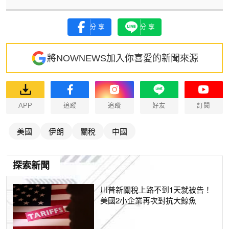
分享
分享
將NOWNEWS加入你喜愛的新聞來源
APP
追蹤
追蹤
好友
訂閱
美國
伊朗
關稅
中國
探索新聞
川普新關稅上路不到1天就被告！
美國2小企業再次對抗大鯨魚