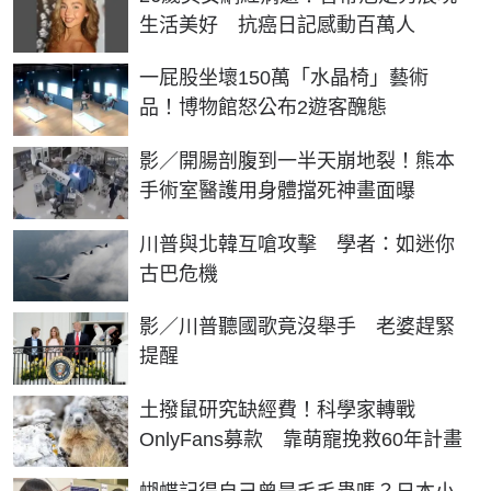
生活美好 抗癌日記感動百萬人
一屁股坐壞150萬「水晶椅」藝術
品！博物館怒公布2遊客醜態
影／開腸剖腹到一半天崩地裂！熊本
手術室醫護用身體擋死神畫面曝
川普與北韓互嗆攻擊 學者：如迷你
古巴危機
影／川普聽國歌竟沒舉手 老婆趕緊
提醒
土撥鼠研究缺經費！科學家轉戰
OnlyFans募款 靠萌寵挽救60年計畫