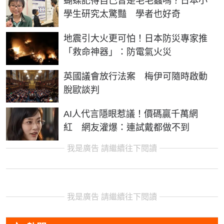
蝴蝶記得自己曾是毛毛蟲嗎？日本小
學生研究太驚豔 學者也好奇
地震引大火更可怕！日本防災專家推
「救命神器」：防電氣火災
英國議會放行法案 梅伊可隨時啟動
脫歐談判
AI人代言隱眼惹議！價碼贏千萬網
紅 網友灌爆：連試戴都做不到
我是廣告 請繼續往下閱讀
我是廣告 請繼續往下閱讀