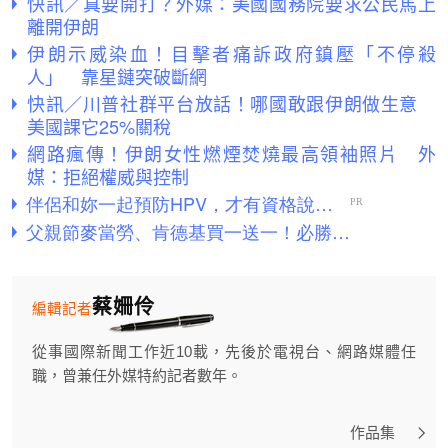
快訊／真要開打？外媒：美國國務院要求公民馬上
離開伊朗
伊朗示威染血！目擊者痛訴政府鎮壓「不停殺
人」 靠星鏈突破斷網
快訊／川普社群平台放話！哪國敢跟伊朗做生意
美國課它25%關稅
網路瘋傳！伊朗女性燃煙焚燒最高領袖照片 外
媒：拒絕權威與控制
蔡姍伶
編輯記者
從事國際新聞工作近10載，先後於電視台、網路媒體任
職，曾兼任外媒特約記者數年。
作品集