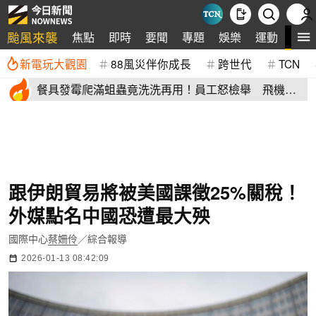
颱風來襲
全
焦點
即時
要聞
專題
娛樂
運動
新電玩大觀園
88風災伴你成長
跨世代
TCN
餐具發霉爬滿蛆蟲竟洗洗再用！員工怒檢舉 飛機餐
空廚爆食安危機
跟伊朗貿易將被美國課徵25%關稅！
外媒點名中國恐遭最大殃
國際中心
蔡姍伶
／綜合報導
2026-01-13 08:42:09