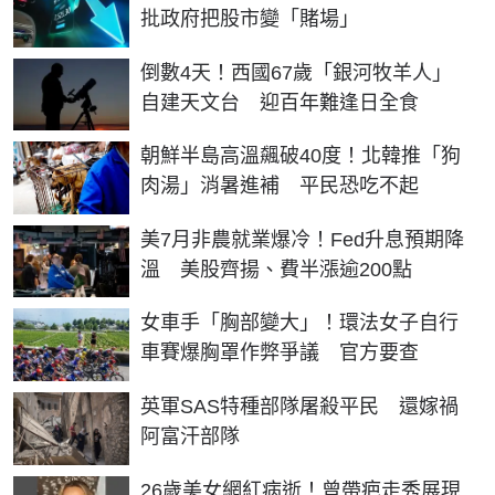
批政府把股市變「賭場」
倒數4天！西國67歲「銀河牧羊人」
自建天文台 迎百年難逢日全食
朝鮮半島高溫飆破40度！北韓推「狗
肉湯」消暑進補 平民恐吃不起
美7月非農就業爆冷！Fed升息預期降
溫 美股齊揚、費半漲逾200點
女車手「胸部變大」！環法女子自行
車賽爆胸罩作弊爭議 官方要查
英軍SAS特種部隊屠殺平民 還嫁禍
阿富汗部隊
26歲美女網紅病逝！曾帶疤走秀展現