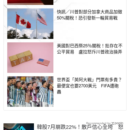
快訊／川普對部分加拿大商品加徵
50%關稅！恐引發新一輪貿易戰
美國對巴西祭25％關稅！批存在不
公平貿易 盧拉怒斥川普政治操弄
世界盃「英阿大戰」門票有多貴？
最便宜也要2700美元 FIFA遭砲
轟
Recommended by
韓股7月崩跌22%！散戶信心全垮 怒