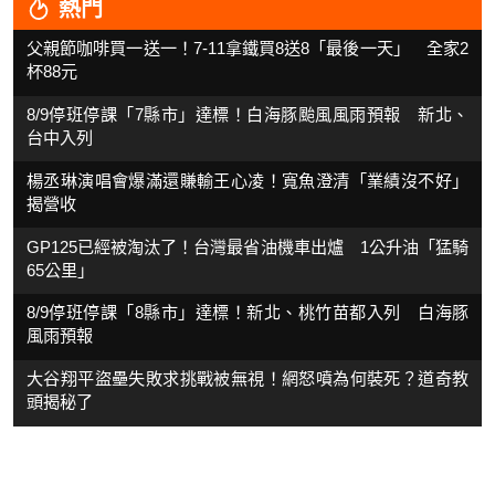
熱門
父親節咖啡買一送一！7-11拿鐵買8送8「最後一天」 全家2
杯88元
8/9停班停課「7縣市」達標！白海豚颱風風雨預報 新北、
台中入列
楊丞琳演唱會爆滿還賺輸王心凌！寬魚澄清「業績沒不好」
揭營收
GP125已經被淘汰了！台灣最省油機車出爐 1公升油「猛騎
65公里」
8/9停班停課「8縣市」達標！新北、桃竹苗都入列 白海豚
風雨預報
大谷翔平盜壘失敗求挑戰被無視！網怒噴為何裝死？道奇教
頭揭秘了