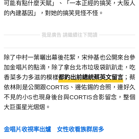
可能有點什麼天賦」、「一本正經的搞笑，大阪人
的內建基因」，對她的搞笑見怪不怪。
我是廣告 請繼續往下閱讀
除了中村一葉曬出幕後花絮，宋仲基也公開來台參
加金唱片的點滴，除了拿台北市垃圾袋趴趴走，吃
香菜多力多滋的模樣
都釣出前總統蔡英文留言
；蔡
依林則是公開跟CORTIS、邊佑錫的合照，連好久
不見的小S也現身後台與CORTIS合影留念，整個
大巨蛋星光熠熠。
金唱片收視率出爐 女性收看族群居多