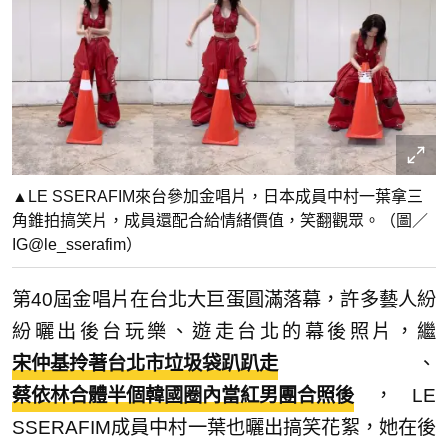
▲LE SSERAFIM來台參加金唱片，日本成員中村一葉拿三
角錐拍搞笑片，成員還配合給情緒價值，笑翻觀眾。（圖／
IG@le_sserafim）
第40屆金唱片在台北大巨蛋圓滿落幕，許多藝人紛
紛曬出後台玩樂、遊走台北的幕後照片，繼
宋仲基拎著台北市垃圾袋趴趴走
、
蔡依林合體半個韓國圈內當紅男團合照後
，LE
SSERAFIM成員中村一葉也曬出搞笑花絮，她在後