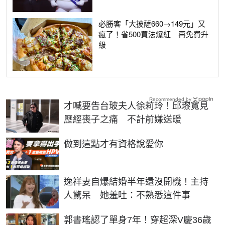
必勝客「大披薩660→149元」又
瘋了！省500買法爆紅 再免費升
級
Recommended by
才喊要告台玻夫人徐莉玲！邱瓈寬見
歷經喪子之痛 不計前嫌送暖
PR
做到這點才有資格說愛你
逸祥妻自爆結婚半年還沒開機！主持
人驚呆 她羞吐：不熟悉這件事
郭書瑤認了單身7年！穿超深V慶36歲