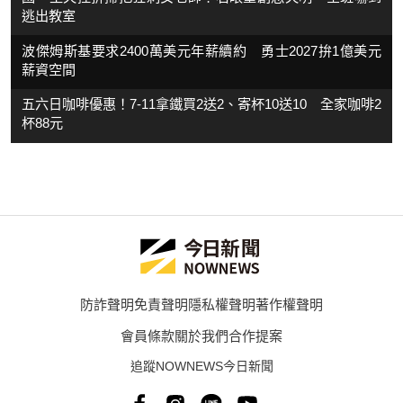
逃出教室
波傑姆斯基要求2400萬美元年薪續約 勇士2027拚1億美元
薪資空間
五六日咖啡優惠！7-11拿鐵買2送2、寄杯10送10 全家咖啡2
杯88元
防詐聲明
免責聲明
隱私權聲明
著作權聲明
會員條款
關於我們
合作提案
追蹤NOWNEWS今日新聞