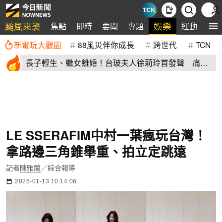
颱風來襲
娛樂
焦點
即時
要聞
專題
運動
全
新電玩大觀園
88風災伴你成長
跨世代
TCN
長子輕生、繼女離婚！台玻夫人徐莉玲首發聲 痛揭
徐子翔逝世真相
LE SSERAFIM中村一葉瘋玩台灣！
拿路邊三角錐舉重、拍立定跳遠
記者
陳雅蘭
／綜合報導
2026-01-13 10:14:06