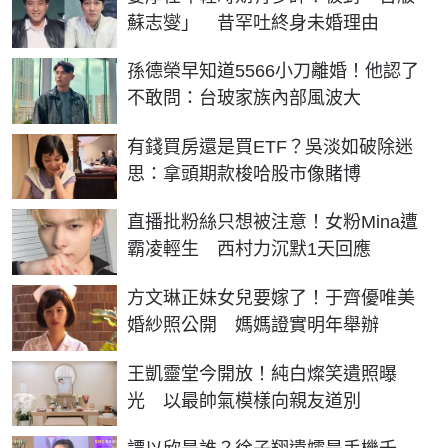
蘇志燮」 昔罕吐終身未婚理由
孫德榮早知道5566小刀離婚！他認了
不敢問：台玻家族內部風波大
有錢買房還是買ETF？吳淡如破除迷
思：拿頭期款梭哈股市像賭博
直播批粉絲只想被注意！女粉Mina遭
霸凌輕生 西村力沉默1天回應
方文琳正妹女兒要嫁了！于齊優唯美
婚紗照公開 媽媽證實明年舉辦
王凱靈堂今開放！純白燦笑遺照曝
光 以最帥氣模樣向親友道別