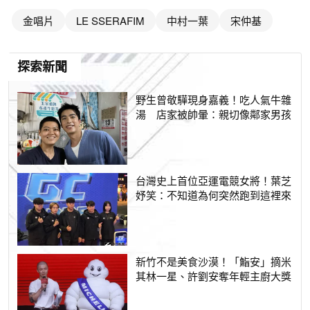
金唱片
LE SSERAFIM
中村一葉
宋仲基
探索新聞
野生曾敬驊現身嘉義！吃人氣牛雜
湯 店家被帥暈：親切像鄰家男孩
台灣史上首位亞運電競女將！葉芝
妤笑：不知道為何突然跑到這裡來
新竹不是美食沙漠！「鮨安」摘米
其林一星、許劉安奪年輕主廚大獎