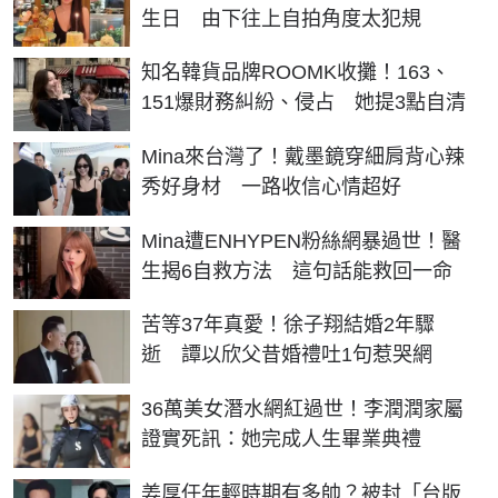
生日 由下往上自拍角度太犯規
知名韓貨品牌ROOMK收攤！163、
151爆財務糾紛、侵占 她提3點自清
Mina來台灣了！戴墨鏡穿細肩背心辣
秀好身材 一路收信心情超好
Mina遭ENHYPEN粉絲網暴過世！醫
生揭6自救方法 這句話能救回一命
苦等37年真愛！徐子翔結婚2年驟
逝 譚以欣父昔婚禮吐1句惹哭網
36萬美女潛水網紅過世！李潤潤家屬
證實死訊：她完成人生畢業典禮
姜厚任年輕時期有多帥？被封「台版