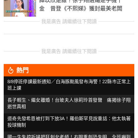
譚以欣是誰？徐子翔遺孀是手機千
金 曾登《不熙娣》獲封最美老闆
我是廣告 請繼續往下閱讀
我是廣告 請繼續往下閱讀
熱門
8/8停班停課最新通知／白海豚颱風發布海警！22縣市正常上
班上課
長子輕生、繼女離婚！台玻夫人徐莉玲首發聲 痛揭徐子翔
逝世真相
道奇先發希恩被打到下放3A！羅伯斯罕見說重話：他太執著
投球機制
國一生失控折掃把狂刺女老師！右眼重創恐失明 全班嚇到