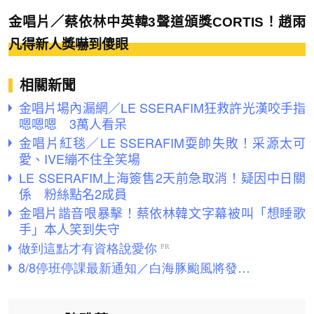
金唱片／蔡依林中英韓3聲道頒獎CORTIS！趙雨
凡得新人獎嚇到傻眼
相關新聞
金唱片場內漏網／LE SSERAFIM狂救許光漢咬手指
嗯嗯嗯 3萬人看呆
金唱片紅毯／LE SSERAFIM耍帥失敗！采源太可
愛、IVE繃不住全笑場
LE SSERAFIM上海簽售2天前急取消！疑因中日關
係 粉絲點名2成員
金唱片諧音哏暴擊！蔡依林韓文字幕被叫「想睡歌
手」本人笑到失守