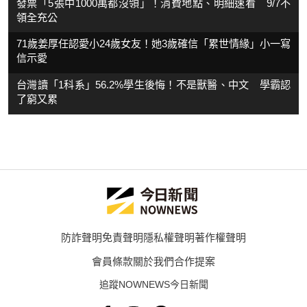
發票「5張中1000萬都沒領」！消費地點、明細速看 9/7不
領全充公
71歲姜厚任認愛小24歲女友！她3歲確信「累世情緣」小一寫
信示愛
台灣讀「1科系」56.2%學生後悔！不是獸醫、中文 學霸認
了窮又累
防詐聲明
免責聲明
隱私權聲明
著作權聲明
會員條款
關於我們
合作提案
追蹤NOWNEWS今日新聞