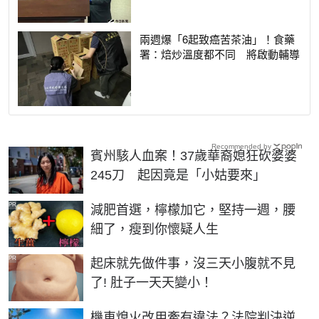
兩週爆「6起致癌苦茶油」！食藥
署：焙炒溫度都不同 將啟動輔導
Recommended by
賓州駭人血案！37歲華裔媳狂砍婆婆
245刀 起因竟是「小姑要來」
PR
減肥首選，檸檬加它，堅持一週，腰
細了，瘦到你懷疑人生
PR
起床就先做件事，沒三天小腹就不見
了! 肚子一天天變小！
機車熄火改用牽有違法？法院判決逆