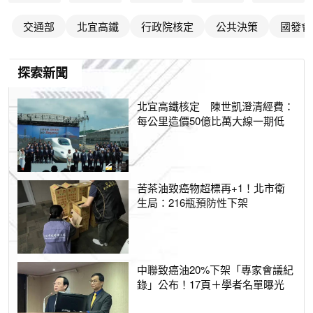
交通部
北宜高鐵
行政院核定
公共決策
國發會
探索新聞
北宜高鐵核定 陳世凱澄清經費：
每公里造價50億比萬大線一期低
苦茶油致癌物超標再+1！北市衛
生局：216瓶預防性下架
中聯致癌油20%下架「專家會議紀
錄」公布！17頁＋學者名單曝光