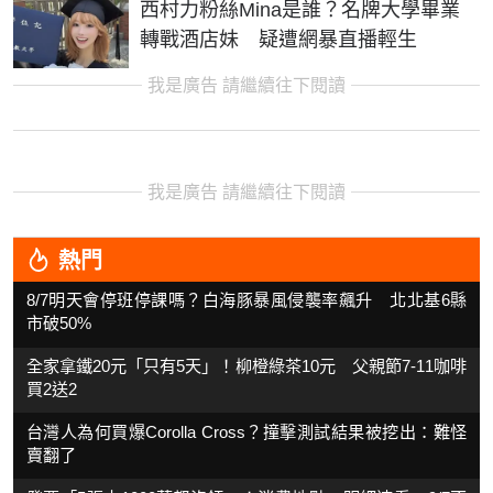
西村力粉絲Mina是誰？名牌大學畢業
轉戰酒店妹 疑遭網暴直播輕生
我是廣告 請繼續往下閱讀
我是廣告 請繼續往下閱讀
熱門
8/7明天會停班停課嗎？白海豚暴風侵襲率飆升 北北基6縣
市破50%
全家拿鐵20元「只有5天」！柳橙綠茶10元 父親節7-11咖啡
買2送2
台灣人為何買爆Corolla Cross？撞擊測試結果被挖出：難怪
賣翻了