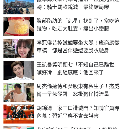
轉：騎士罰款銳減 最終結局曝
PR
腹部脂肪的「剋星」找到了，常吃這
幾物，吃走大肚囊，瘦出小蠻腰
李冠儀昔控試鏡要坐大腿！廠商應徵
車模 卻是當伴遊還要脫衣驗身
王凱暴斃明頭七「不知自己已離世」
喊好冷 劇組感應：他回來了
周杰倫遭傳和女股東有私生子！杰威
爾一早急發聲 怒批狗仔博流量
胡錦濤一家三口遭滅門？知情官員曝
內幕：習近平應不會去謀害