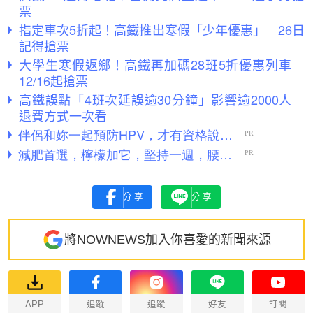
票
指定車次5折起！高鐵推出寒假「少年優惠」 26日
記得搶票
大學生寒假返鄉！高鐵再加碼28班5折優惠列車
12/16起搶票
高鐵誤點「4班次延誤逾30分鐘」影響逾2000人
退費方式一次看
分享
分享
將NOWNEWS加入你喜愛的新聞來源
APP
追蹤
追蹤
好友
訂閱