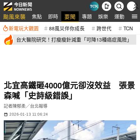
颱風來襲
要聞
焦點
即時
專題
娛樂
運動
全
新電玩大觀園
88風災伴你成長
跨世代
TCN
台大醫院研究！打瘦瘦針減重「可降13種癌症風險」
北宜高鐵砸4000億元卻沒效益 張景
森喊「史詩級錯誤」
記者陳郁柔／台北報導
2026-01-13 11:06:24