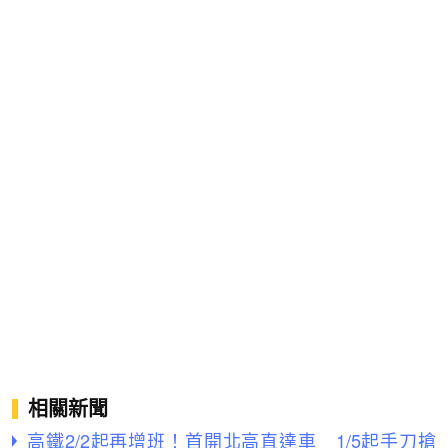
相關新聞
高鐵2/2起再增班！首開北高直達車 1/5起手刀搶