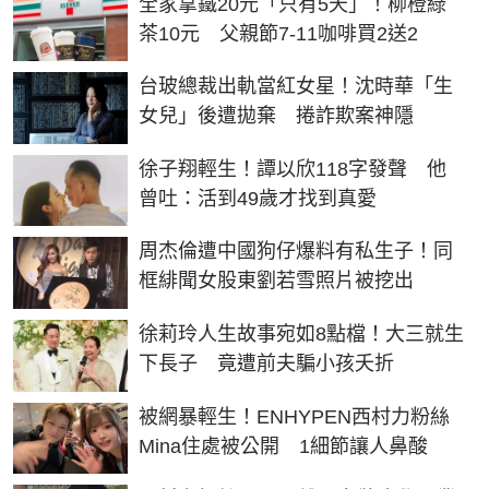
全家拿鐵20元「只有5天」！柳橙綠
茶10元 父親節7-11咖啡買2送2
台玻總裁出軌當紅女星！沈時華「生
女兒」後遭拋棄 捲詐欺案神隱
徐子翔輕生！譚以欣118字發聲 他
曾吐：活到49歲才找到真愛
周杰倫遭中國狗仔爆料有私生子！同
框緋聞女股東劉若雪照片被挖出
徐莉玲人生故事宛如8點檔！大三就生
下長子 竟遭前夫騙小孩夭折
被網暴輕生！ENHYPEN西村力粉絲
Mina住處被公開 1細節讓人鼻酸