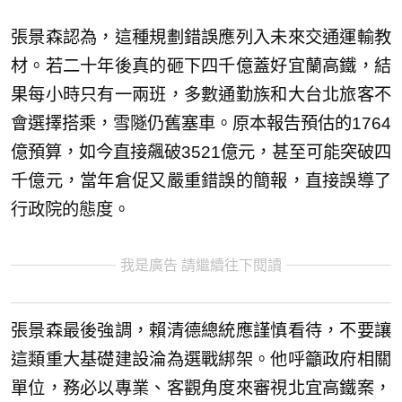
張景森認為，這種規劃錯誤應列入未來交通運輸教
材。若二十年後真的砸下四千億蓋好宜蘭高鐵，結
果每小時只有一兩班，多數通勤族和大台北旅客不
會選擇搭乘，雪隧仍舊塞車。原本報告預估的1764
億預算，如今直接飆破3521億元，甚至可能突破四
千億元，當年倉促又嚴重錯誤的簡報，直接誤導了
行政院的態度。
我是廣告 請繼續往下閱讀
張景森最後強調，賴清德總統應謹慎看待，不要讓
這類重大基礎建設淪為選戰綁架。他呼籲政府相關
單位，務必以專業、客觀角度來審視北宜高鐵案，