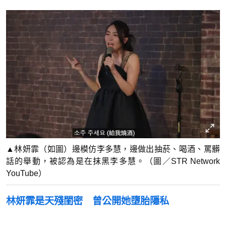
▲林妍霏（如圖）邊模仿李多慧，邊做出抽菸、喝酒、罵髒
話的舉動，被認為是在抹黑李多慧。（圖／STR Network
YouTube）
林妍霏是天殘閨密 曾公開她墮胎隱私