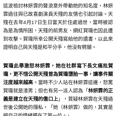
這波檢討林妍霏的聲浪意外帶動她的知名度，林妍
霏過往與已故喜劇演員天殘的友情也引起討論。天
殘在去年4月17日生日當天於住處過世，當時被認
為是為情所困，天殘的前男友、網紅賀瓏也因此遭
到攻擊。賀瓏所幸公開天殘寫給他的遺書，以此來
證明自己與天殘是和平分手，他沒有劈腿。
賀瓏此舉激怒林妍霏，她在社群寫下長文痛批賀
瓏，更不惜公開天殘曾為賀瓏墮胎一事，讓事件關
注度越來越高
。當時不少人站在林妍霏這邊，怒罵
賀瓏就是渣男；但也有另一派人認為「
林妍霏的正
義是建立在天殘的傷口上
」，質疑林妍霏在天殘過
世後公開她的隱私，「她（林妍霏）做的，其實是
把自己的情緒擺在了第一位。」