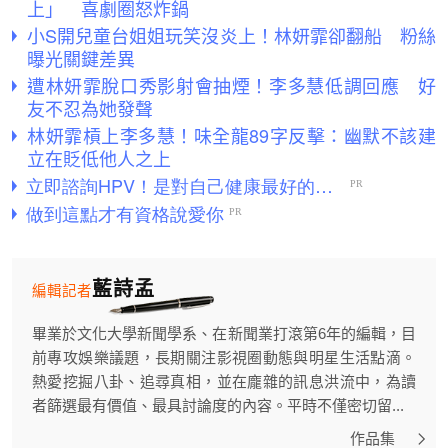
上」 喜劇圈怒炸鍋
小S開兒童台姐姐玩笑沒炎上！林妍霏卻翻船 粉絲
曝光關鍵差異
遭林妍霏脫口秀影射會抽煙！李多慧低調回應 好
友不忍為她發聲
林妍霏槓上李多慧！味全龍89字反擊：幽默不該建
立在貶低他人之上
藍詩孟
編輯記者
畢業於文化大學新聞學系、在新聞業打滾第6年的編輯，目
前專攻娛樂議題，長期關注影視圈動態與明星生活點滴。
熱愛挖掘八卦、追尋真相，並在龐雜的訊息洪流中，為讀
者篩選最有價值、最具討論度的內容。平時不僅密切留...
作品集