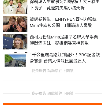
徐莉玲人生故事宛如8點檔！大三就生
下長子 竟遭前夫騙小孩夭折
被網暴輕生！ENHYPEN西村力粉絲
Mina住處被公開 1細節讓人鼻酸
西村力粉絲Mina是誰？名牌大學畢業
轉戰酒店妹 疑遭網暴直播輕生
1千公里環島路紅到國外！BBC記者親
身實測:台灣人情味比風景迷人
我是廣告 請繼續往下閱讀
我是廣告 請繼續往下閱讀