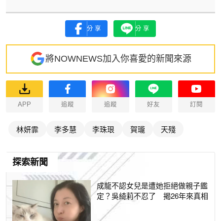
分享
分享
將NOWNEWS加入你喜愛的新聞來源
APP
追蹤
追蹤
好友
訂閱
林妍霏
李多慧
李珠珢
賀瓏
天殘
探索新聞
成龍不認女兒是遭她拒絕做親子鑑
定？吳綺莉不忍了 揭26年來真相