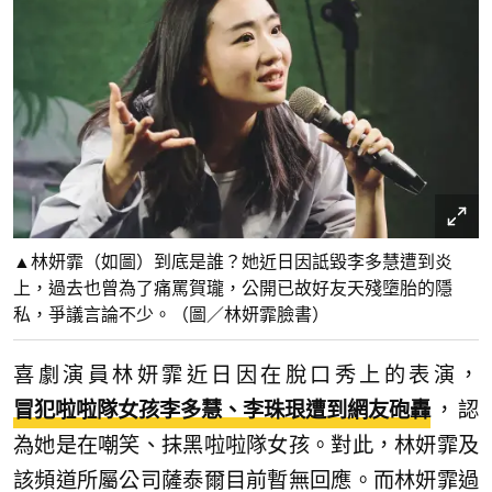
▲林妍霏（如圖）到底是誰？她近日因詆毀李多慧遭到炎
上，過去也曾為了痛罵賀瓏，公開已故好友天殘墮胎的隱
私，爭議言論不少。（圖／林妍霏臉書）
喜劇演員林妍霏近日因在脫口秀上的表演，
冒犯啦啦隊女孩李多慧、李珠珢遭到網友砲轟
，認
為她是在嘲笑、抹黑啦啦隊女孩。對此，林妍霏及
該頻道所屬公司薩泰爾目前暫無回應。而林妍霏過