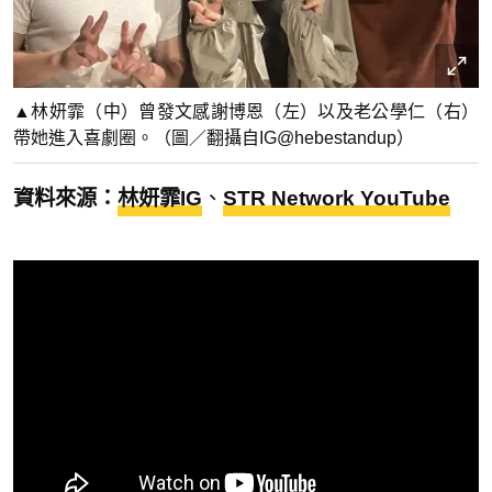
▲林妍霏（中）曾發文感謝博恩（左）以及老公學仁（右）
帶她進入喜劇圈。（圖／翻攝自IG@hebestandup）
資料來源：
林妍霏IG
、
STR Network YouTube