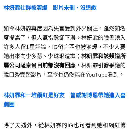
林妍霏社群被灌爆 影片未刪、沒道歉
如今林妍霏再度因為失言受到外界關注，雖然知名
度提高了，但人氣指數卻下滑。林妍霏的臉書湧入
許多人留1星評論，IG留言區也被灌爆，不少人要
她出來向李多慧、李珠珢道歉；
林妍霏和該頻道所
屬公司薩泰爾目前都沒有回應
，林妍霏引發爭議的
脫口秀完整影片，至今也仍然能在YouTube看到。
林妍霏和一堆網紅是好友 曾感謝博恩帶她進入喜
劇圈
除了天殘外，從林妍霏的IG也可看到她和網紅博