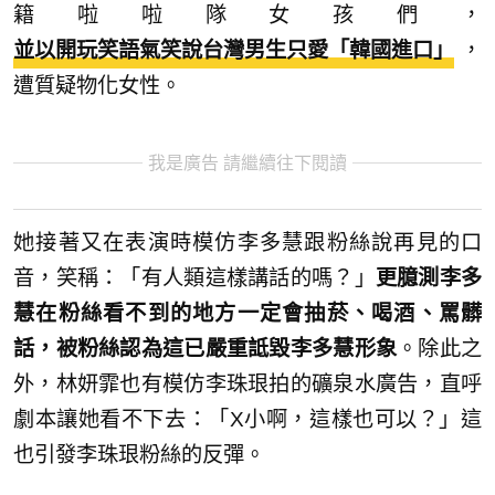
籍啦啦隊女孩們，
並以開玩笑語氣笑說台灣男生只愛「韓國進口」
，
遭質疑物化女性。
我是廣告 請繼續往下閱讀
她接著又在表演時模仿李多慧跟粉絲說再見的口
音，笑稱：「有人類這樣講話的嗎？」
更臆測李多
慧在粉絲看不到的地方一定會抽菸、喝酒、罵髒
話，被粉絲認為這已嚴重詆毀李多慧形象
。除此之
外，林妍霏也有模仿李珠珢拍的礦泉水廣告，直呼
劇本讓她看不下去：「X小啊，這樣也可以？」這
也引發李珠珢粉絲的反彈。