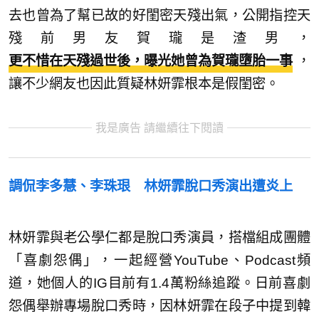
去也曾為了幫已故的好閨密天殘出氣，公開指控天
殘前男友賀瓏是渣男，
更不惜在天殘過世後，曝光她曾為賀瓏墮胎一事
，
讓不少網友也因此質疑林妍霏根本是假閨密。
我是廣告 請繼續往下閱讀
調侃李多慧、李珠珢 林妍霏脫口秀演出遭炎上
林妍霏與老公學仁都是脫口秀演員，搭檔組成團體
「喜劇怨偶」，一起經營YouTube、Podcast頻
道，她個人的IG目前有1.4萬粉絲追蹤。日前喜劇
怨偶舉辦專場脫口秀時，因林妍霏在段子中提到韓