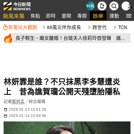
颱風來襲
娛樂
焦點
即時
要聞
專題
運動
全
新電玩大觀園
88風災伴你成長
跨世代
TCN
長子輕生、繼女離婚！台玻夫人徐莉玲首發聲 痛揭
徐子翔逝世真相
林妍霏是誰？不只抹黑李多慧遭炎
上 昔為譙賀瓏公開天殘墮胎隱私
記者
藍詩孟
／綜合報導
2026-01-13 13:01:28
2026-01-14 15:04:56