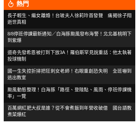
熱門
長子輕生、繼女離婚！台玻夫人徐莉玲首發聲 痛揭徐子翔
逝世真相
8/8停班停課最新通知／白海豚颱風發布海警！北北基桃明下
到紫爆
道奇先發希恩被打到下放3A！羅伯斯罕見說重話：他太執著
投球機制
國一生失控折掃把狂刺女老師！右眼重創恐失明 全班嚇到
逃出教室
颱風動態整理！白海豚「路徑、登陸點、風雨、停班停課機
率」一覽
百萬網紅肥大叔是誰？從不會煮飯到年營收破億 國台語教
煮菜爆紅