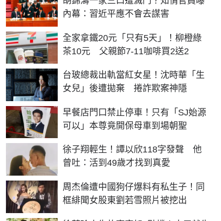
胡錦濤一家三口遭滅門？知情官員曝
內幕：習近平應不會去謀害
全家拿鐵20元「只有5天」！柳橙綠
茶10元 父親節7-11咖啡買2送2
台玻總裁出軌當紅女星！沈時華「生
女兒」後遭拋棄 捲詐欺案神隱
早餐店門口禁止停車！只有「SJ始源
可以」本尊竟開保母車到場朝聖
徐子翔輕生！譚以欣118字發聲 他
曾吐：活到49歲才找到真愛
周杰倫遭中國狗仔爆料有私生子！同
框緋聞女股東劉若雪照片被挖出