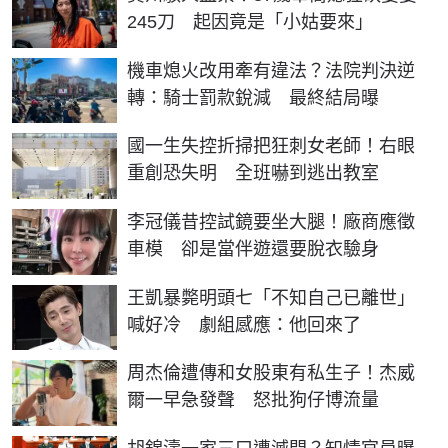
245刀 起因竟是「小姑要來」
機車熄火改用牽有違法？法院判決逆
轉：騎士罰款銳減 最終結局曝
國一生失控折掃把狂刺女老師！右眼
重創恐失明 全班嚇到逃出教室
李冠儀昔控試鏡要坐大腿！廠商應徵
車模 卻是當伴遊還要脫衣驗身
王凱暴斃明頭七「不知自己已離世」
喊好冷 劇組感應：他回來了
周杰倫遭傳和女股東有私生子！杰威
爾一早急發聲 怒批狗仔博流量