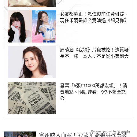
女友都超正！派偉俊前任黃琳媛、
現任禾羽是誰？竟演過《想見你》
周曉涵《我猜》片段被挖！遭質疑
長不一樣 本人：不是從小美到大
發票「5張中1000萬都沒領」！消
費地點、明細速看 9/7不領全充
公
Recommended by
賓州駭人血案！37歲華裔媳狂砍婆婆