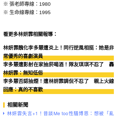
※ 張老師專線：1980
※ 生命線專線：1995
看更多林妍霏相關報導：
林妍霏醜化李多慧遭炎上！同行逆風相挺：她是非
常優秀的喜劇演員
李多慧遭影射在家抽菸喝酒！隊友琪琪不忍了 轟
林妍霏：無知低俗
李多慧否認抽煙！遭林妍霏調侃不忍了 親上火線
回應：真的不喜歡
相關新聞
林妍霏失言+1！昔談Me too性騷博恩：想被「亂