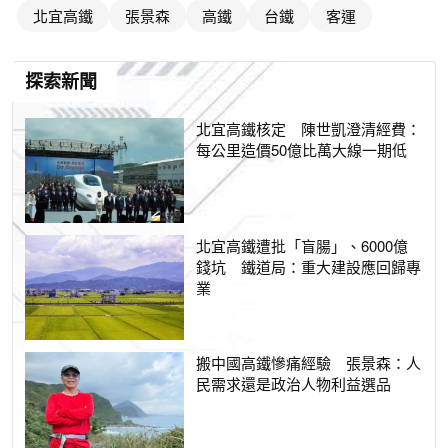
北宜高鐵
張景森
高鐵
台鐵
客運
探索新聞
北宜高鐵核定 陳世凱澄清經費：
每公里造價50億比萬大線一期低
北宜高鐵遭批「盲腸」、6000億
錢坑 鐵道局：重大建設應回歸專
業
搬中國高鐵慘痛經驗 張景森：人
民需求還是政治人物利益選品