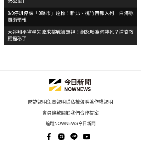
65公里」
8/9停班停課「8縣市」達標！新北、桃竹苗都入列 白海豚
風雨預報
大谷翔平盜壘失敗求挑戰被無視！網怒噴為何裝死？道奇教
頭揭秘了
防詐聲明
免責聲明
隱私權聲明
著作權聲明
會員條款
關於我們
合作提案
追蹤NOWNEWS今日新聞