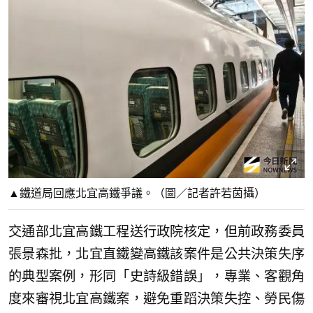
▲鐵道局回應北宜高鐵爭議。（圖／記者許若茵攝）
交通部北宜高鐵工程送行政院核定，但前政務委員
張景森批，北宜直鐵變高鐵該案件是公共決策失序
的典型案例，形同「史詩級錯誤」，專業、客觀角
度來審視北宜高鐵案，避免重蹈決策失控、勞民傷