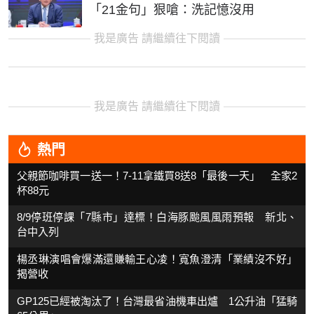
「21金句」狠嗆：洗記憶沒用
我是廣告 請繼續往下閱讀
我是廣告 請繼續往下閱讀
熱門
父親節咖啡買一送一！7-11拿鐵買8送8「最後一天」 全家2
杯88元
8/9停班停課「7縣市」達標！白海豚颱風風雨預報 新北、
台中入列
楊丞琳演唱會爆滿還賺輸王心凌！寬魚澄清「業績沒不好」
揭營收
GP125已經被淘汰了！台灣最省油機車出爐 1公升油「猛騎