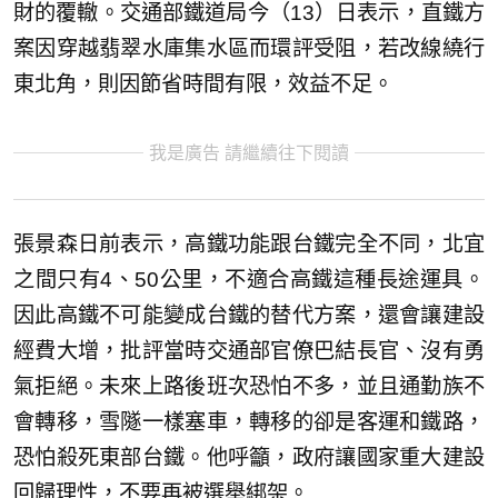
財的覆轍。交通部鐵道局今（13）日表示，直鐵方
案因穿越翡翠水庫集水區而環評受阻，若改線繞行
東北角，則因節省時間有限，效益不足。
我是廣告 請繼續往下閱讀
張景森日前表示，高鐵功能跟台鐵完全不同，北宜
之間只有4、50公里，不適合高鐵這種長途運具。
因此高鐵不可能變成台鐵的替代方案，還會讓建設
經費大增，批評當時交通部官僚巴結長官、沒有勇
氣拒絕。未來上路後班次恐怕不多，並且通勤族不
會轉移，雪隧一樣塞車，轉移的卻是客運和鐵路，
恐怕殺死東部台鐵。他呼籲，政府讓國家重大建設
回歸理性，不要再被選舉綁架。