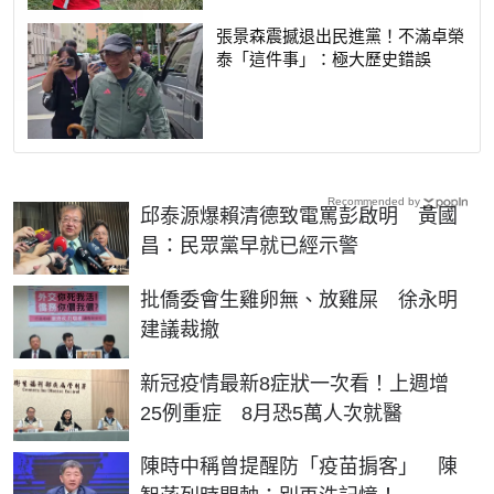
張景森震撼退出民進黨！不滿卓榮
泰「這件事」：極大歷史錯誤
Recommended by
邱泰源爆賴清德致電罵彭啟明 黃國
昌：民眾黨早就已經示警
批僑委會生雞卵無、放雞屎 徐永明
建議裁撤
新冠疫情最新8症狀一次看！上週增
25例重症 8月恐5萬人次就醫
陳時中稱曾提醒防「疫苗掮客」 陳