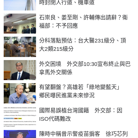
時封閉人行道、機車道
石崇良、姜至剛、許輔傳出請辭？衛
福部：不予回應
分科落點預估：台大醫231級分、頂
大2類215級分
外交困境 外交部10:30宣布終止與巴
拿馬外交關係
有望翻盤？高雄若「綠地變藍天」
鄉民曝民進黨未來慘況
國際易誤植台灣國籍 外交部：因
ISO代碼難改
陳時中稱曾示警疫苗掮客 徐巧芯列