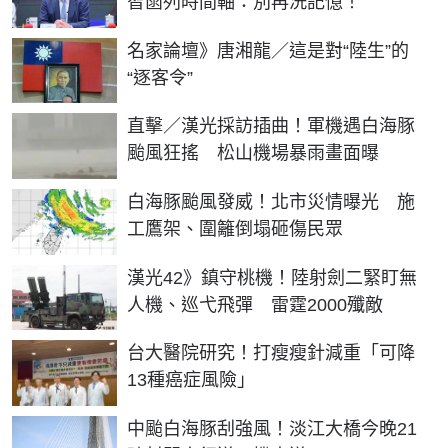
智菡列時間軸：別再洗記憶！
名家論壇》唐湘龍／這是對“陸生”的
“逐客令”
直擊／漢光採訪插曲！軍機遇白海豚
颱風狂搖 松山機場暴雨畫面曝
白海豚颱風發威！北市災情曝光 施
工鷹架、圍籬倒塌砸傷民眾
漢光42》鎮守桃機！陸射劍二緊盯無
人機、巡弋飛彈 雷霆2000殲敵
台大醫院研究！打瘦瘦針減重「可降
13種癌症風險」
中颱白海豚刮強風！淡江大橋今晚21