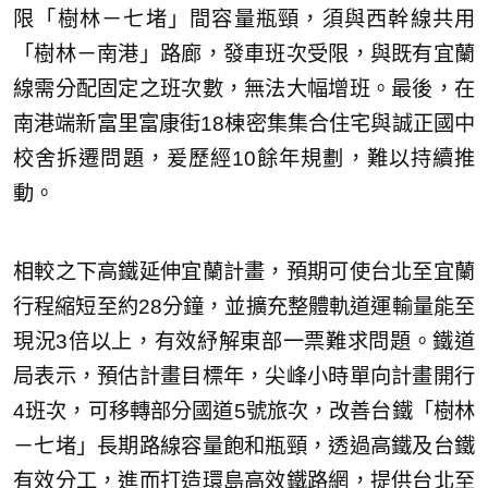
限「樹林－七堵」間容量瓶頸，須與西幹線共用
「樹林－南港」路廊，發車班次受限，與既有宜蘭
線需分配固定之班次數，無法大幅增班。最後，在
南港端新富里富康街18棟密集集合住宅與誠正國中
校舍拆遷問題，爰歷經10餘年規劃，難以持續推
動。
相較之下高鐵延伸宜蘭計畫，預期可使台北至宜蘭
行程縮短至約28分鐘，並擴充整體軌道運輸量能至
現況3倍以上，有效紓解東部一票難求問題。鐵道
局表示，預估計畫目標年，尖峰小時單向計畫開行
4班次，可移轉部分國道5號旅次，改善台鐵「樹林
－七堵」長期路線容量飽和瓶頸，透過高鐵及台鐵
有效分工，進而打造環島高效鐵路網，提供台北至