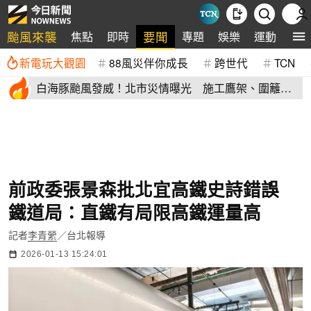
颱風來襲
要聞
焦點
即時
專題
娛樂
運動
全
新電玩大觀園
88風災伴你成長
跨世代
TCN
白海豚颱風發威！北市災情曝光 施工鷹架、圍籬倒
塌砸傷民眾
前政委張景森批北宜高鐵史詩錯誤
鐵道局：直鐵有局限高鐵運量高
記者
李青縈
／台北報導
2026-01-13 15:24:01