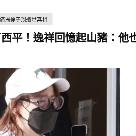
痛揭徐子翔逝世真相
曹西平！逸祥回憶起山豬：他