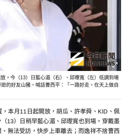
開放，今（13）日藍心湄（右）、邱瓈寬（左）低調到場
年猝逝的好友山豬，喊話曹西平：「一路好走，在天上做自
，本月11日起開放，胡瓜、許孝舜、KID、佩
（13）日稍早藍心湄、邱瓈寬也到場，穿戴墨
眼、無法受訪，快步上車離去；而逸祥不捨曹西