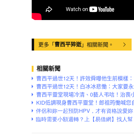
更多「
曹西平猝逝
」相關新聞。
相關新聞
曹西平過世12天！許效舜曝他生前模樣
曹西平過世12天！白冰冰悲慟：大家要
曹西平靈堂現場冷清、0藝人弔唁！治喪
KID低調現身曹西平靈堂！郎祖筠慟喊