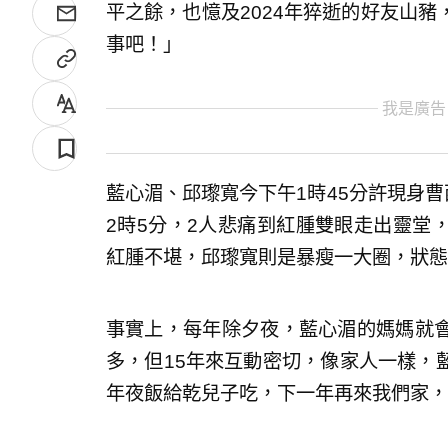
平之餘，也憶及2024年猝逝的好友山
事吧！」
我是廣告
藍心湄、邱瓈寬今下午1時45分許現身曹
2時5分，2人悲痛到紅腫雙眼走出靈堂
紅腫不堪，邱瓈寬則是暴瘦一大圈，狀態
事實上，每年除夕夜，藍心湄的媽媽就
多，但15年來互動密切，像家人一樣，
年夜飯給乾兒子吃，下一年再來我們家，