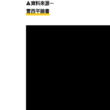
🔺資料來源－
曹西平臉書