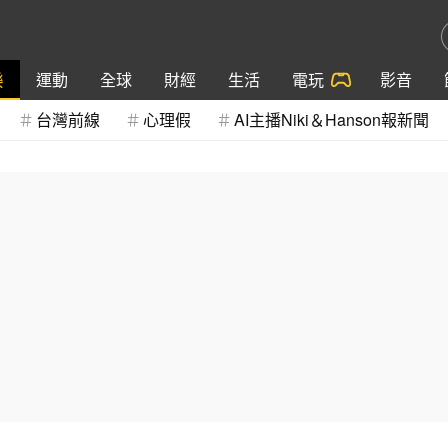
樂
運動
全球
財經
生活
電玩
影音
台灣前線
心理假
AI主播Niki＆Hanson報新聞