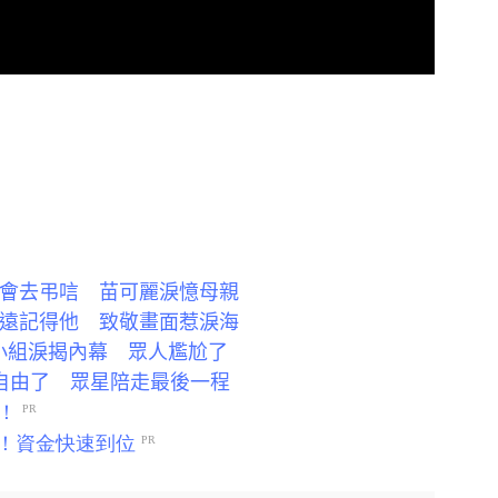
：會去弔唁 苗可麗淚憶母親
永遠記得他 致敬畫面惹淚海
小組淚揭內幕 眾人尷尬了
您自由了 眾星陪走最後一程