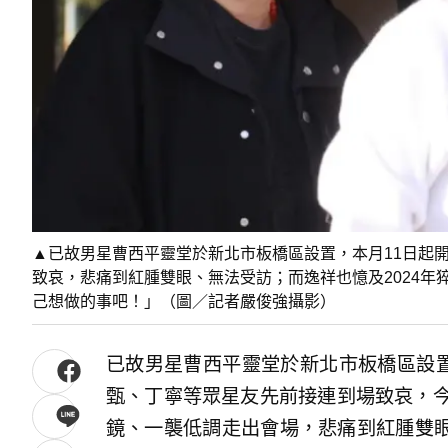
▲已故男星曹西平靈堂於新北市板橋區設置，本月11日起
致哀，悲痛到紅腫雙眼、無法受訪；而逸祥也憶及2024
己想做的事吧！」（圖／記者嚴俊強攝影）
已故男星曹西平靈堂於新北市板橋區設置
甄、丁寧等眾星友先前接連到場致哀，今
鏡、一襲低調走出會場，悲痛到紅腫雙