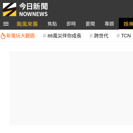
颱風來襲
娛
焦點
即時
要聞
專題
新電玩大觀園
88風災伴你成長
跨世代
TCN