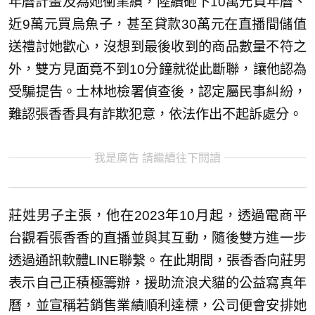
年曆計畫及為她衝業績，陸續砸下10萬元買年曆、
近9萬元買烏魚子，甚至貸款30萬元在直播間儲值
送禮討她歡心，沒想到最後收到的商品數量不符之
外，雙方見面竟不到10分鐘就從此斷聯，讓他認為
受騙提告。士林地檢署偵查後，認定屬民事糾紛，
難認張香香具有詐欺犯意，依法作出不起訴處分。
我是廣告 請繼續往下閱讀
莊姓男子主張，他在2023年10月起，透過電商平
台觀看張香香的直播並與其互動，隨後雙方進一步
透過通訊軟體LINE聯繫。在此期間，張香香向莊男
表示自己正積極籌辦，援助流浪犬貓的公益寫真年
曆，並宣稱若銷售業績順利達標，公司便會安排她