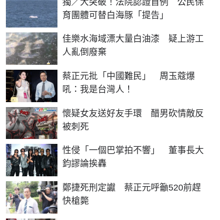
獨／大突破！法院認證首例 公民保
育團體可替白海豚「提告」
佳樂水海域漂大量白油漆 疑上游工
人亂倒廢棄
蔡正元批「中國難民」 周玉蔻爆
吼：我是台灣人！
懷疑女友送好友手環 醋男砍情敵反
被刺死
性侵「一個巴掌拍不響」 董事長大
鈞謬論挨轟
鄭捷死刑定讞 蔡正元呼籲520前趕
快槍斃