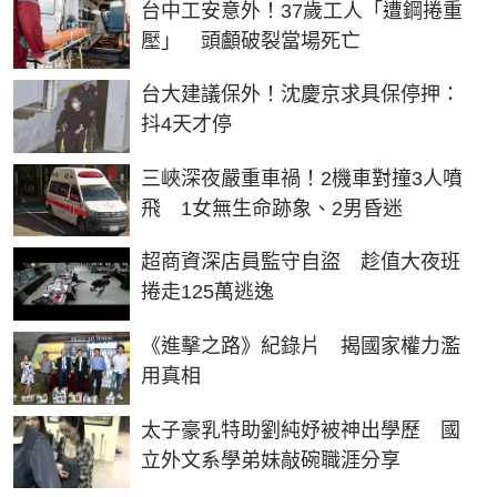
台中工安意外！37歲工人「遭鋼捲重
壓」 頭顱破裂當場死亡
台大建議保外！沈慶京求具保停押：
抖4天才停
三峽深夜嚴重車禍！2機車對撞3人噴
飛 1女無生命跡象、2男昏迷
超商資深店員監守自盜 趁值大夜班
捲走125萬逃逸
《進擊之路》紀錄片 揭國家權力濫
用真相
太子豪乳特助劉純妤被神出學歷 國
立外文系學弟妹敲碗職涯分享