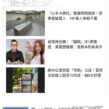
「小羊卡牌社」驚爆倒閉捲款！受
害者破萬人 VIP單人慘賠千萬
劇情神反轉！「蹦闆」涉1罪遭
逮 黃瓊慧酸爆：我根本釣魚高手
跑40公里就能「邦助」公益！富邦
全民線上跑至10月底、抽6大好禮
Recommended by