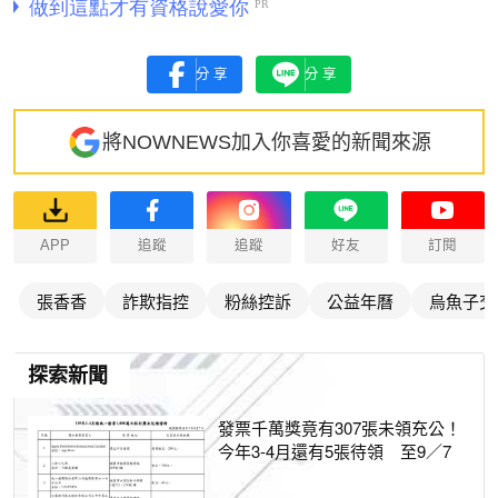
分享
分享
將NOWNEWS加入你喜愛的新聞來源
APP
追蹤
追蹤
好友
訂閱
張香香
詐欺指控
粉絲控訴
公益年曆
烏魚子交
探索新聞
發票千萬獎竟有307張未領充公！
今年3-4月還有5張待領 至9／7