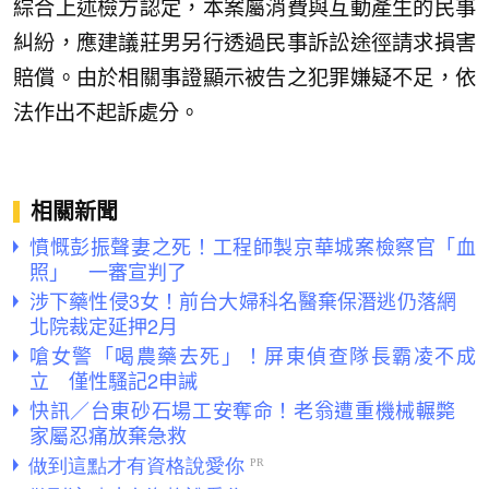
綜合上述檢方認定，本案屬消費與互動產生的民事
糾紛，應建議莊男另行透過民事訴訟途徑請求損害
賠償。由於相關事證顯示被告之犯罪嫌疑不足，依
法作出不起訴處分。
相關新聞
憤慨彭振聲妻之死！工程師製京華城案檢察官「血
照」 一審宣判了
涉下藥性侵3女！前台大婦科名醫棄保潛逃仍落網
北院裁定延押2月
嗆女警「喝農藥去死」！屏東偵查隊長霸凌不成
立 僅性騷記2申誡
快訊／台東砂石場工安奪命！老翁遭重機械輾斃
家屬忍痛放棄急救