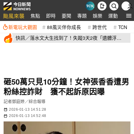
颱風來襲
焦點
即時
要聞
專題
娛樂
運動
全球
新電玩大觀園
88風災伴你成長
跨世代
TCN
快訊／落水文大生找到了！失蹤3天2夜「遺體浮
出」 家屬現場崩潰
砸50萬只見10分鐘！女神張香香遭男
粉絲控詐財 獲不起訴原因曝
記者鄧庭婷／綜合報導
2026-01-13 14:51:28
2026-01-13 14:52:48