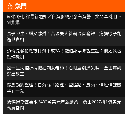
熱門
8/8停班停課最新通知／白海豚颱風發布海警！北北基桃明下
到紫爆
長子輕生、繼女離婚！台玻夫人徐莉玲首發聲 痛揭徐子翔
逝世真相
道奇先發希恩被打到下放3A！羅伯斯罕見說重話：他太執著
投球機制
國一生失控折掃把狂刺女老師！右眼重創恐失明 全班嚇到
逃出教室
颱風動態整理！白海豚「路徑、登陸點、風雨、停班停課機
率」一覽
波傑姆斯基要求2400萬美元年薪續約 勇士2027拚1億美元
薪資空間