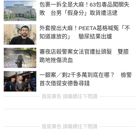
包裹一拆全是大麻！63包毒品闖關失
敗 台男「假身分」取貨遭活逮
外套搜出大麻！PEETA葛格喊冤「不
知道誰放的」 驗尿結果出爐
審夜店殺警案女法官遭扯頭髮 雙膝
跪地挫傷流血
一銀案／剩2千多萬到底在哪？ 檢警
首次借提安德魯尋錢
我是廣告 請繼續往下閱讀
我是廣告 請繼續往下閱讀