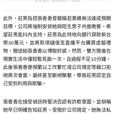
我是廣告 請繼續往下閱讀
此外，莊男指控張香香曾聲稱若業績無法達成預期
目標，公司將強制安排她與陌生男子共進晚餐，希
望莊男能抖內支持。莊男為此特地向銀行貸款新台
幣30萬元，並將款項儲值至直播平台購買虛擬禮
物，贈送給張香香以博取好感。然而，雙方隨後在
現實生活中僅短暫見面一次，且過程不足10分鐘，
此後張香香便頻繁以工作繁忙或公司規定等藉口拒
絕再次會面，最終甚至斷絕聯繫，導致莊男認定自
己受到利用與欺騙。
張香香在接受偵訊時堅決否認有詐欺意圖，並辯稱
她早已明確告知莊男，受限於公司規定，她無法私