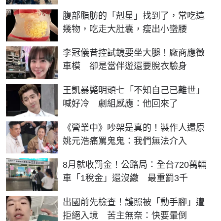
PR
腹部脂肪的「剋星」找到了，常吃這
幾物，吃走大肚囊，瘦出小蠻腰
李冠儀昔控試鏡要坐大腿！廠商應徵
車模 卻是當伴遊還要脫衣驗身
王凱暴斃明頭七「不知自己已離世」
喊好冷 劇組感應：他回來了
《營業中》吵架是真的！製作人還原
姚元浩痛罵鬼鬼：我們無法介入
8月就收罰金！公路局：全台720萬輛
車「1稅金」還沒繳 最重罰3千
出國前先檢查！護照被「動手腳」遭
拒絕入境 苦主無奈：快要暈倒