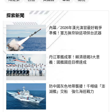
探索新聞
內幕／2026年漢光演習最好戰爭
準備！軍方無奈缺這項保台武器
丹江軍艦成軍！賴清德揭3大意
義：國艦國造目標達成
防中國灰色地帶襲擾！千噸級「澎
湖艦」交船 強化海巡戰力