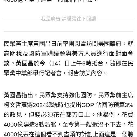
我是廣告 請繼續往下閱讀
民眾黨主席黃國昌日前率團閃電訪問美國華府，就
高關稅及國防軍購議題與美方人員進行面對面會
談。黃國昌於今（14）日上午6時抵台，隨即在民
眾黨中黨部舉行記者會，報告訪美內容。
黃國昌指出，民眾黨支持強化國防，民眾黨前主席
柯文哲競選2024總統時也提出GDP 佔國防預算3%
的政見，但錢必須花在都刀口上。他舉例，花費
4000億建造8艘潛艦，至今第一艘還潛不下去，花
4000億丟在這個看不到盡頭的計劃上面這是一個聰