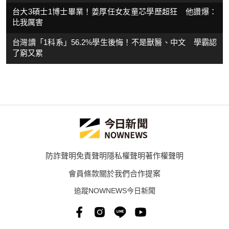
台大3碩士1博士畢業！姜厚任女友童芯學歷超狂 他讚爆：
比我厲害
台灣讀「1科系」56.2%學生後悔！不是獸醫、中文 學霸認
了窮又累
防詐聲明
免責聲明
隱私權聲明
著作權聲明
會員條款
關於我們
合作提案
追蹤NOWNEWS今日新聞