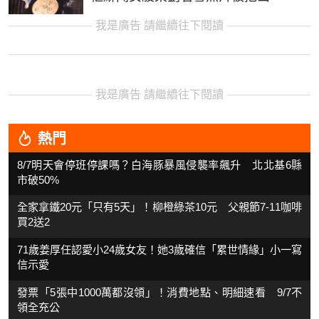
我是廣告 請繼續往下閱讀
我是廣告 請繼續往下閱讀
熱門
8/7明天會停班停課嗎？白海豚暴風侵襲率飆升 北北基6縣
市破50%
全家拿鐵20元「只有5天」！柳橙綠茶10元 父親節7-11咖啡
買2送2
71歲姜厚任認愛小24歲女友！她3歲確信「累世情緣」小一寫
信示愛
發票「5張中1000萬都沒領」！消費地點、明細速看 9/7不
領全充公