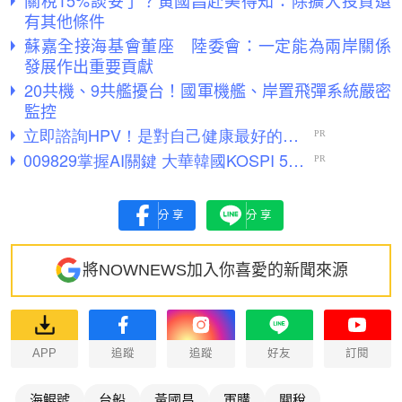
關稅15%談妥了？黃國昌赴美得知：除擴大投資還
有其他條件
蘇嘉全接海基會董座 陸委會：一定能為兩岸關係
發展作出重要貢獻
20共機、9共艦擾台！國軍機艦、岸置飛彈系統嚴密
監控
分享
分享
將NOWNEWS加入你喜愛的新聞來源
APP
追蹤
追蹤
好友
訂閱
海鯤號
台船
黃國昌
軍購
關稅