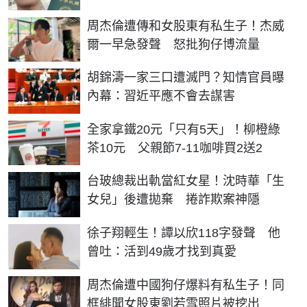
周杰倫遭傳和女股東有私生子！杰威
爾一早急發聲 怒批狗仔博流量
胡錦濤一家三口遭滅門？知情官員曝
內幕：習近平應不會去謀害
全家拿鐵20元「只有5天」！柳橙綠
茶10元 父親節7-11咖啡買2送2
台玻總裁出軌當紅女星！沈時華「生
女兒」後遭拋棄 捲詐欺案神隱
徐子翔輕生！譚以欣118字發聲 他
曾吐：活到49歲才找到真愛
周杰倫遭中國狗仔爆料有私生子！同
框緋聞女股東劉若雪照片被挖出