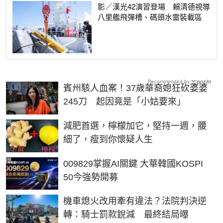
影／漢光42演習登場 賴清德視導
八里艦飛彈槽、碼頭水雷裝載區
Recommended by
賓州駭人血案！37歲華裔媳狂砍婆婆
245刀 起因竟是「小姑要來」
PR
減肥首選，檸檬加它，堅持一週，腰
細了，瘦到你懷疑人生
PR
009829掌握AI關鍵 大華韓國KOSPI
50今強勢開募
機車熄火改用牽有違法？法院判決逆
轉：騎士罰款銳減 最終結局曝