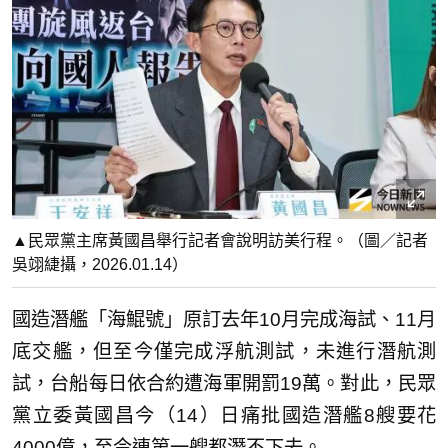
▲民眾黨主席黃國昌舉行記者會說明訪美行程。（圖／記者
吳翊緁攝，2026.01.14）
國造潛艦「海鯤號」原訂去年10月完成海試、11月
底交艦，但至今僅完成浮航測試，未進行潛航測
試，台船每日依合約遭海軍開罰19萬。對此，民眾
黨立委黃國昌今（14）日痛批國造潛艦8艘要花
4000億，至今連第一艘都潛不下去。