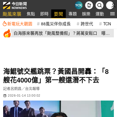
颱風來襲
要聞
焦點
即時
專題
娛樂
運動
全
新電玩大觀園
88風災伴你成長
跨世代
TCN
白海豚來襲再放「颱風整備假」？蔣萬安鬆口 曝這2
天影響北市
海鯤號交艦跳票？黃國昌開轟：「8
艘花4000億」第一艘還潛不下去
記者呂炯昌／台北報導
2026-01-14 13:00:02