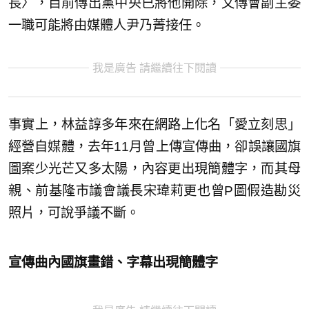
長〉，目前傳出黨中央已將他開除，文傳會副主委
一職可能將由媒體人尹乃菁接任。
我是廣告 請繼續往下閱讀
事實上，林益諄多年來在網路上化名「愛立刻思」
經營自媒體，去年11月曾上傳宣傳曲，卻誤讓國旗
圖案少光芒又多太陽，內容更出現簡體字，而其母
親、前基隆市議會議長宋瑋莉更也曾P圖假造勘災
照片，可說爭議不斷。
宣傳曲內國旗畫錯、字幕出現簡體字