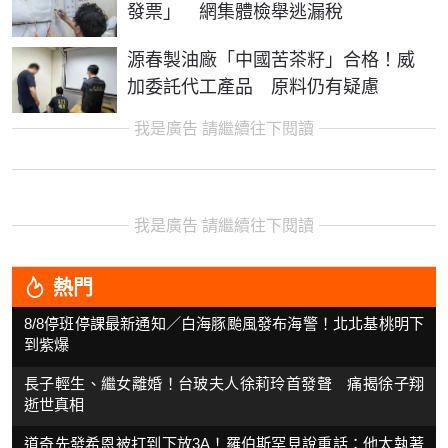
發票」 網集體檢舉逃漏稅
源春製油廠「中國苦茶籽」合格！威
加委託代工產品 原料仍有疑慮
我是廣告 請繼續往下閱讀
我是廣告 請繼續往下閱讀
熱門
8/8停班停課最新通知／白海豚颱風發布海警！北北基桃明下
到紫爆
長子輕生、繼女離婚！台玻夫人徐莉玲首發聲 痛揭徐子翔
逝世真相
道奇先發希恩被打到下放3A！羅伯斯罕見說重話：他太執著