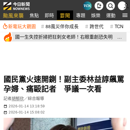
颱風來襲
要聞
焦點
即時
專題
娛樂
運動
全
新電玩大觀園
88風災伴你成長
跨世代
TCN
國一生失控折掃把狂刺女老師！右眼重創恐失明 全
班嚇到逃出教室
國民黨火速開鍘！副主委林益諄飆罵
孕婦、痛毆記者 爭議一次看
記者
胡郁欣
／綜合報導
2026-01-14 13:18:59
2026-01-14 15:08:02