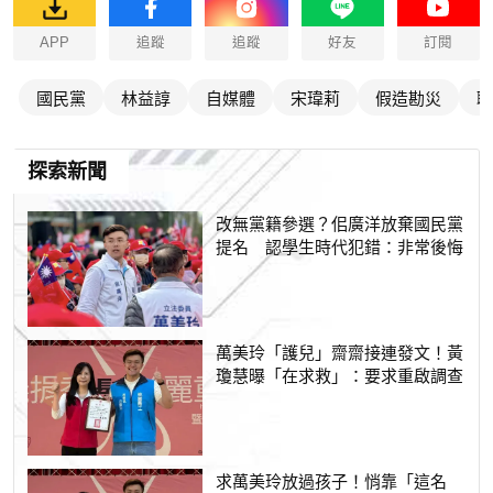
APP
追蹤
追蹤
好友
訂閱
國民黨
林益諄
自媒體
宋瑋莉
假造勘災
職
探索新聞
改無黨籍參選？佀廣洋放棄國民黨
提名 認學生時代犯錯：非常後悔
萬美玲「護兒」齋齋接連發文！黃
瓊慧曝「在求救」：要求重啟調查
求萬美玲放過孩子！悄靠「這名