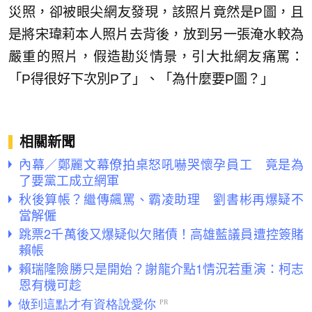
災照，卻被眼尖網友發現，該照片竟然是P圖，且
是將宋瑋莉本人照片去背後，放到另一張淹水較為
嚴重的照片，假造勘災情景，引大批網友痛罵：
「P得很好下次別P了」、「為什麼要P圖？」
相關新聞
內幕／鄭麗文幕僚拍桌怒吼嚇哭懷孕員工 竟是為
了要黨工成立網軍
秋後算帳？繼傳飆罵、霸凌助理 劉書彬再爆疑不
當解僱
跳票2千萬後又爆疑似欠賭債！高雄藍議員遭控簽賭
賴帳
賴瑞隆險勝只是開始？謝龍介點1情況若重演：柯志
恩有機可趁