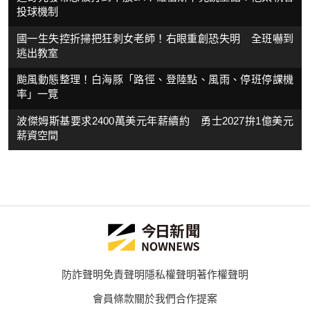
投球機制
國一生失控折掃把狂刺女老師！右眼重創恐失明 全班嚇到
逃出教室
颱風動態整理！白海豚「路徑、登陸點、風雨、停班停課機
率」一覽
波傑姆斯基要求2400萬美元年薪續約 勇士2027拚1億美元
薪資空間
防詐聲明
免責聲明
隱私權聲明
著作權聲明
會員條款
關於我們
合作提案