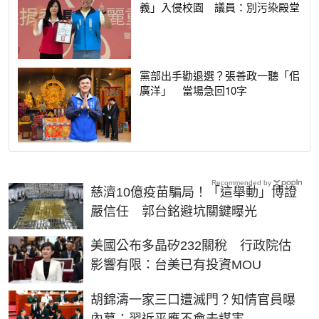
義」入侵校園 議員：別污染殿堂
黨部出手勸退選？張善政一聽「佀
廣洋」 當場急回10字
Recommended by
慈濟10億疫苗騙局！「這舉動」博證
嚴信任 郭台銘避坑關鍵曝光
美國公布多晶矽232關稅 行政院估
影響有限：台美已有投資MOU
胡錦濤一家三口遭滅門？知情官員曝