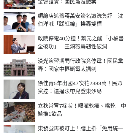
金會證實：國民黨沒撤案
麵線店遮蓋蔣萬安簽名遭洗負評 沈
伯洋喊「踩紅線」挨轟雙標
政院停電40分鐘！葉元之酸「小橘書
全破功」 王鴻薇轟韌性破洞
漢光演習期間行政院竟停電！國民黨
轟：國家中樞斷電太諷刺
徐佳青5年出國47次花2383萬！民眾
黨控：還違法帶兒登東沙島
立秋常冒7症狀！喉嚨乾癢、嘴乾 中
醫推1飲品
東發號再被盯上！牆上掛「免用統一