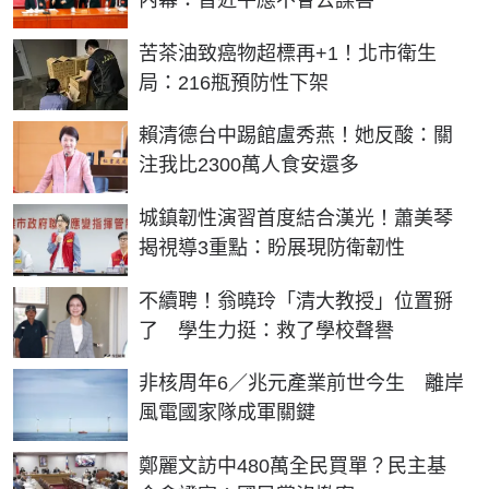
內幕：習近平應不會去謀害
苦茶油致癌物超標再+1！北市衛生
局：216瓶預防性下架
賴清德台中踢館盧秀燕！她反酸：關
注我比2300萬人食安還多
城鎮韌性演習首度結合漢光！蕭美琴
揭視導3重點：盼展現防衛韌性
不續聘！翁曉玲「清大教授」位置掰
了 學生力挺：救了學校聲譽
非核周年6／兆元產業前世今生 離岸
風電國家隊成軍關鍵
鄭麗文訪中480萬全民買單？民主基