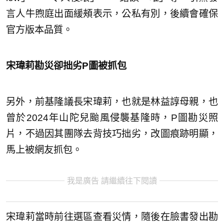
言人牛煦庭出面緩頰表示，公私有別，後續會確保
官方版本品質。
宋瑋莉勘災卻拙劣P圖被抓包
另外，前基隆議長宋瑋莉，也就是林益諄母親，也
曾於2024年山陀兒颱風侵襲基隆時，P圖勘災照
片，不過因其團隊去背技巧拙劣，改圖痕跡明顯，
馬上被網友抓包。
我是廣告 請繼續往下閱讀
宋瑋莉當時前往選區查看災情，隨後在臉書發出勘