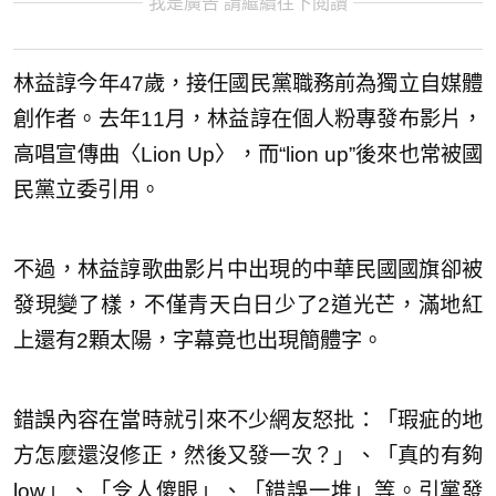
我是廣告 請繼續往下閱讀
林益諄今年47歲，接任國民黨職務前為獨立自媒體
創作者。去年11月，林益諄在個人粉專發布影片，
高唱宣傳曲〈Lion Up〉，而“lion up”後來也常被國
民黨立委引用。
不過，林益諄歌曲影片中出現的中華民國國旗卻被
發現變了樣，不僅青天白日少了2道光芒，滿地紅
上還有2顆太陽，字幕竟也出現簡體字。
錯誤內容在當時就引來不少網友怒批：「瑕疵的地
方怎麼還沒修正，然後又發一次？」、「真的有夠
low」、「令人傻眼」、「錯誤一堆」等。引黨發