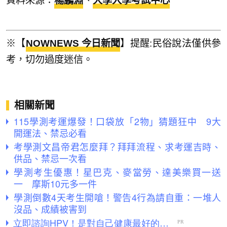
資料來源：
楊鵬淵
、
大學入學考試中心
※【
NOWNEWS 今日新聞
】提醒:民俗說法僅供參
考，切勿過度迷信。
相關新聞
115學測考運爆發！口袋放「2物」猜題狂中 9大
開運法、禁忌必看
考學測文昌帝君怎麼拜？拜拜流程、求考運吉時、
供品、禁忌一次看
學測考生優惠！星巴克、麥當勞、達美樂買一送
一 摩斯10元多一件
學測倒數4天考生開嗆！警告4行為請自重：一堆人
沒品、成績被害到