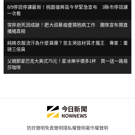
8/9停班停課最新！桃園復興區今早緊急宣布 3縣市停班課
一次看
突猝逝死因成謎！肥大叔暴瘦遭猜抱病工作 團隊宣布開直
播揭真相
純棉衣服流汗為什麼臭爆？苦主哭這材質才魔王 專家：重
磅三倍臭
父親節星巴克大美式75元！星冰樂半價多1杯 買一送一路易
莎咖啡
防詐聲明
免責聲明
隱私權聲明
著作權聲明