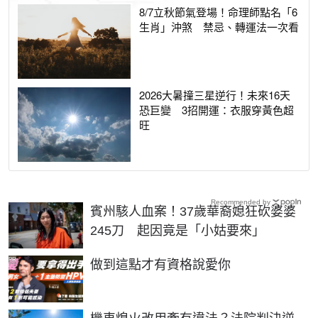
8/7立秋節氣登場！命理師點名「6
生肖」沖煞 禁忌、轉運法一次看
2026大暑撞三星逆行！未來16天
恐巨變 3招開運：衣服穿黃色超
旺
Recommended by
賓州駭人血案！37歲華裔媳狂砍婆婆
245刀 起因竟是「小姑要來」
PR
做到這點才有資格說愛你