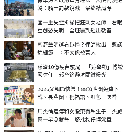
機車熄火改用牽有違法？法院判決逆
轉：騎士罰款銳減 最終結局曝
國一生失控折掃把狂刺女老師！右眼
重創恐失明 全班嚇到逃出教室
慈濟聲明越看越怪？律師揪出「避談
這細節」：不太像被害人
慈濟10億疫苗騙局！「這舉動」博證
嚴信任 郭台銘避坑關鍵曝光
2026父親節快樂！88節貼圖免費下
載、長輩圖、祝福語、紅包一次看
周杰倫遭傳和女股東有私生子！杰威
爾一早急發聲 怒批狗仔博流量