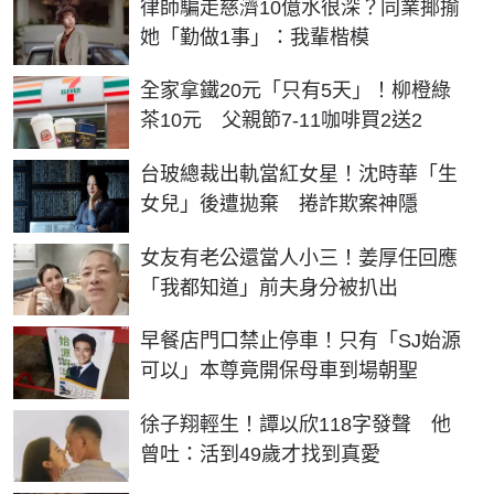
律師騙走慈濟10億水很深？同業揶揄
她「勤做1事」：我輩楷模
全家拿鐵20元「只有5天」！柳橙綠
茶10元 父親節7-11咖啡買2送2
台玻總裁出軌當紅女星！沈時華「生
女兒」後遭拋棄 捲詐欺案神隱
女友有老公還當人小三！姜厚任回應
「我都知道」前夫身分被扒出
早餐店門口禁止停車！只有「SJ始源
可以」本尊竟開保母車到場朝聖
徐子翔輕生！譚以欣118字發聲 他
曾吐：活到49歲才找到真愛