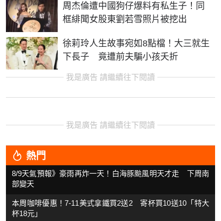
周杰倫遭中國狗仔爆料有私生子！同
框緋聞女股東劉若雪照片被挖出
徐莉玲人生故事宛如8點檔！大三就生
下長子 竟遭前夫騙小孩夭折
我是廣告 請繼續往下閱讀
我是廣告 請繼續往下閱讀
熱門
8/9天氣預報》豪雨再炸一天！白海豚颱風明天才走 下周南
部變天
本周咖啡優惠！7-11美式拿鐵買2送2 寄杯買10送10「特大
杯18元」