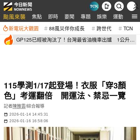
颱風來襲
焦點
即時
要聞
專題
娛樂
運動
全球
新電玩大觀園
88風災伴你成長
跨世代
TCN
GP125已經被淘汰了！台灣最省油機車出爐 1公升油
「猛騎65公里」
115學測1/17起登場！衣服「穿3顏
色」考運翻倍 開運法、禁忌一覽
記者
陳雅雲
/綜合報導
2026-01-14 14:45:31
2026-01-16 16:58:06