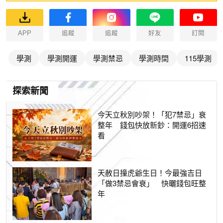
APP
追蹤
追蹤
好友
訂閱
學測
學測開運
學測禁忌
學測時間
115學測
探索新聞
今天立秋別吵架！「犯7禁忌」衰
整年 錢包快放新鈔：開運6招速
看
天赦日撞虎爺生日！今最強吉日
「做3禁忌會衰」 快曬錢包旺整
年